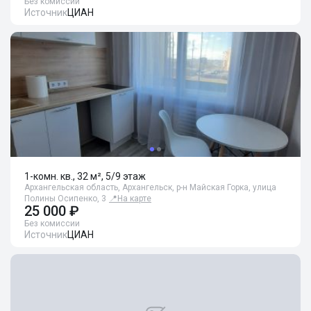
Без комиссии
Источник
ЦИАН
1-комн. кв., 32 м², 5/9 этаж
Архангельская область, Архангельск, р-н Майская Горка, улица
Полины Осипенко, 3
📍
На карте
25 000 ₽
Без комиссии
Источник
ЦИАН