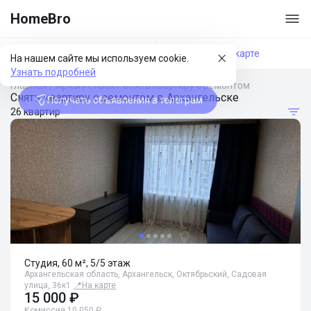
HomeBro
Фильтры
На карте
На нашем сайте мы используем cookie.
Узнать подробней
Главная
/
Архангельск
/
Снять квартиру с ремонтом
Снять квартиру с ремонтом в Архангельске
Получать объявления в телеграм
26 квартир
Студия, 60 м², 5/5 этаж
Архангельская область, Архангельск, Октябрьский, Садовая
улица, 36к1
📍
На карте
15 000 ₽
Комиссия 10 050 ₽