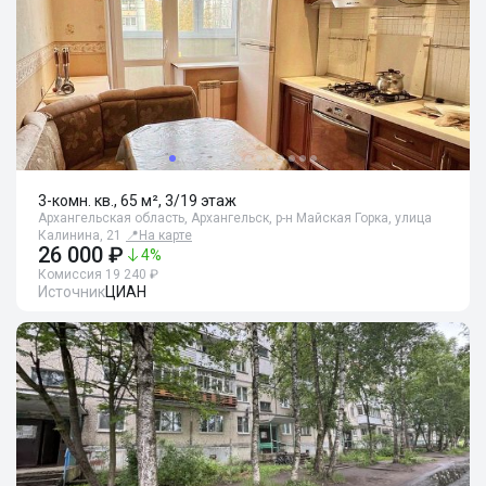
3-комн. кв., 65 м², 3/19 этаж
Архангельская область, Архангельск, р-н Майская Горка, улица
Калинина, 21
📍
На карте
26 000 ₽
4
%
Комиссия 19 240 ₽
Источник
ЦИАН