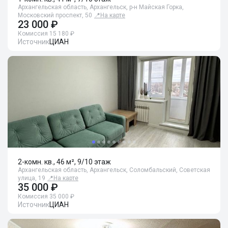
Архангельская область, Архангельск, р-н Майская Горка,
Московский проспект, 50
📍
На карте
23 000 ₽
Комиссия 15 180 ₽
Источник
ЦИАН
2-комн. кв., 46 м², 9/10 этаж
Архангельская область, Архангельск, Соломбальский, Советская
улица, 19
📍
На карте
35 000 ₽
Комиссия 35 000 ₽
Источник
ЦИАН