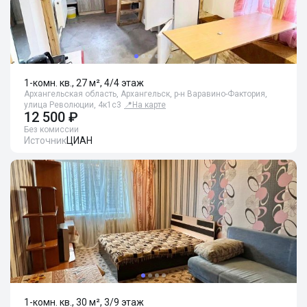
1-комн. кв., 27 м², 4/4 этаж
Архангельская область, Архангельск, р-н Варавино-Фактория,
улица Революции, 4к1с3
📍
На карте
12 500 ₽
Без комиссии
Источник
ЦИАН
1-комн. кв., 30 м², 3/9 этаж