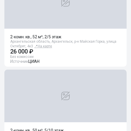
2-комн. кв., 52 м², 2/5 этаж
Архангельская область, Архангельск, р-н Майская Горка, улица
Октябрят, 4к3
📍
На карте
26 000 ₽
Без комиссии
Источник
ЦИАН
2-комн. кв., 50 м², 5/10 этаж