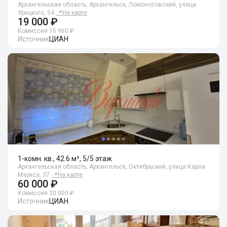
Архангельская область, Архангельск, Ломоносовский, улица
Урицкого, 54
📍
На карте
19 000 ₽
Комиссия 15 960 ₽
Источник
ЦИАН
1-комн. кв., 42.6 м², 5/5 этаж
Архангельская область, Архангельск, Октябрьский, улица Карла
Маркса, 37
📍
На карте
60 000 ₽
Комиссия 30 000 ₽
Источник
ЦИАН