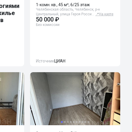
огиями
1-комн. кв., 45 м², 6/25 этаж
Челябинская область, Челябинск, р-н
жилье
Центральный, улица Героя Росси…
📍
На карте
50 000 ₽
ов
Без комиссии
Источник
ЦИАН