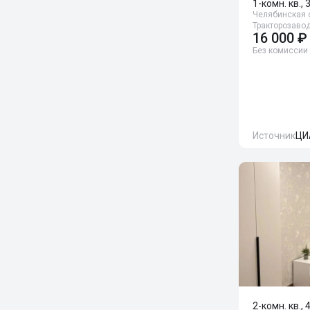
1-комн. кв., 
Челябинская о
Тракторозавод
16 000 ₽
Без комиссии
Источник
ЦИ
2-комн. кв., 