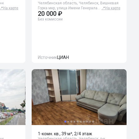
-н
Челябинская область, Челябинск, Вишневая
📍
На карте
Горка мкр, улица Имени Генерала…
📍
На карте
20 000 ₽
Без комиссии
Источник
ЦИАН
1-комн. кв., 39 м², 2/4 этаж
-н
Челябинская область, Челябинск, р-н