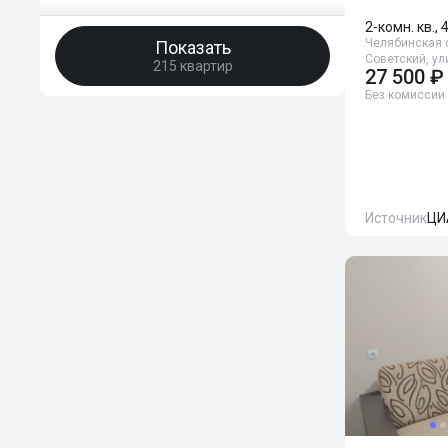
2-комн. кв., 
Челябинская о
Показать
Советский, ул
215 квартир
27 500 ₽
Без комиссии
Источник
ЦИ