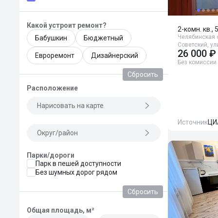
Какой устроит ремонт?
2-комн. кв., 
Челябинская о
Бабушкин
Бюджетный
Советский, ул
26 000 ₽
Евроремонт
Дизайнерский
Без комиссии
Сбросить
Расположение
Нарисовать на карте
Источник
ЦИ
Округ/район
Парки/дороги
Парк в пешей доступности
Без шумных дорог рядом
Сбросить
Общая площадь, м²