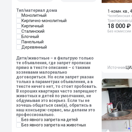
Тип/материал дома
1-комн. кв., 
Монолитный
Челябинская о
Кирпично-монолитный
Тракторозаво
18 000 ₽
Кирпичный
Сталинский
Без комиссии
Блочный
Панельный
Деревянный
Дети/животные – я фильтрую только
те объявления, где запрет прописан
прямо в тексте описания – с такими
Источник
ЦИ
хозяевами малореально
договориться. Но если запрет указан
только в параметрах объявления, а в
тексте ничего нет, то стоит пробовать.
В хороших квартирах часто запрещают
животных и детей по умолчанию, не
обдумывая это всерьез. Если ты не
хочешь общаться сам(а), обратись в
наш консьерж-сервис, мы делаем это
профессионально.
Без явного запрета на детей
Без явного запрета на животных