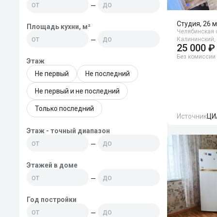
—
Студия, 26 м
Площадь кухни, м²
Челябинская о
Калининский, 
—
25 000 ₽
Без комиссии
Этаж
Не первый
Не последний
Не первый и не последний
Только последний
Источник
ЦИ
Этаж - точный диапазон
—
Этажей в доме
—
Год постройки
—