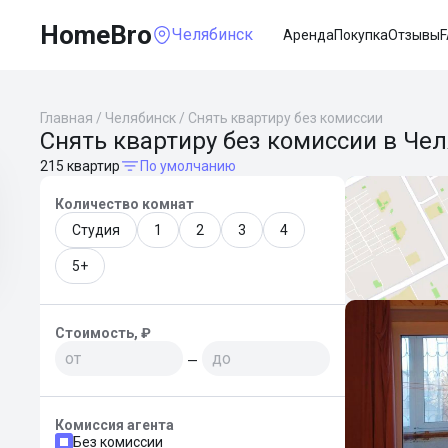
HomeBro
Челябинск
Аренда
Покупка
Отзывы
Главная
/
Челябинск
/
Снять квартиру без комиссии
Снять квартиру без комиссии в Че
215 квартир
По умолчанию
Количество комнат
Студия
1
2
3
4
5+
Стоимость, ₽
—
Комиссия агента
Без комиссии