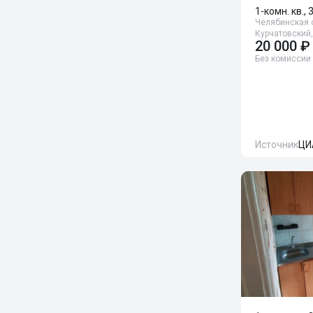
1-комн. кв., 
Челябинская о
Курчатовский,
20 000 ₽
Без комиссии
Источник
ЦИ