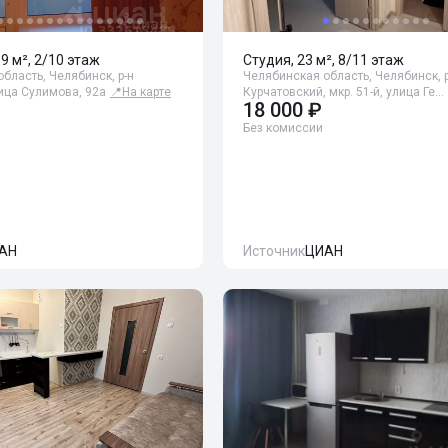
59 м², 2/10 этаж
Студия, 23 м², 8/11 этаж
бласть, Челябинск, р-н
Челябинская область, Челябинск, р
ица Сулимова, 92а
📍
На карте
Курчатовский, мкр. 51-й, улица Ге…
18 000 ₽
Без комиссии
АН
Источник
ЦИАН