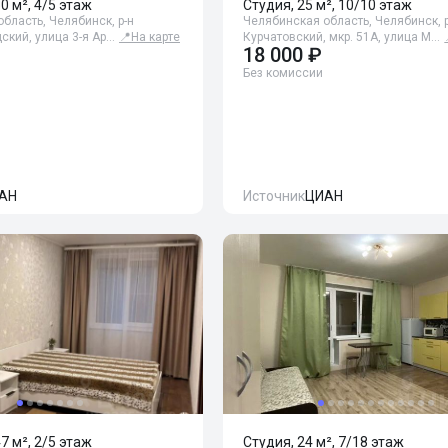
30 м², 4/5 этаж
Студия, 25 м², 10/10 этаж
бласть, Челябинск, р-н
Челябинская область, Челябинск, р
ский, улица 3-я Ар…
📍
На карте
Курчатовский, мкр. 51А, улица М…
18 000 ₽
Без комиссии
АН
Источник
ЦИАН
47 м², 2/5 этаж
Студия, 24 м², 7/18 этаж