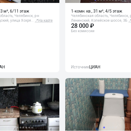
43 м², 6/11 этаж
1-комн. кв., 31 м², 4/5 этаж
бласть, Челябинск, р-н
Челябинская область, Челябинск, р
дский, улица Хохря…
📍
На карте
Ленинский, Копейское шоссе, 3Б

28 000 ₽
Без комиссии
АН
Источник
ЦИАН