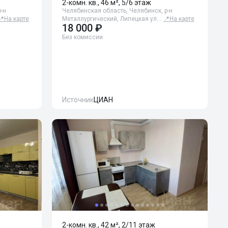
2-комн. кв., 46 м², 5/6 этаж
-н
Челябинская область, Челябинск, р-н
📍
На карте
Металлургический, Липецкая ул…
📍
На карте
18 000 ₽
Без комиссии
Источник
ЦИАН
2-комн. кв., 42 м², 2/11 этаж