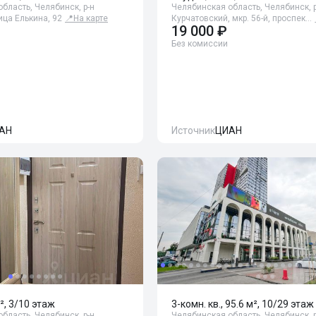
бласть, Челябинск, р-н
Челябинская область, Челябинск, р
ица Елькина, 92
📍
На карте
Курчатовский, мкр. 56-й, проспек…
19 000 ₽
Без комиссии
АН
Источник
ЦИАН
², 3/10 этаж
3-комн. кв., 95.6 м², 10/29 этаж
бласть, Челябинск, р-н
Челябинская область, Челябинск, р