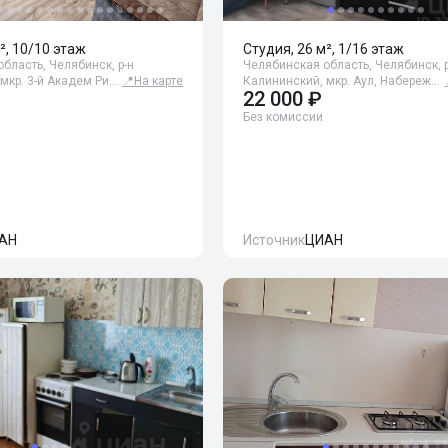
², 10/10 этаж
Студия, 26 м², 1/16 этаж
бласть, Челябинск, р-н
Челябинская область, Челябинск, р
мкр. 3-й Академ Ри…
📍
На карте
Калининский, мкр. Аул, Набереж…
22 000 ₽
Без комиссии
АН
Источник
ЦИАН