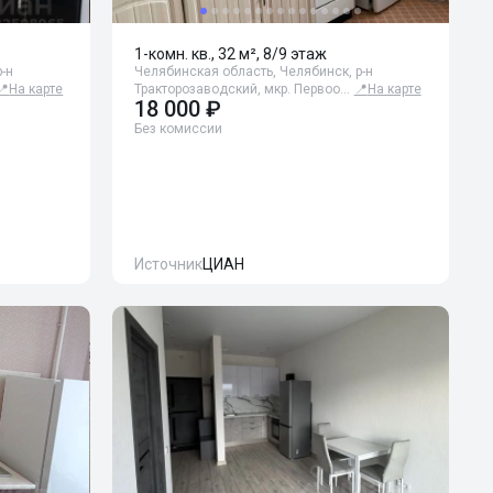
1-комн. кв., 32 м², 8/9 этаж
-н
Челябинская область, Челябинск, р-н
📍
На карте
Тракторозаводский, мкр. Первоо…
📍
На карте
18 000 ₽
Без комиссии
Источник
ЦИАН