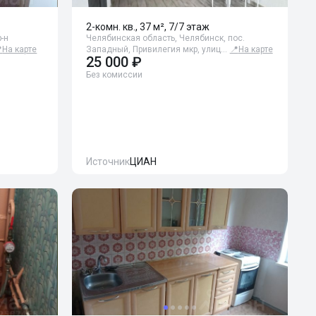
2-комн. кв., 37 м², 7/7 этаж
-н
Челябинская область, Челябинск, пос.

На карте
Западный, Привилегия мкр, улиц…
📍
На карте
25 000 ₽
Без комиссии
Источник
ЦИАН