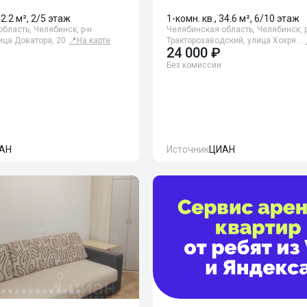
42.2 м², 2/5 этаж
1-комн. кв., 34.6 м², 6/10 этаж
бласть, Челябинск, р-н
Челябинская область, Челябинск, р
ица Доватора, 20
📍
На карте
Тракторозаводский, улица Хохря…
24 000 ₽
Без комиссии
АН
Источник
ЦИАН