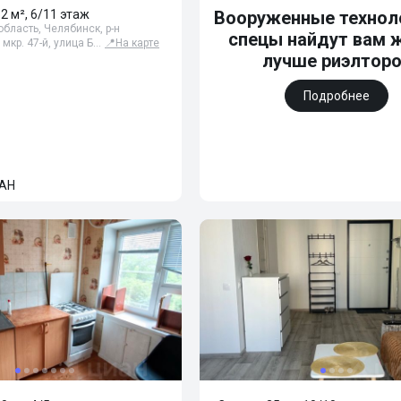
32 м², 6/11 этаж
Вооруженные технол
бласть, Челябинск, р-н
спецы найдут вам 
 мкр. 47-й, улица Б…
📍
На карте
лучше риэлтор
Подробнее
АН