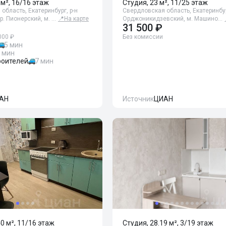
 м², 16/16 этаж
Студия, 23 м², 11/25 этаж
область, Екатеринбург, р-н
Свердловская область, Екатеринбур
р. Пионерский, м. …
📍
На карте
Орджоникидзевский, м. Машино…
31 500 ₽
000 ₽
Без комиссии
5 мин
 мин
оителей
7 мин
АН
Источник
ЦИАН
40 м², 11/16 этаж
Студия, 28.19 м², 3/19 этаж