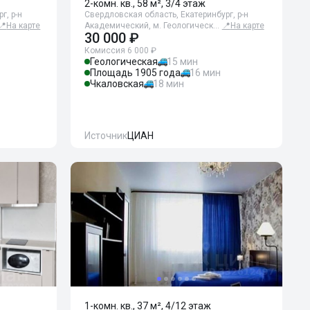
2-комн. кв., 58 м², 3/4 этаж
г, р-н
Свердловская область, Екатеринбург, р-н
📍
На карте
Академический, м. Геологическ…
📍
На карте
30 000 ₽
Комиссия 6 000 ₽
Геологическая
15 мин
Площадь 1905 года
16 мин
Чкаловская
18 мин
Источник
ЦИАН
1-комн. кв., 37 м², 4/12 этаж