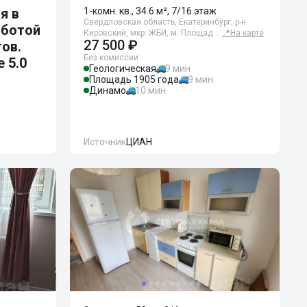
я в
1-комн. кв., 34.6 м², 7/16 этаж
Свердловская область, Екатеринбург, р-н
аботой
Кировский, мкр. ЖБИ, м. Площад…
📍
На карте
27 500 ₽
ов.
Без комиссии
 5.0
Геологическая
9 мин
Площадь 1905 года
9 мин
Динамо
10 мин
Источник
ЦИАН