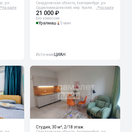
г, р-н
Свердловская область, Екатеринбург, р-н
📍
На карте
Орджоникидзевский, мкр. Уралм…
📍
На карте
21 000 ₽
Без комиссии
Уралмаш
5 мин
Источник
ЦИАН
Студия, 30 м², 2/18 этаж
г, р-н
Свердловская область, Екатеринбург, р-н