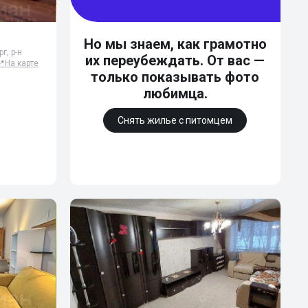
Но мы знаем, как грамотно
г, р-н
их переубеждать. От вас —
📍
На карте
только показывать фото
любимца.
Снять жилье с питомцем