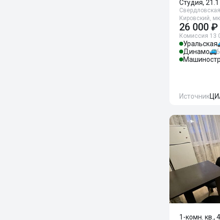
Студия, 21.1
Свердловская 
Кировский, мк
26 000 ₽
Комиссия 13 
Уральская
Динамо
6
Машиностр
Источник
ЦИ
1-комн. кв., 