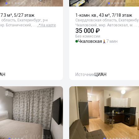
37.3 м², 5/27 этаж
1-комн. кв., 43 м², 7/18 этаж
область, Екатеринбург, р-н
Свердловская область, Екатеринбур
кр. Ботанический, …
📍
На карте
Чкаловский, мкр. Автовокзал, м. …
35 000 ₽
Без комиссии
Чкаловская
7 мин
АН
Источник
ЦИАН