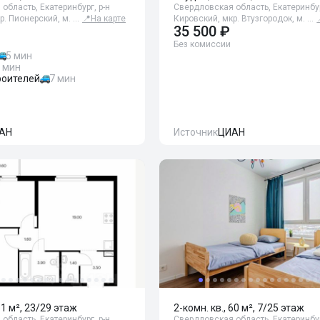
область, Екатеринбург, р-н
Свердловская область, Екатеринбур
р. Пионерский, м. …
📍
На карте
Кировский, мкр. Втузгородок, м. …
35 500 ₽
Без комиссии
5 мин
 мин
оителей
7 мин
АН
Источник
ЦИАН
51 м², 23/29 этаж
2-комн. кв., 60 м², 7/25 этаж
область, Екатеринбург, р-н
Свердловская область, Екатеринбур