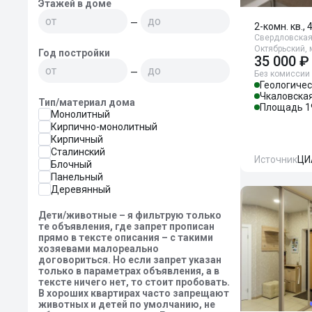
Этажей в доме
—
2-комн. кв., 
Свердловская 
Октябрьский, 
Год постройки
35 000 ₽
—
Без комиссии
Геологиче
Чкаловска
Тип/материал дома
Площадь 1
Монолитный
Кирпично-монолитный
Кирпичный
Сталинский
Источник
ЦИ
Блочный
Панельный
Деревянный
Дети/животные – я фильтрую только
те объявления, где запрет прописан
прямо в тексте описания – с такими
хозяевами малореально
договориться. Но если запрет указан
только в параметрах объявления, а в
тексте ничего нет, то стоит пробовать.
В хороших квартирах часто запрещают
животных и детей по умолчанию, не