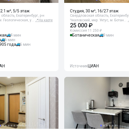
42.1 м², 5/5 этаж
Студия, 30 м², 16/27 этаж
область, Екатеринбург, р-н
Свердловская область, Екатеринбур
м. Геологическая, у…
📍
На карте
Чкаловский, мкр. Уктус, м. Ботан…
25 000 ₽
Комиссия 11 250 ₽
ская
4 мин
Ботаническая
9 мин
я
6 мин
905 года
6 мин
АН
Источник
ЦИАН