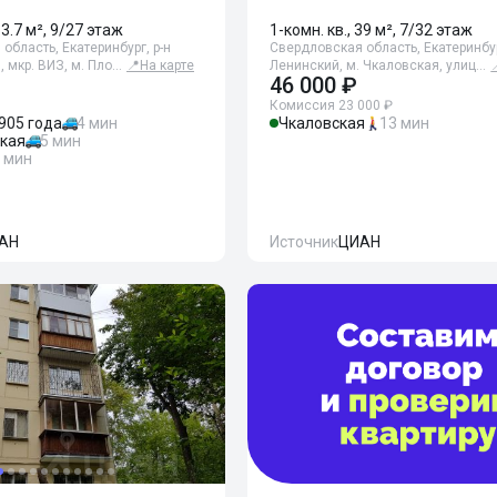
63.7 м², 9/27 этаж
1-комн. кв., 39 м², 7/32 этаж
область, Екатеринбург, р-н
Свердловская область, Екатеринбур
, мкр. ВИЗ, м. Пло…
📍
На карте
Ленинский, м. Чкаловская, улиц…
46 000 ₽
Комиссия 23 000 ₽
905 года
4 мин
Чкаловская
13 мин
ская
5 мин
 мин
АН
Источник
ЦИАН