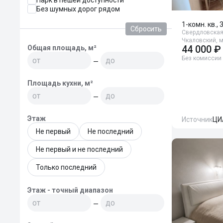
Парк в пешей доступности
Без шумных дорог рядом
1-комн. кв., 
Сбросить
Свердловская 
Чкаловский, м
44 000 ₽
Общая площадь, м²
Без комиссии
—
Площадь кухни, м²
—
Этаж
Источник
ЦИ
Не первый
Не последний
Не первый и не последний
Только последний
Этаж - точный диапазон
—