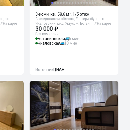
3-комн. кв., 58.6 м², 1/5 этаж
г, р-н
Свердловская область, Екатеринбург, р-н
📍
На карте
Чкаловский, мкр. Уктус, м. Ботан…
📍
На карте
30 000 ₽
Без комиссии
Ботаническая
6 мин
Чкаловская
10 мин
Источник
ЦИАН