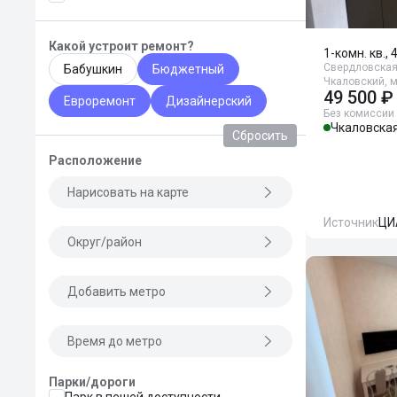
Какой устроит ремонт?
1-комн. кв., 
Свердловская 
Бабушкин
Бюджетный
Чкаловский, м
49 500 ₽
Евроремонт
Дизайнерский
Без комиссии
Чкаловска
Сбросить
Расположение
Нарисовать на карте
Источник
ЦИ
Округ/район
Добавить метро
Время до метро
Парки/дороги