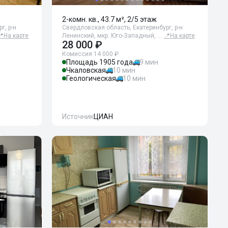
2-комн. кв., 43.7 м², 2/5 этаж
г, р-н
Свердловская область, Екатеринбург, р-н
📍
На карте
Ленинский, мкр. Юго-Западный, …
📍
На карте
28 000 ₽
Комиссия 14 000 ₽
Площадь 1905 года
9 мин
Чкаловская
10 мин
Геологическая
10 мин
Источник
ЦИАН