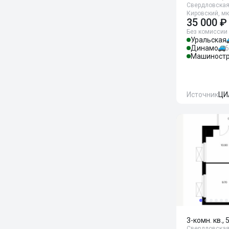
Свердловская 
Кировский, мк
35 000 ₽
Без комиссии
Уральская
Динамо
6
Машиностр
Источник
ЦИ
3-комн. кв., 
Свердловская 