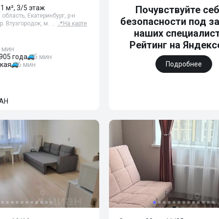
31 м², 3/5 этаж
Почувствуйте себ
область, Екатеринбург, р-н
безопасности под з
р. Втузгородок, м. …
📍
На карте
наших специалист
Рейтинг на Яндексе
 мин
905 года
5 мин
Подробнее
ская
6 мин
АН