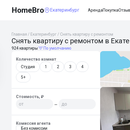
HomeBro
Екатеринбург
Аренда
Покупка
Отзы
Главная
/
Екатеринбург
/
Снять квартиру с ремонтом
Снять квартиру с ремонтом в Екат
924 квартиры
По умолчанию
Количество комнат
Студия
1
2
3
4
5+
Стоимость, ₽
—
Комиссия агента
Без комиссии