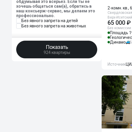
обдумывая это всерьез. Если ты не
хочешь общаться сам(а), обратись в
2-комн. кв., 
наш консьерж-сервис, мы делаем это
Свердловская 
профессионально.
Верх-Исетский
Без явного запрета на детей
65 000 ₽
Без явного запрета на животных
Без комиссии
Площадь 1
Геологиче
Динамо
6
Показать
924 квартиры
Источник
ЦИ