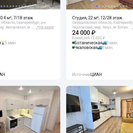
40.4 м², 7/18 этаж
Студия, 22 м², 12/28 этаж
область, Екатеринбург, р-н
Свердловская область, Екатеринбур
кр. Автовокзал, м. …
📍
На карте
Чкаловский, мкр. Уктус, м. Ботан…
24 000 ₽
Комиссия 12 000 ₽
я
5 мин
Ботаническая
5 мин
Чкаловская
8 мин
АН
Источник
ЦИАН