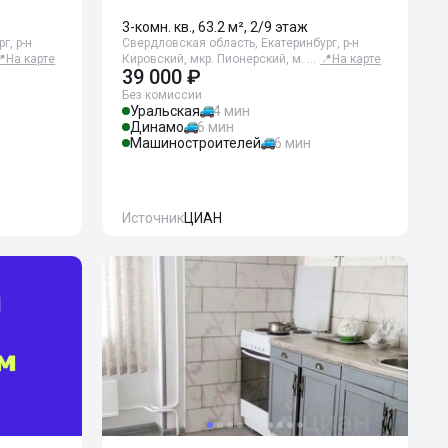
3-комн. кв., 63.2 м², 2/9 этаж
г, р-н
Свердловская область, Екатеринбург, р-н
📍
На карте
Кировский, мкр. Пионерский, м. …
📍
На карте
39 000 ₽
Без комиссии
Уральская
4 мин
Динамо
6 мин
Машиностроителей
6 мин
Источник
ЦИАН