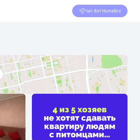
Чат-бот HomeBro