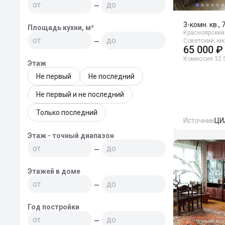
—
3-комн. кв., 
Площадь кухни, м²
Красноярский 
Советский, мк
—
65 000 ₽
Комиссия 32 
Этаж
Не первый
Не последний
Не первый и не последний
Только последний
Источник
ЦИ
Этаж - точный диапазон
—
Этажей в доме
—
Год постройки
—