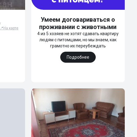
Умеем договариваться о
н
проживании с животными
📍
На карте
4 из 5 хозяев не хотят сдавать квартиру
людям с питомцами, но мы знаем, как
грамотно их переубеждать
Подробнее