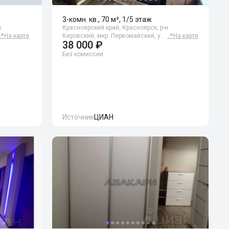
3-комн. кв., 70 м², 1/5 этаж
н
Красноярский край, Красноярск, р-н
📍
На карте
Кировский, мкр. Первомайский, у…
📍
На карте
38 000 ₽
Без комиссии
Источник
ЦИАН