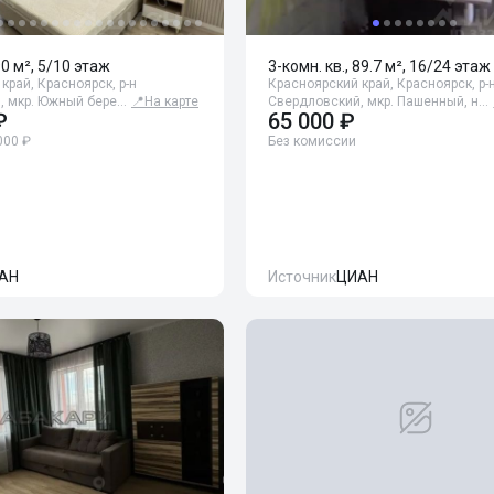
90 м², 5/10 этаж
3-комн. кв., 89.7 м², 16/24 этаж
край, Красноярск, р-н
Красноярский край, Красноярск, р-
, мкр. Южный бере…
📍
На карте
Свердловский, мкр. Пашенный, н…
₽
65 000 ₽
000 ₽
Без комиссии
АН
Источник
ЦИАН