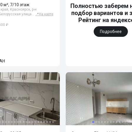
80 м², 7/10 этаж
Полностью заберем н
край, Красноярск, р-н
подбор вариантов и 
 Белорусская улица…
📍
На карте
Рейтинг на яндексе
500 ₽
Подробнее
АН