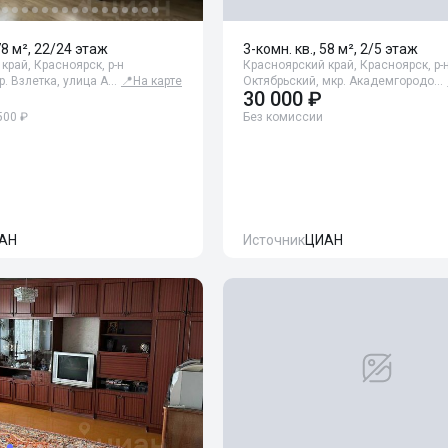
78 м², 22/24 этаж
3-комн. кв., 58 м², 2/5 этаж
край, Красноярск, р-н
Красноярский край, Красноярск, р-
р. Взлетка, улица А…
📍
На карте
Октябрьский, мкр. Академгородо…
30 000 ₽
500 ₽
Без комиссии
АН
Источник
ЦИАН