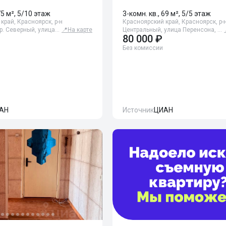
75 м², 5/10 этаж
3-комн. кв., 69 м², 5/5 этаж
край, Красноярск, р-н
Красноярский край, Красноярск, р-
р. Северный, улица…
📍
На карте
Центральный, улица Перенсона, …
80 000 ₽
Без комиссии
АН
Источник
ЦИАН