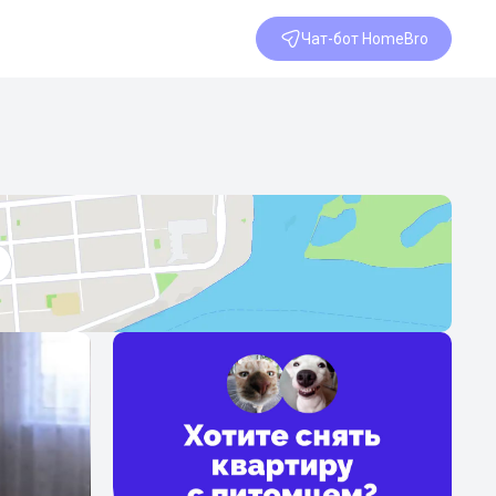
Чат-бот HomeBro