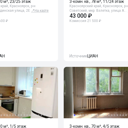
70 м², 23/25 этаж
3-комн. кв., 78 м², 11/24 этаж
край, Красноярск, р-н
Красноярский край, Красноярск, р-
динская улица, 2Е
📍
На карте
Советский, мкр. Взлетка, улица А…
43 000 ₽
600 ₽
Комиссия 21 500 ₽
АН
Источник
ЦИАН
60 м², 1/5 этаж
3-комн. кв., 70 м², 4/5 этаж