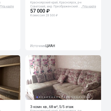
н
Красноярский край, Красноярск, р-н
📍
На карте
Советский, мкр. Преображенский…
📍
На карте
57 000 ₽
Комиссия 28 500 ₽
Источник
ЦИАН
3-комн. кв., 68 м², 5/5 этаж
н
Красноярский край, Красноярск, р-н