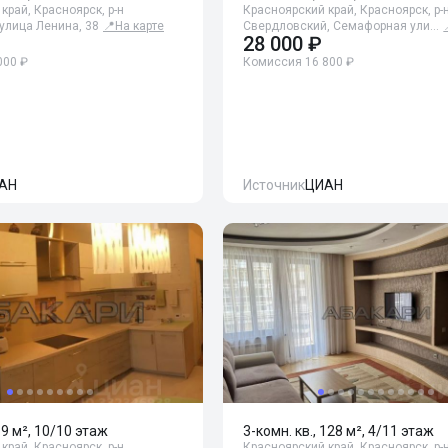
край, Красноярск, р-н
Красноярский край, Красноярск, р-
улица Ленина, 38
📍
На карте
Свердловский, Семафорная ули…
28 000 ₽
000 ₽
Комиссия 16 800 ₽
АН
Источник
ЦИАН
69 м², 10/10 этаж
3-комн. кв., 128 м², 4/11 этаж
край, Красноярск, р-н
Красноярский край, Красноярск, р-