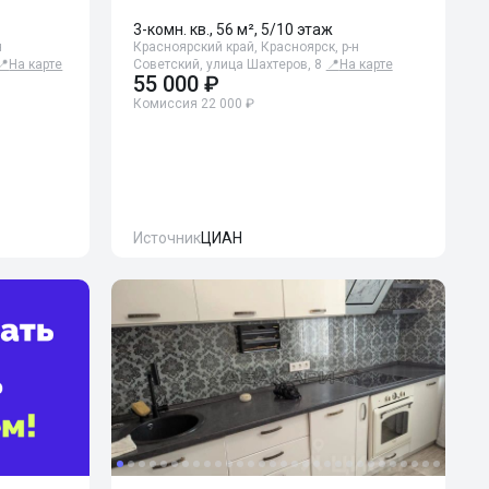
3-комн. кв., 56 м², 5/10 этаж
н
Красноярский край, Красноярск, р-н
📍
На карте
Советский, улица Шахтеров, 8
📍
На карте
55 000 ₽
Комиссия 22 000 ₽
Источник
ЦИАН