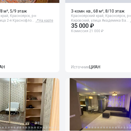
78 м², 5/9 этаж
3-комн. кв., 68 м², 8/10 этаж
край, Красноярск, р-н
Красноярский край, Красноярск, р-
лица 2-я Краснофло…
📍
На карте
Кировский, улица Академика Ва…
35 000 ₽
Комиссия 21 000 ₽
АН
Источник
ЦИАН