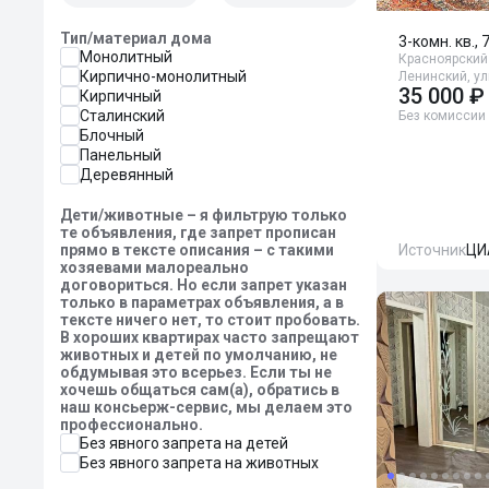
Тип/материал дома
3-комн. кв., 
Монолитный
Красноярский 
Кирпично-монолитный
Ленинский, у
35 000 ₽
Кирпичный
Сталинский
Без комиссии
Блочный
Панельный
Деревянный
Дети/животные – я фильтрую только
те объявления, где запрет прописан
прямо в тексте описания – с такими
Источник
ЦИ
хозяевами малореально
договориться. Но если запрет указан
только в параметрах объявления, а в
тексте ничего нет, то стоит пробовать.
В хороших квартирах часто запрещают
животных и детей по умолчанию, не
обдумывая это всерьез. Если ты не
хочешь общаться сам(а), обратись в
наш консьерж-сервис, мы делаем это
профессионально.
Без явного запрета на детей
Без явного запрета на животных