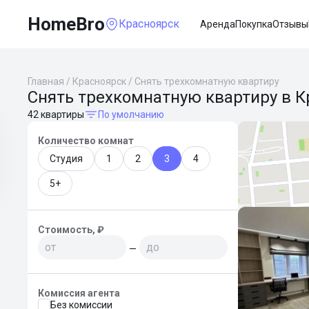
HomeBro
Красноярск
Аренда
Покупка
Отзывы
Главная
/
Красноярск
/
Снять трехкомнатную квартиру
Снять трехкомнатную квартиру в К
42 квартиры
По умолчанию
Количество комнат
Студия
1
2
3
4
5+
Стоимость, ₽
—
Комиссия агента
Без комиссии