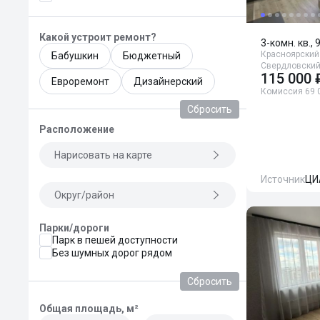
Какой устроит ремонт?
3-комн. кв., 
Красноярский 
Бабушкин
Бюджетный
Свердловский
115 000 
Евроремонт
Дизайнерский
Комиссия 69 
Сбросить
Расположение
Нарисовать на карте
Источник
ЦИ
Округ/район
Парки/дороги
Парк в пешей доступности
Без шумных дорог рядом
Сбросить
Общая площадь, м²