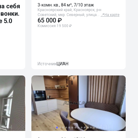
а себя
3-комн. кв., 84 м², 7/10 этаж
Красноярский край, Красноярск, р-н
звонки.
Советский, мкр. Северный, улица…
📍
На карте
65 000 ₽
 5.0
Комиссия 19 500 ₽
Источник
ЦИАН