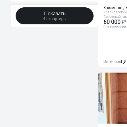
3-комн. кв., 
Красноярский 
Показать
Советский, мк
42 квартиры
60 000 ₽
Без комиссии
Источник
ЦИ