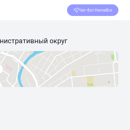
Чат-бот HomeBro
нистративный округ