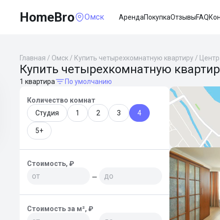
HomeBro
Омск
Аренда
Покупка
Отзывы
FAQ
Ко
Главная
/
Омск
/
Купить четырехкомнатную квартиру
/
Центр
Купить четырехкомнатную квартир
1 квартира
По умолчанию
Количество комнат
Студия
1
2
3
4
5+
Стоимость, ₽
—
Стоимость за м², ₽