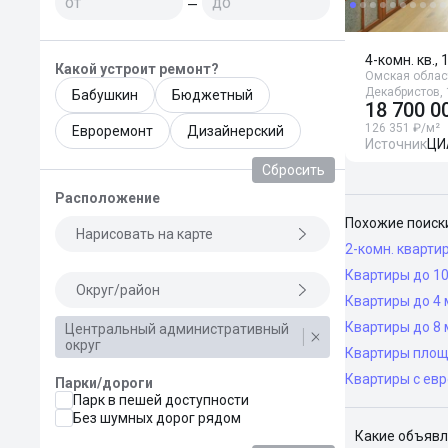
—
4-комн. кв.,
Какой устроит ремонт?
Омская област
Декабристов, 
Бабушкин
Бюджетный
18 700 0
126 351 ₽/м²
Евроремонт
Дизайнерский
Источник
ЦИ
Сбросить
Расположение
Похожие поиск
Нарисовать на карте
2-комн. кварти
Квартиры до 10
Округ/район
Квартиры до 4 
Квартиры до 8 
Центральный административный
округ
Квартиры площ
Квартиры с ев
Парки/дороги
Парк в пешей доступности
Без шумных дорог рядом
Какие объявл