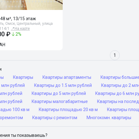
 148 м², 13/15 этаж
ь, Омск, Центральный, улица
114/1
📍
На карте
00 ₽
2
%
АН
1
и
ры
Квартиры
Квартиры апартаменты
Квартиры больши
 млн рублей
Квартиры до 1.5 млн рублей
Квартиры до 2 мл
млн рублей
Квартиры до 5 млн рублей
Квартиры до 6 млн р
млн рублей
Квартиры малогабаритные
Квартиры на после
адью 100 кв м
Квартиры площадью 20 кв м
Квартиры площ
роремонтом
Квартиры с ремонтом
Многокомн. квартиры
ения ты показываешь?