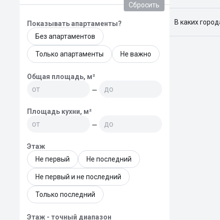
Сбросить
Я отслежива
В каких горо
Показывать апартаменты?
Без апартаментов
Поиск жилья
Краснодар, 
Только апартаменты
Не важно
Общая площадь, м²
—
Площадь кухни, м²
—
Этаж
Не первый
Не последний
Не первый и не последний
Только последний
Этаж - точный диапазон