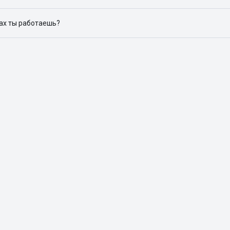
ю объявления на популярных сайтах объявлений: ЦИАН, Домклик, 
дах ты работаешь?
 доступен в следующих городах: Москва, Санкт-Петербург, Архангел
Красноярск, Нижний Новгород, Новосибирск, Омск, Пермь, Ростов-н