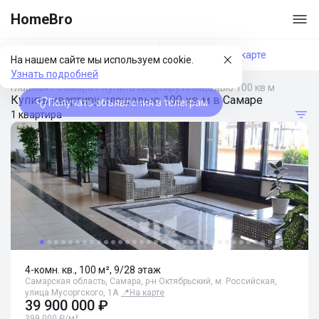
HomeBro
Фильтры
На карте
На нашем сайте мы используем cookie.
Узнать подробней
Главная
/
Самара
/
Купить квартиру площадью 100 кв м
Купить квартиру площадью 100 кв м в Самаре
Получать объявления в телеграм
1 квартира
4-комн. кв., 100 м², 9/28 этаж
Самарская область, Самара, р-н Октябрьский, м. Российская,
улица Мусоргского, 1А
📍
На карте
39 900 000 ₽
399 000 ₽/м²