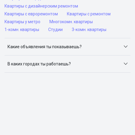
Квартиры с дизайнерским ремонтом
Квартиры с евроремонтом
Квартиры с ремонтом
Квартиры у метро
Многокомн. квартиры
1-комн. квартиры
Студии
3-комн. квартиры
Какие объявления ты показываешь?
Я отслеживаю объявления на популярных сайтах
объявлений: ЦИАН, Домклик, Яндекс.Недвижимость,
В каких городах ты работаешь?
Авито, Самолет.Плюс.
Поиск жилья доступен в следующих городах: Москва,
Санкт-Петербург, Архангельск, Сочи, Волгоград,
Воронеж, Екатеринбург, Казань, Краснодар, Красноярск,
Нижний Новгород, Новосибирск, Омск, Пермь, Ростов-
на-Дону, Самара, Уфа и Челябинск.