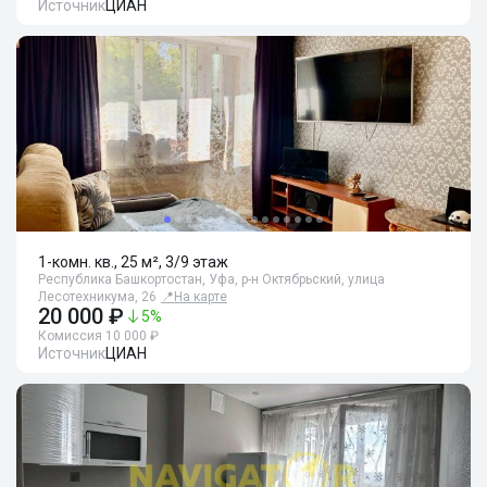
Источник
ЦИАН
1-комн. кв., 25 м², 3/9 этаж
Республика Башкортостан, Уфа, р-н Октябрьский, улица
Лесотехникума, 26
📍
На карте
20 000 ₽
5
%
Комиссия 10 000 ₽
Источник
ЦИАН