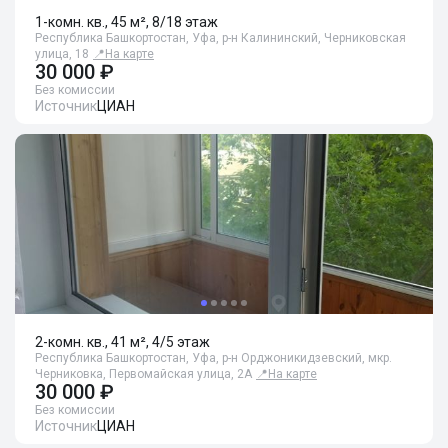
1-комн. кв., 45 м², 8/18 этаж
Республика Башкортостан, Уфа, р-н Калининский, Черниковская
улица, 18
📍
На карте
30 000 ₽
Без комиссии
Источник
ЦИАН
2-комн. кв., 41 м², 4/5 этаж
Республика Башкортостан, Уфа, р-н Орджоникидзевский, мкр.
Черниковка, Первомайская улица, 2А
📍
На карте
30 000 ₽
Без комиссии
Источник
ЦИАН