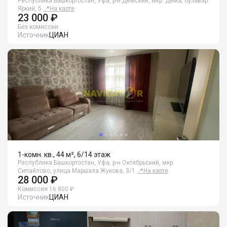
Республика Башкортостан, Уфа, р-н Дёмский, мкр. Дема, бульвар
Яркий, 5
📍
На карте
23 000 ₽
Без комиссии
Источник
ЦИАН
1-комн. кв., 44 м², 6/14 этаж
Республика Башкортостан, Уфа, р-н Октябрьский, мкр.
Сипайлово, улица Маршала Жукова, 3/1
📍
На карте
28 000 ₽
Комиссия 16 800 ₽
Источник
ЦИАН