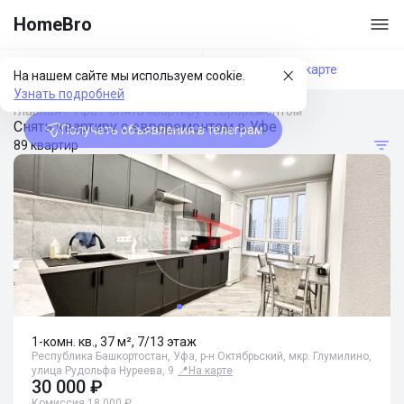
HomeBro
Фильтры
На карте
На нашем сайте мы используем cookie.
Узнать подробней
Главная
/
Уфа
/
Снять квартиру с евроремонтом
Снять квартиру с евроремонтом в Уфе
Получать объявления в телеграм
89 квартир
1-комн. кв., 37 м², 7/13 этаж
Республика Башкортостан, Уфа, р-н Октябрьский, мкр. Глумилино,
улица Рудольфа Нуреева, 9
📍
На карте
30 000 ₽
Комиссия 18 000 ₽