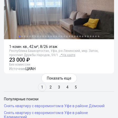
1-комн. кв., 42 м², 8/26 этаж
Республика Башкортостан, Уфа, р-н Ленинский, мкр. Затон,
проспект Дружбы Народов, 59/1
📍
На карте
23 000 ₽
Без комиссии
Источник
ЦИАН
Показать еще
1
2
3
4
5
Популярные поиски
Снять квартиру с евроремонтом в Уфе в районе Дёмский
Снять квартиру с евроремонтом в Уфе в районе
Калининский