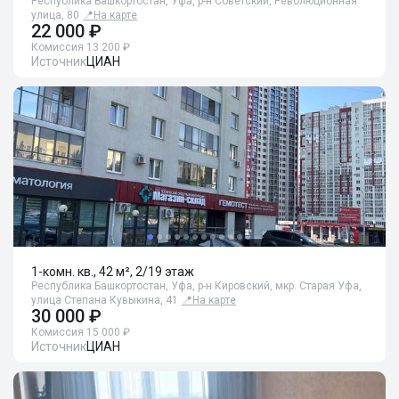
Республика Башкортостан, Уфа, р-н Советский, Революционная
улица, 80
📍
На карте
22 000 ₽
Комиссия 13 200 ₽
Источник
ЦИАН
1-комн. кв., 42 м², 2/19 этаж
Республика Башкортостан, Уфа, р-н Кировский, мкр. Старая Уфа,
улица Степана Кувыкина, 41
📍
На карте
30 000 ₽
Комиссия 15 000 ₽
Источник
ЦИАН