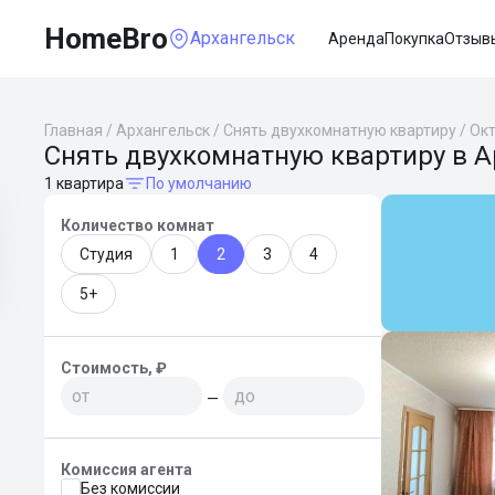
HomeBro
Архангельск
Аренда
Покупка
Отзыв
Главная
/
Архангельск
/
Снять двухкомнатную квартиру
/
Окт
Снять двухкомнатную квартиру в А
1 квартира
По умолчанию
Количество комнат
Студия
1
2
3
4
5+
Стоимость, ₽
—
Комиссия агента
Без комиссии