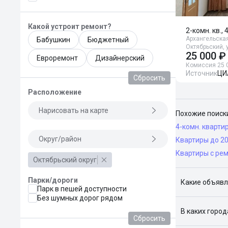
Какой устроит ремонт?
2-комн. кв., 
Архангельская
Бабушкин
Бюджетный
Октябрьский, 
25 000 ₽
Евроремонт
Дизайнерский
Комиссия 25 
Источник
ЦИ
Сбросить
Расположение
Нарисовать на карте
Похожие поиск
4-комн. кварти
Округ/район
Квартиры до 2
Квартиры с ре
Октябрьский округ
Парки/дороги
Какие объявл
Парк в пешей доступности
Без шумных дорог рядом
Я отслежива
В каких горо
Сбросить