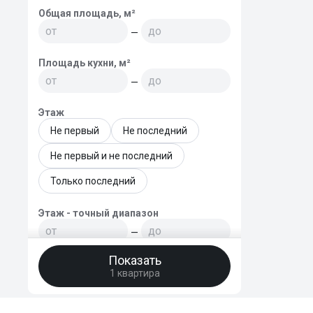
Поиск жилья
Общая площадь, м²
Краснодар, 
—
Площадь кухни, м²
—
Этаж
Не первый
Не последний
Не первый и не последний
Только последний
Этаж - точный диапазон
—
Показать
Этажей в доме
1 квартира
—
Год постройки