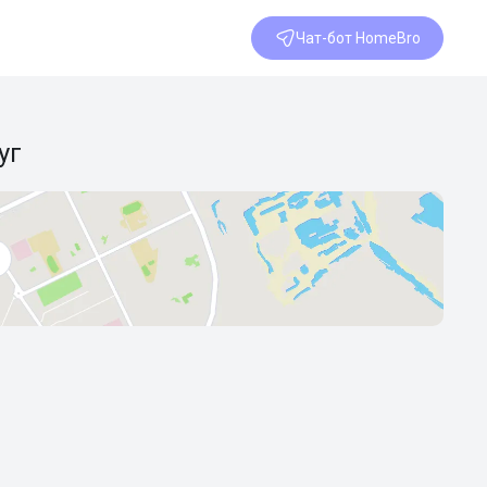
Чат-бот HomeBro
уг