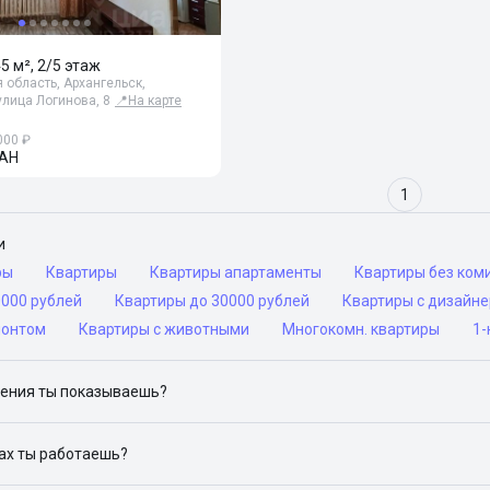
45 м², 2/5 этаж
 область, Архангельск,
улица Логинова, 8
📍
На карте
000 ₽
АН
1
и
ры
Квартиры
Квартиры апартаменты
Квартиры без ком
0000 рублей
Квартиры до 30000 рублей
Квартиры с дизайн
монтом
Квартиры с животными
Многокомн. квартиры
1-
ения ты показываешь?
ю объявления на популярных сайтах объявлений: ЦИАН, Домклик, 
дах ты работаешь?