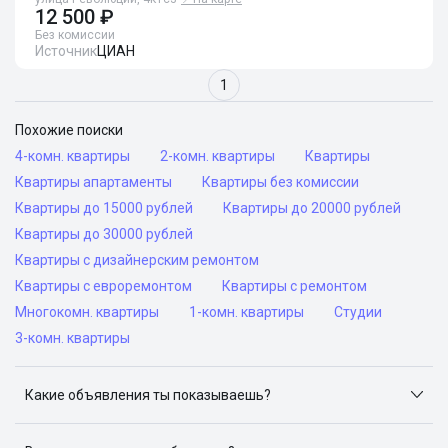
12 500 ₽
Без комиссии
Источник
ЦИАН
1
Похожие поиски
4-комн. квартиры
2-комн. квартиры
Квартиры
Квартиры апартаменты
Квартиры без комиссии
Квартиры до 15000 рублей
Квартиры до 20000 рублей
Квартиры до 30000 рублей
Квартиры с дизайнерским ремонтом
Квартиры с евроремонтом
Квартиры с ремонтом
Многокомн. квартиры
1-комн. квартиры
Студии
3-комн. квартиры
Какие объявления ты показываешь?
Я отслеживаю объявления на популярных сайтах
объявлений: ЦИАН, Домклик, Яндекс.Недвижимость,