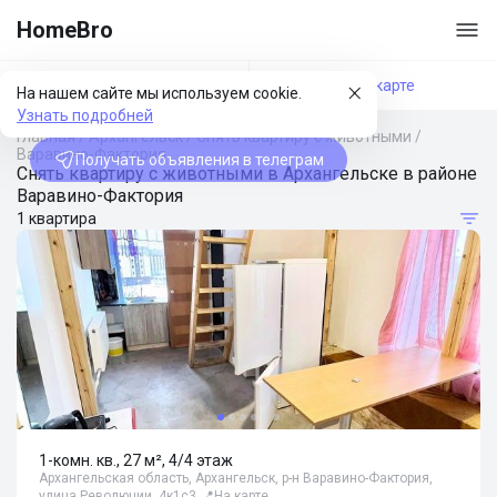
HomeBro
Фильтры
На карте
На нашем сайте мы используем cookie.
Узнать подробней
Главная
/
Архангельск
/
Снять квартиру с животными
/
Варавино-Фактория
Получать объявления в телеграм
Снять квартиру с животными в Архангельске в районе
Варавино-Фактория
1 квартира
1-комн. кв., 27 м², 4/4 этаж
Архангельская область, Архангельск, р-н Варавино-Фактория,
улица Революции, 4к1с3
📍
На карте