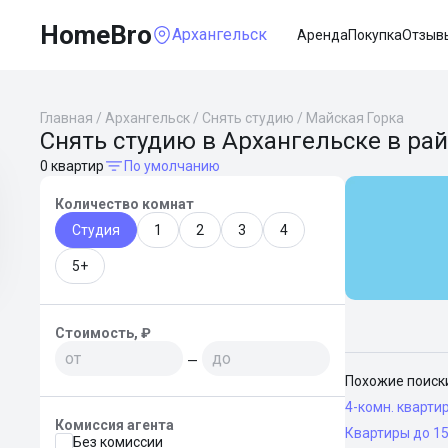
HomeBro
Архангельск
Аренда
Покупка
Отзыв
Главная
/
Архангельск
/
Снять студию
/
Майская Горка
Снять студию в Архангельске в ра
0 квартир
По умолчанию
Количество комнат
Студия
1
2
3
4
5+
Стоимость, ₽
—
Похожие поиск
4-комн. кварти
Комиссия агента
Квартиры до 1
Без комиссии