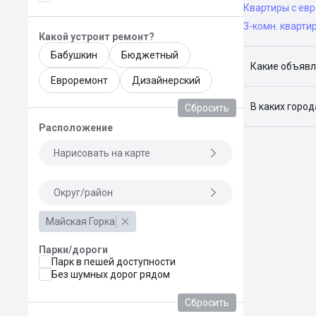
Квартиры с ев
3-комн. кварти
Какой устроит ремонт?
Бабушкин
Бюджетный
Какие объявл
Евроремонт
Дизайнерский
Я отслежива
В каких горо
Сбросить
Расположение
Поиск жилья
Краснодар, 
Нарисовать на карте
Округ/район
Майская Горка
Парки/дороги
Парк в пешей доступности
Без шумных дорог рядом
Сбросить