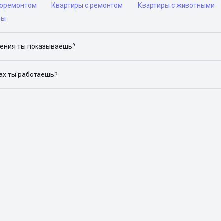
роремонтом
Квартиры с ремонтом
Квартиры с животными
ры
ения ты показываешь?
ю объявления на популярных сайтах объявлений: ЦИАН, Домклик, 
дах ты работаешь?
 доступен в следующих городах: Москва, Санкт-Петербург, Архангел
Красноярск, Нижний Новгород, Новосибирск, Омск, Пермь, Ростов-н