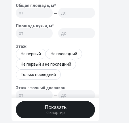
Общая площадь, м²
—
Площадь кухни, м²
—
Этаж
Не первый
Не последний
Не первый и не последний
Только последний
Этаж - точный диапазон
—
Показать
Этажей в доме
0 квартир
—
Год постройки