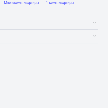
Многокомн. квартиры
1-комн. квартиры
Яндекс.Недвижимость, Авито, Самолет.Плюс.
ьск, Сочи, Волгоград, Воронеж, Екатеринбург, Казань,
а-Дону, Самара, Уфа и Челябинск.