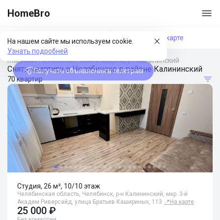
HomeBro
Фильтры
На карте
На нашем сайте мы используем cookie.
Узнать подробней
Главная
/
Челябинск
/
Снять квартиру
/
Калининский
Снять квартиру в Челябинске в районе Калининский
Получать объявления в телеграм
70 квартир
Студия, 26 м², 10/10 этаж
Челябинская область, Челябинск, р-н Калининский, мкр. 3-й
Академ Риверсайд, улица Братьев Кашириных, 113
📍
На карте
25 000 ₽
Без комиссии