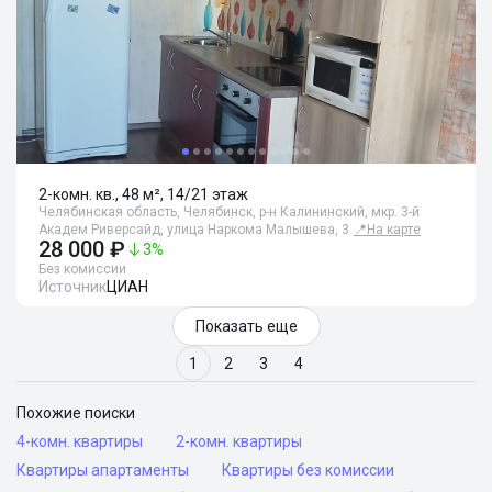
2-комн. кв., 48 м², 14/21 этаж
Челябинская область, Челябинск, р-н Калининский, мкр. 3-й
Академ Риверсайд, улица Наркома Малышева, 3
📍
На карте
28 000 ₽
3
%
Без комиссии
Источник
ЦИАН
Показать еще
1
2
3
4
Похожие поиски
4-комн. квартиры
2-комн. квартиры
Квартиры апартаменты
Квартиры без комиссии