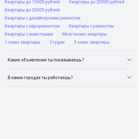
Квартиры до 15000 рублей
Квартиры до 20000 рублей
Квартиры до 30000 рублей
Квартиры с дизайнерским ремонтом
Квартиры с евроремонтом
Квартиры с ремонтом
Квартиры с животными
Многокомн. квартиры
1-комн. квартиры
Студии
3-комн. квартиры
Какие объявления ты показываешь?
Я отслеживаю объявления на популярных сайтах
объявлений: ЦИАН, Домклик, Яндекс.Недвижимость,
В каких городах ты работаешь?
Авито, Самолет.Плюс.
Поиск жилья доступен в следующих городах: Москва,
Санкт-Петербург, Архангельск, Сочи, Волгоград,
Воронеж, Екатеринбург, Казань, Краснодар, Красноярск,
Нижний Новгород, Новосибирск, Омск, Пермь, Ростов-
на-Дону, Самара, Уфа и Челябинск.