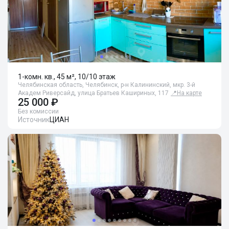
1-комн. кв., 45 м², 10/10 этаж
Челябинская область, Челябинск, р-н Калининский, мкр. 3-й
Академ Риверсайд, улица Братьев Кашириных, 117
📍
На карте
25 000 ₽
Без комиссии
Источник
ЦИАН