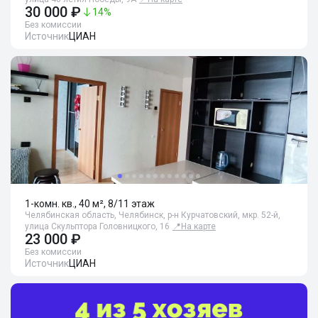
30 000 ₽
14
%
Без комиссии
Источник
ЦИАН
1-комн. кв., 40 м², 8/11 этаж
Челябинская область, Челябинск, р-н Курчатовский, мкр. 52-й,
улица Скульптора Головницкого, 16
📍
На карте
23 000 ₽
Без комиссии
Источник
ЦИАН