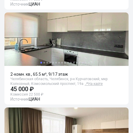
Источник
ЦИАН
2-комн. кв., 65.5 м², 9/17 этаж
Челябинская область, Челябинск, р-н Курчатовский, мкр.
Колхозный, Комсомольский проспект, 19а
📍
На карте
45 000 ₽
Комиссия 22 500 ₽
Источник
ЦИАН