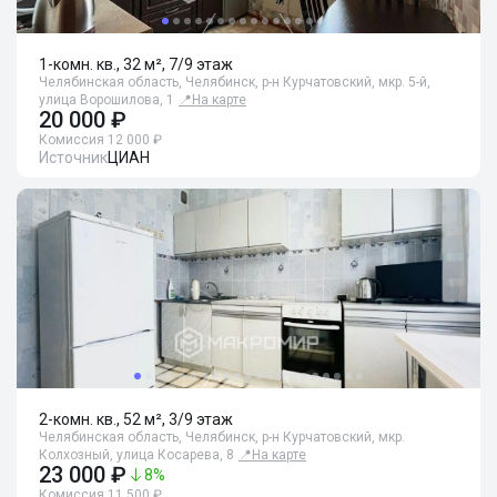
1-комн. кв., 32 м², 7/9 этаж
Челябинская область, Челябинск, р-н Курчатовский, мкр. 5-й,
улица Ворошилова, 1
📍
На карте
20 000 ₽
Комиссия 12 000 ₽
Источник
ЦИАН
2-комн. кв., 52 м², 3/9 этаж
Челябинская область, Челябинск, р-н Курчатовский, мкр.
Колхозный, улица Косарева, 8
📍
На карте
23 000 ₽
8
%
Комиссия 11 500 ₽