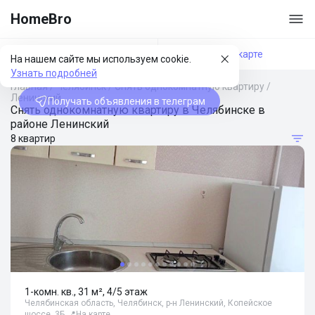
HomeBro
Фильтры
На карте
На нашем сайте мы используем cookie.
Узнать подробней
Главная
/
Челябинск
/
Снять однокомнатную квартиру
/
Ленинский
Получать объявления в телеграм
Снять однокомнатную квартиру в Челябинске в
районе Ленинский
8 квартир
1-комн. кв., 31 м², 4/5 этаж
Челябинская область, Челябинск, р-н Ленинский, Копейское
шоссе, 3Б
📍
На карте