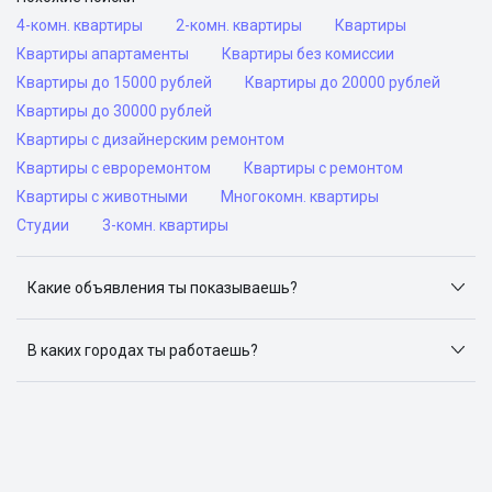
4-комн. квартиры
2-комн. квартиры
Квартиры
Квартиры апартаменты
Квартиры без комиссии
Квартиры до 15000 рублей
Квартиры до 20000 рублей
Квартиры до 30000 рублей
Квартиры с дизайнерским ремонтом
Квартиры с евроремонтом
Квартиры с ремонтом
Квартиры с животными
Многокомн. квартиры
Студии
3-комн. квартиры
Какие объявления ты показываешь?
Я отслеживаю объявления на популярных сайтах
объявлений: ЦИАН, Домклик, Яндекс.Недвижимость,
В каких городах ты работаешь?
Авито, Самолет.Плюс.
Поиск жилья доступен в следующих городах: Москва,
Санкт-Петербург, Архангельск, Сочи, Волгоград,
Воронеж, Екатеринбург, Казань, Краснодар, Красноярск,
Нижний Новгород, Новосибирск, Омск, Пермь, Ростов-
на-Дону, Самара, Уфа и Челябинск.