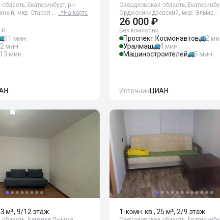
область, Екатеринбург, р-н
Свердловская область, Екатеринбур
ный, мкр. Старая …
📍
На карте
Орджоникидзевский, мкр. Эльма…
26 000 ₽
 ₽
Без комиссии
11 мин
Проспект Космонавтов
2 ми
2 мин
Уралмаш
4 мин
13 мин
Машиностроителей
5 мин
АН
Источник
ЦИАН
43 м², 9/12 этаж
1-комн. кв., 25 м², 2/9 этаж
 область, Верхняя Пышма,
Свердловская область, Екатеринбур