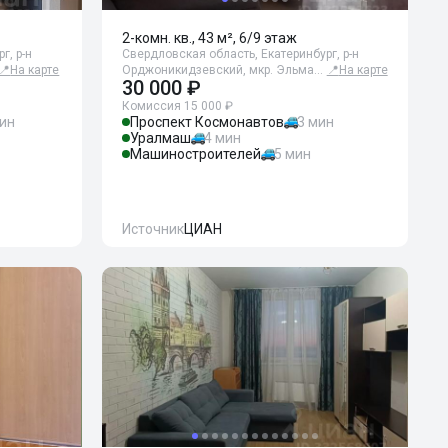
2-комн. кв., 43 м², 6/9 этаж
г, р-н
Свердловская область, Екатеринбург, р-н
📍
На карте
Орджоникидзевский, мкр. Эльма…
📍
На карте
30 000 ₽
Комиссия 15 000 ₽
мин
Проспект Космонавтов
3 мин
Уралмаш
4 мин
Машиностроителей
5 мин
Источник
ЦИАН