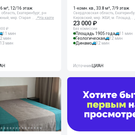
56 м², 12/16 этаж
1-комн. кв., 33.8 м², 7/9 этаж
область, Екатеринбург, р-н
Свердловская область, Екатеринбур
ный, мкр. Старая …
📍
На карте
Кировский, мкр. ЖБИ, м. Площад…
23 000 ₽
000 ₽
Без комиссии
11 мин
Площадь 1905 года
11 мин
2 мин
Геологическая
12 мин
13 мин
Динамо
12 мин
АН
Источник
ЦИАН