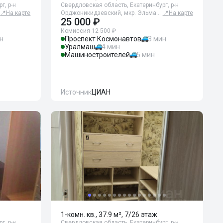
г, р-н
Свердловская область, Екатеринбург, р-н
📍
На карте
Орджоникидзевский, мкр. Эльма…
📍
На карте
25 000 ₽
Комиссия 12 500 ₽
н
Проспект Космонавтов
3 мин
Уралмаш
4 мин
Машиностроителей
5 мин
Источник
ЦИАН
1-комн. кв., 37.9 м², 7/26 этаж
г, р-н
Свердловская область, Екатеринбург, р-н