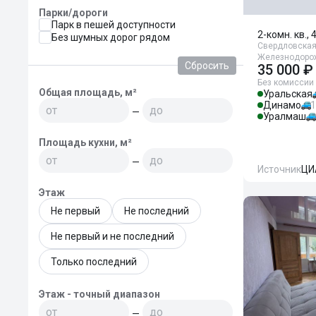
Парки/дороги
Парк в пешей доступности
2-комн. кв., 
Без шумных дорог рядом
Свердловская 
Железнодорож
Сбросить
35 000 ₽
Без комиссии
Общая площадь, м²
Уральская
Динамо
1
—
Уралмаш
Площадь кухни, м²
—
Источник
ЦИ
Этаж
Не первый
Не последний
Не первый и не последний
Только последний
Этаж - точный диапазон
—