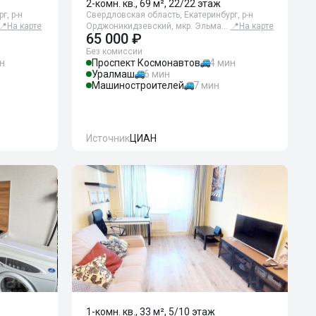
2-комн. кв., 69 м², 22/22 этаж
г, р-н
Свердловская область, Екатеринбург, р-н
📍
На карте
Орджоникидзевский, мкр. Эльма…
📍
На карте
65 000 ₽
Без комиссии
н
Проспект Космонавтов
4 мин
Уралмаш
6 мин
Машиностроителей
7 мин
Источник
ЦИАН
1-комн. кв., 33 м², 5/10 этаж