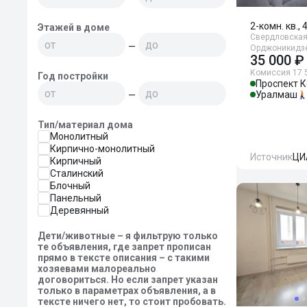
2-комн. кв., 
Этажей в доме
Свердловская 
—
Орджоникидзе
35 000 ₽
Комиссия 17 
Год постройки
Проспект 
Уралмаш
—
Тип/материал дома
Монолитный
Кирпично-монолитный
Источник
ЦИ
Кирпичный
Сталинский
Блочный
Панельный
Деревянный
Дети/животные – я фильтрую только
те объявления, где запрет прописан
прямо в тексте описания – с такими
хозяевами малореально
договориться. Но если запрет указан
только в параметрах объявления, а в
тексте ничего нет, то стоит пробовать.