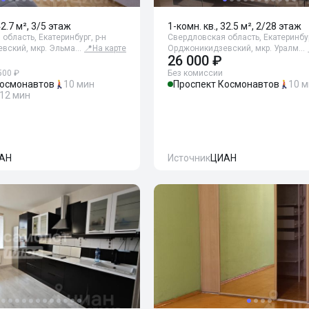
42.7 м², 3/5 этаж
1-комн. кв., 32.5 м², 2/28 этаж
область, Екатеринбург, р-н
Свердловская область, Екатеринбур
вский, мкр. Эльма…
📍
На карте
Орджоникидзевский, мкр. Уралм…
26 000 ₽
500 ₽
Без комиссии
Космонавтов
10 мин
Проспект Космонавтов
10 
12 мин
АН
Источник
ЦИАН