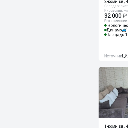
2-комн. кв., 
Свердловская 
Кировский, м
32 000 ₽
Без комиссии
Геологиче
Динамо
1
Площадь 1
Источник
ЦИ
1-комн. кв., 