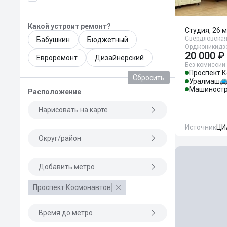
Какой устроит ремонт?
Студия, 26 м
Свердловская 
Бабушкин
Бюджетный
Орджоникидзе
20 000 ₽
Евроремонт
Дизайнерский
Без комиссии
Проспект 
Сбросить
Уралмаш
Машиностр
Расположение
Нарисовать на карте
Источник
ЦИ
Округ/район
Добавить метро
Проспект Космонавтов
Время до метро