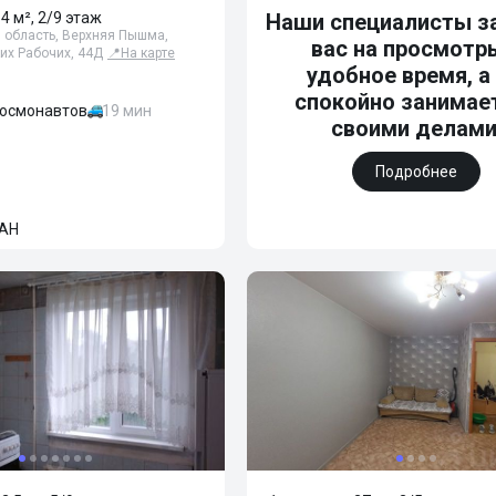
64 м², 2/9 этаж
Наши специалисты з
 область, Верхняя Пышма,
вас на просмотр
их Рабочих, 44Д
📍
На карте
удобное время, а
спокойно занимае
Космонавтов
19 мин
своими делами
Подробнее
АН