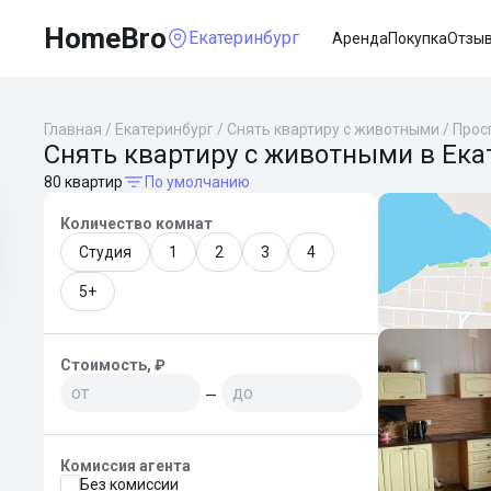
HomeBro
Екатеринбург
Аренда
Покупка
Отзы
Главная
/
Екатеринбург
/
Снять квартиру с животными
/
Прос
Снять квартиру с животными в Ека
80 квартир
По умолчанию
Количество комнат
Студия
1
2
3
4
5+
Стоимость, ₽
—
Комиссия агента
Без комиссии