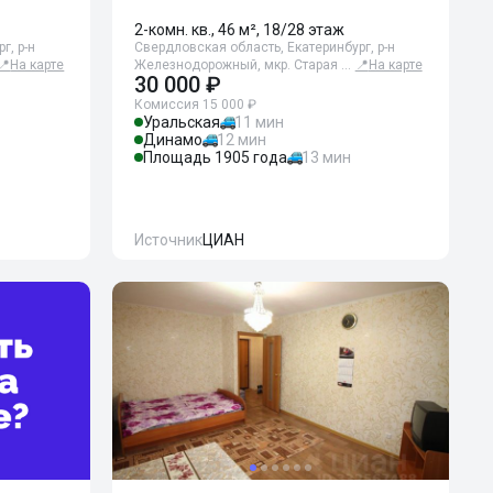
2-комн. кв., 46 м², 18/28 этаж
г, р-н
Свердловская область, Екатеринбург, р-н
📍
На карте
Железнодорожный, мкр. Старая …
📍
На карте
30 000 ₽
Комиссия 15 000 ₽
Уральская
11 мин
Динамо
12 мин
Площадь 1905 года
13 мин
Источник
ЦИАН