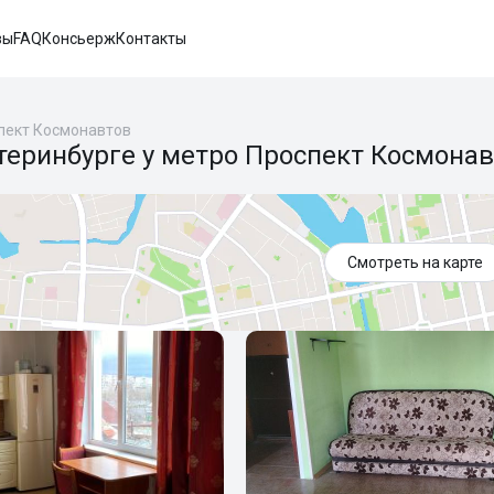
вы
FAQ
Консьерж
Контакты
пект Космонавтов
теринбурге у метро Проспект Космона
Смотреть на карте