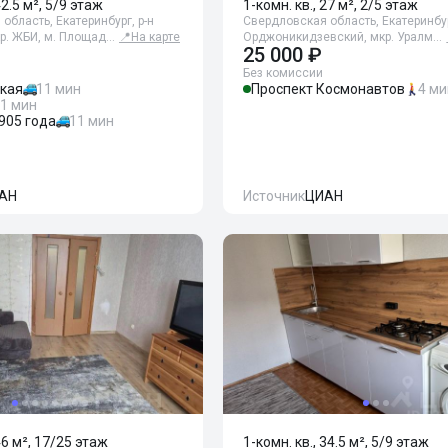
42.5 м², 5/9 этаж
1-комн. кв., 27 м², 2/5 этаж
область, Екатеринбург, р-н
Свердловская область, Екатеринбур
кр. ЖБИ, м. Площад…
📍
На карте
Орджоникидзевский, мкр. Уралм…
25 000 ₽
Без комиссии
ская
11 мин
Проспект Космонавтов
4 ми
1 мин
905 года
11 мин
АН
Источник
ЦИАН
46 м², 17/25 этаж
1-комн. кв., 34.5 м², 5/9 этаж