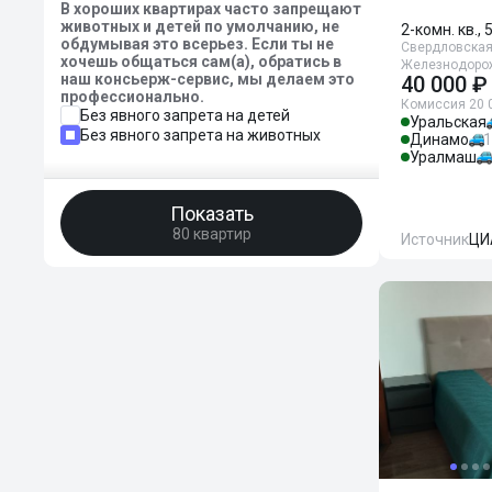
В хороших квартирах часто запрещают
животных и детей по умолчанию, не
2-комн. кв., 
обдумывая это всерьез. Если ты не
Свердловская 
хочешь общаться сам(а), обратись в
Железнодорож
наш консьерж-сервис, мы делаем это
40 000 ₽
профессионально.
Комиссия 20 
Без явного запрета на детей
Уральская
Без явного запрета на животных
Динамо
1
Уралмаш
Показать
80 квартир
Источник
ЦИ