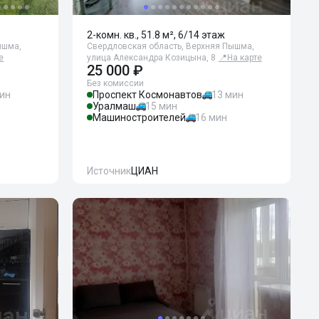
2-комн. кв., 51.8 м², 6/14 этаж
ышма,
Свердловская область, Верхняя Пышма,
е
улица Александра Козицына, 8
📍
На карте
25 000 ₽
Без комиссии
мин
Проспект Космонавтов
13 мин
Уралмаш
15 мин
Машиностроителей
16 мин
Источник
ЦИАН