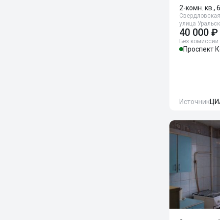
2-комн. кв., 
Свердловская
улица Уральск
40 000 ₽
Без комиссии
Проспект 
Источник
ЦИ