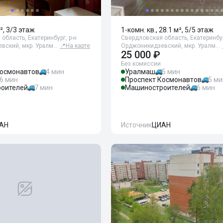
², 3/3 этаж
1-комн. кв., 28.1 м², 5/5 этаж
область, Екатеринбург, р-н
Свердловская область, Екатеринбур
вский, мкр. Уралм…
📍
На карте
Орджоникидзевский, мкр. Уралм…
25 000 ₽
Без комиссии
Космонавтов
4 мин
Уралмаш
5 мин
6 мин
Проспект Космонавтов
5 ми
оителей
7 мин
Машиностроителей
6 мин
АН
Источник
ЦИАН