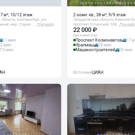
47 м², 10/12 этаж
2-комн. кв., 38 м², 9/9 этаж
область, Екатеринбург, р-н
Свердловская область, Верхняя П
ный, мкр. Старая …
📍
На карте
проспект Успенский, 50Б
📍
На карт
22 000 ₽
Без комиссии
11 мин
Проспект Космонавтов
17 
2 мин
Уралмаш
19 мин
13 мин
Машиностроителей
20 мин
АН
Источник
ЦИАН