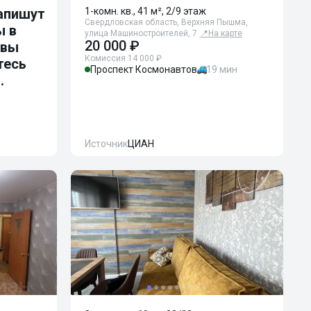
апишут
1-комн. кв., 41 м², 2/9 этаж
Свердловская область, Верхняя Пышма,
ы в
улица Машиностроителей, 7
📍
На карте
20 000 ₽
 вы
Комиссия 14 000 ₽
тесь
Проспект Космонавтов
19 мин
.
Источник
ЦИАН