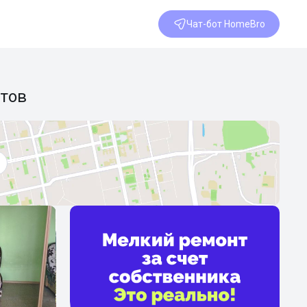
Чат-бот HomeBro
втов