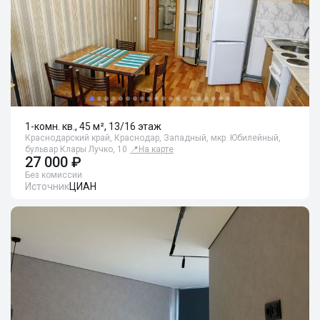
1-комн. кв., 45 м², 13/16 этаж
Краснодарский край, Краснодар, Западный, мкр. Юбилейный,
бульвар Клары Лучко, 10
📍
На карте
27 000 ₽
Без комиссии
Источник
ЦИАН