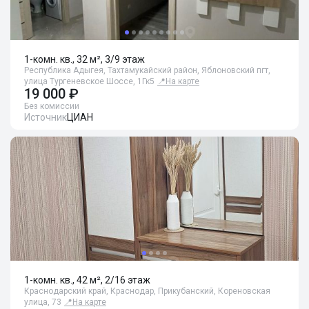
1-комн. кв., 32 м², 3/9 этаж
Республика Адыгея, Тахтамукайский район, Яблоновский пгт,
улица Тургеневское Шоссе, 1Гк5
📍
На карте
19 000 ₽
Без комиссии
Источник
ЦИАН
1-комн. кв., 42 м², 2/16 этаж
Краснодарский край, Краснодар, Прикубанский, Кореновская
улица, 73
📍
На карте