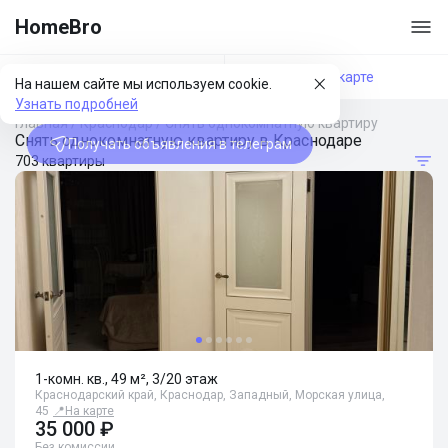
HomeBro
Фильтры
На карте
На нашем сайте мы используем cookie.
Узнать подробней
Главная
/
Краснодар
/
Снять однокомнатную квартиру
Снять однокомнатную квартиру в Краснодаре
Получать объявления в телеграм
703 квартиры
1-комн. кв., 49 м², 3/20 этаж
Краснодарский край, Краснодар, Западный, Морская улица,
45
📍
На карте
35 000 ₽
Без комиссии