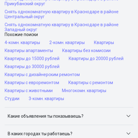
Прикубанский округ
Снять однокомнатную квартиру в Краснодаре в районе
Центральный округ
Снять однокомнатную квартиру в Краснодаре в районе
Западный округ
Похожие поиски
4-комн. квартиры
2-комн. квартиры
Квартиры
Квартиры апартаменты
Квартиры без комиссии
Квартиры до 15000 рублей
Квартиры до 20000 рублей
Квартиры до 30000 рублей
Квартиры с дизайнерским ремонтом
Квартиры с евроремонтом
Квартиры с ремонтом
Квартиры с животными
Многокомн. квартиры
Студии
3-комн. квартиры
Какие объявления ты показываешь?
Я отслеживаю объявления на популярных сайтах
объявлений: ЦИАН, Домклик, Яндекс.Недвижимость,
В каких городах ты работаешь?
Авито, Самолет.Плюс.