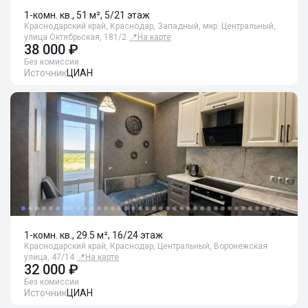
1-комн. кв., 51 м², 5/21 этаж
Краснодарский край, Краснодар, Западный, мкр. Центральный,
улица Октябрьская, 181/2
📍
На карте
38 000 ₽
Без комиссии
Источник
ЦИАН
1-комн. кв., 29.5 м², 16/24 этаж
Краснодарский край, Краснодар, Центральный, Воронежская
улица, 47/14
📍
На карте
32 000 ₽
Без комиссии
Источник
ЦИАН