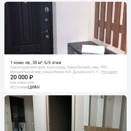
1-комн. кв., 30 м², 6/6 этаж
Краснодарский край, Краснодар, Прикубанский, мкр. РИП,
Музыкальный мкр, улица Имени И.И. Дунаевского, 9
📍
На карте
20 000 ₽
Без комиссии
Источник
ЦИАН