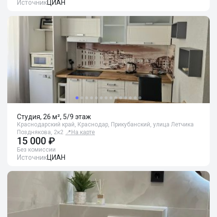
Источник
ЦИАН
Студия, 26 м², 5/9 этаж
Краснодарский край, Краснодар, Прикубанский, улица Летчика
Позднякова, 2к2
📍
На карте
15 000 ₽
Без комиссии
Источник
ЦИАН