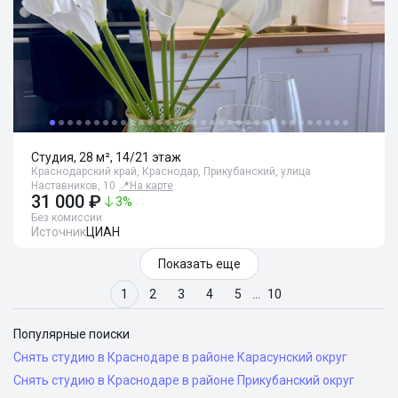
Студия, 28 м², 14/21 этаж
Краснодарский край, Краснодар, Прикубанский, улица
Наставников, 10
📍
На карте
31 000 ₽
3
%
Без комиссии
Источник
ЦИАН
Показать еще
1
2
3
4
5
…
10
Популярные поиски
Снять студию в Краснодаре в районе Карасунский округ
Снять студию в Краснодаре в районе Прикубанский округ