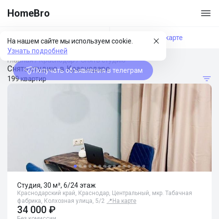
HomeBro
Фильтры
На карте
На нашем сайте мы используем cookie.
Узнать подробней
Главная
/
Краснодар
/
Снять студию
Снять студию в Краснодаре
Получать объявления в телеграм
199 квартир
Студия, 30 м², 6/24 этаж
Краснодарский край, Краснодар, Центральный, мкр. Табачная
фабрика, Колхозная улица, 5/2
📍
На карте
34 000 ₽
Без комиссии