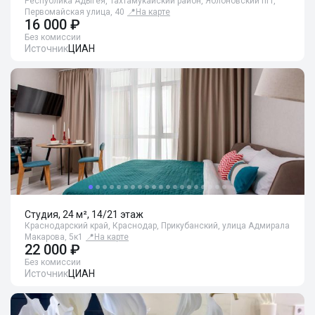
Республика Адыгея, Тахтамукайский район, Яблоновский пгт,
Первомайская улица, 40
📍
На карте
16 000 ₽
Без комиссии
Источник
ЦИАН
Студия, 24 м², 14/21 этаж
Краснодарский край, Краснодар, Прикубанский, улица Адмирала
Макарова, 5к1
📍
На карте
22 000 ₽
Без комиссии
Источник
ЦИАН