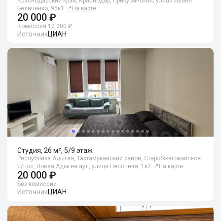
Краснодарский край, Краснодар, Прикубанский, улица Ивана
Беличенко, 95к1
📍
На карте
20 000 ₽
Комиссия 10 000 ₽
Источник
ЦИАН
Студия, 26 м², 5/9 этаж
Республика Адыгея, Тахтамукайский район, Старобжегокайское
с/пос, Новая Адыгея аул, улица Песочная, 1к2
📍
На карте
20 000 ₽
Без комиссии
Источник
ЦИАН