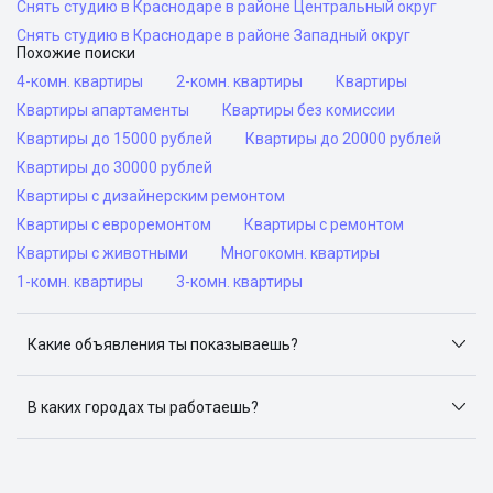
Снять студию в Краснодаре в районе Центральный округ
Снять студию в Краснодаре в районе Западный округ
Похожие поиски
4-комн. квартиры
2-комн. квартиры
Квартиры
Квартиры апартаменты
Квартиры без комиссии
Квартиры до 15000 рублей
Квартиры до 20000 рублей
Квартиры до 30000 рублей
Квартиры с дизайнерским ремонтом
Квартиры с евроремонтом
Квартиры с ремонтом
Квартиры с животными
Многокомн. квартиры
1-комн. квартиры
3-комн. квартиры
Какие объявления ты показываешь?
Я отслеживаю объявления на популярных сайтах
объявлений: ЦИАН, Домклик, Яндекс.Недвижимость,
В каких городах ты работаешь?
Авито, Самолет.Плюс.
Поиск жилья доступен в следующих городах: Москва,
Санкт-Петербург, Архангельск, Сочи, Волгоград,
Воронеж, Екатеринбург, Казань, Краснодар, Красноярск,