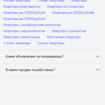
4-комн. квартиры
2-комн. квартиры
Квартиры
Квартиры апартаменты
Квартиры без комиссии
Квартиры до 15000 рублей
Квартиры до 20000 рублей
Квартиры до 30000 рублей
Квартиры с дизайнерским ремонтом
Квартиры с евроремонтом
Квартиры с ремонтом
Квартиры с животными
Многокомн. квартиры
1-комн. квартиры
3-комн. квартиры
Какие объявления ты показываешь?
Я отслеживаю объявления на популярных сайтах
объявлений: ЦИАН, Домклик, Яндекс.Недвижимость,
В каких городах ты работаешь?
Авито, Самолет.Плюс.
Поиск жилья доступен в следующих городах: Москва,
Санкт-Петербург, Архангельск, Сочи, Волгоград,
Воронеж, Екатеринбург, Казань, Краснодар, Красноярск,
Нижний Новгород, Новосибирск, Омск, Пермь, Ростов-
на-Дону, Самара, Уфа и Челябинск.