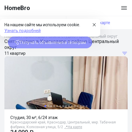
HomeBro
Фильтры
На карте
На нашем сайте мы используем cookie.
Узнать подробней
Главная
/
Краснодар
/
Снять студию
/
Центральный округ
Снять студию в Краснодаре в районе Центральный
Получать объявления в телеграм
округ
11 квартир
Студия, 30 м², 6/24 этаж
Краснодарский край, Краснодар, Центральный, мкр. Табачная
фабрика, Колхозная улица, 5/2
📍
На карте