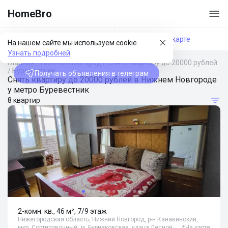
HomeBro
Фильтры
На карте
На нашем сайте мы используем cookie.
Узнать подробней
Главная
/
Нижний Новгород
/
Снять квартиру до 20000 рублей
/
Буревестник
Получать объявления в телеграм
Снять квартиру до 20000 рублей в Нижнем Новгороде
у метро Буревестник
8 квартир
2-комн. кв., 46 м², 7/9 этаж
Нижегородская область, Нижний Новгород, р-н Канавинский,
мкр. Сортировочный, м. Бурнаковская, улица Лесной…
📍
На карте