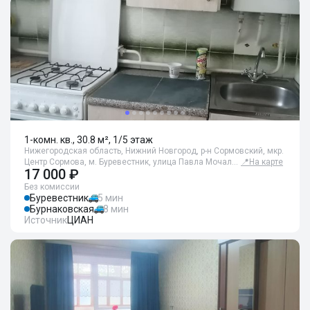
1-комн. кв., 30.8 м², 1/5 этаж
Нижегородская область, Нижний Новгород, р-н Сормовский, мкр.
Центр Сормова, м. Буревестник, улица Павла Мочал…
📍
На карте
17 000 ₽
Без комиссии
Буревестник
5 мин
Бурнаковская
8 мин
Источник
ЦИАН