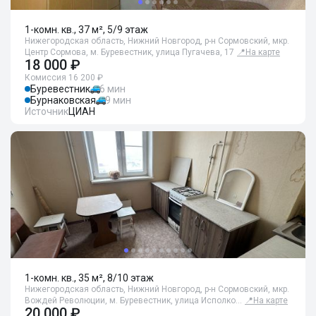
1-комн. кв., 37 м², 5/9 этаж
Нижегородская область, Нижний Новгород, р-н Сормовский, мкр.
Центр Сормова, м. Буревестник, улица Пугачева, 17
📍
На карте
18 000 ₽
Комиссия 16 200 ₽
Буревестник
6 мин
Бурнаковская
9 мин
Источник
ЦИАН
1-комн. кв., 35 м², 8/10 этаж
Нижегородская область, Нижний Новгород, р-н Сормовский, мкр.
Вождей Революции, м. Буревестник, улица Исполко…
📍
На карте
20 000 ₽