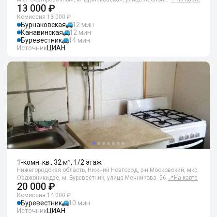
13 000 ₽
Комиссия 13 000 ₽
Бурнаковская
12 мин
Канавинская
12 мин
Буревестник
14 мин
Источник
ЦИАН
1-комн. кв., 32 м², 1/2 этаж
Нижегородская область, Нижний Новгород, р-н Московский, мкр.
Орджоникидзе, м. Буревестник, улица Мечникова, 56
📍
На карте
20 000 ₽
Комиссия 14 000 ₽
Буревестник
10 мин
Источник
ЦИАН