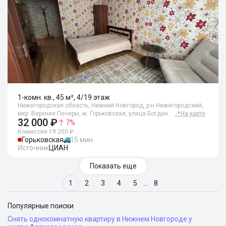
1-комн. кв., 45 м², 4/19 этаж
Нижегородская область, Нижний Новгород, р-н Нижегородский,
мкр. Верхние Печеры, м. Горьковская, улица Богдан…
📍
На карте
32 000 ₽
7
%
Комиссия 19 200 ₽
Горьковская
15 мин
Источник
ЦИАН
Показать еще
1
2
3
4
5
…
8
Популярные поиски
Снять однокомнатную квартиру в Нижнем Новгороде у