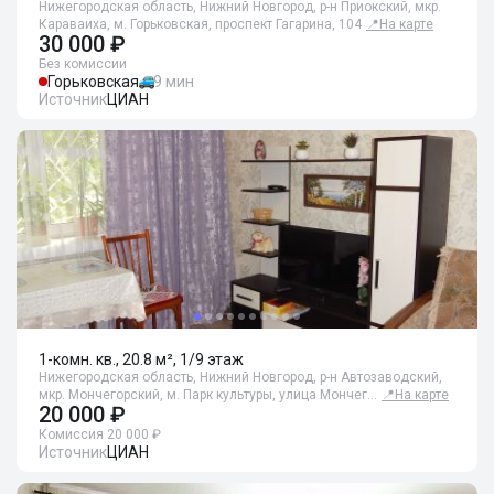
Нижегородская область, Нижний Новгород, р-н Приокский, мкр.
Караваиха, м. Горьковская, проспект Гагарина, 104
📍
На карте
30 000 ₽
Без комиссии
Горьковская
9 мин
Источник
ЦИАН
1-комн. кв., 20.8 м², 1/9 этаж
Нижегородская область, Нижний Новгород, р-н Автозаводский,
мкр. Мончегорский, м. Парк культуры, улица Мончег…
📍
На карте
20 000 ₽
Комиссия 20 000 ₽
Источник
ЦИАН