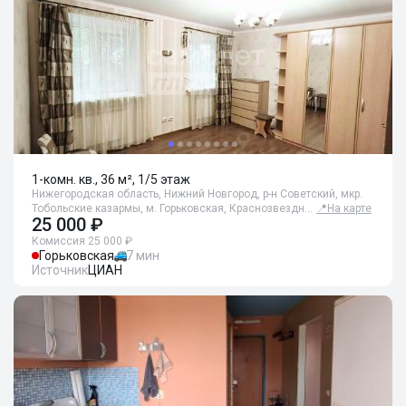
1-комн. кв., 36 м², 1/5 этаж
Нижегородская область, Нижний Новгород, р-н Советский, мкр.
Тобольские казармы, м. Горьковская, Краснозвездн…
📍
На карте
25 000 ₽
Комиссия 25 000 ₽
Горьковская
7 мин
Источник
ЦИАН