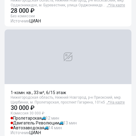
Нижегородская область, Нижний Новгород, р-н Московский, мкр.
Орджоникидзе, м. Буревестник, улица Орджоникидз…
📍
На карте
28 000 ₽
Без комиссии
Источник
ЦИАН
1-комн. кв., 33 м², 6/15 этаж
Нижегородская область, Нижний Новгород, р-н Приокский, мкр.
Щербинки, м. Пролетарская, проспект Гагарина, 101к5
📍
На карте
30 000 ₽
Комиссия 30 000 ₽
Пролетарская
12 мин
Двигатель Революции
13 мин
Автозаводская
14 мин
Источник
ЦИАН