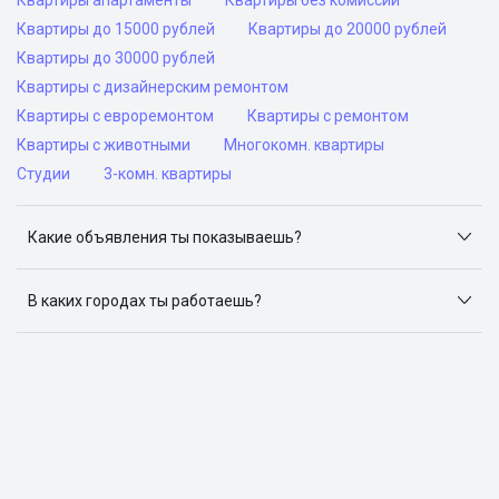
Квартиры апартаменты
Квартиры без комиссии
Квартиры до 15000 рублей
Квартиры до 20000 рублей
Квартиры до 30000 рублей
Квартиры с дизайнерским ремонтом
Квартиры с евроремонтом
Квартиры с ремонтом
Квартиры с животными
Многокомн. квартиры
Студии
3-комн. квартиры
Какие объявления ты показываешь?
Я отслеживаю объявления на популярных сайтах
объявлений: ЦИАН, Домклик, Яндекс.Недвижимость,
В каких городах ты работаешь?
Авито, Самолет.Плюс.
Поиск жилья доступен в следующих городах: Москва,
Санкт-Петербург, Архангельск, Сочи, Волгоград,
Воронеж, Екатеринбург, Казань, Краснодар, Красноярск,
Нижний Новгород, Новосибирск, Омск, Пермь, Ростов-
на-Дону, Самара, Уфа и Челябинск.