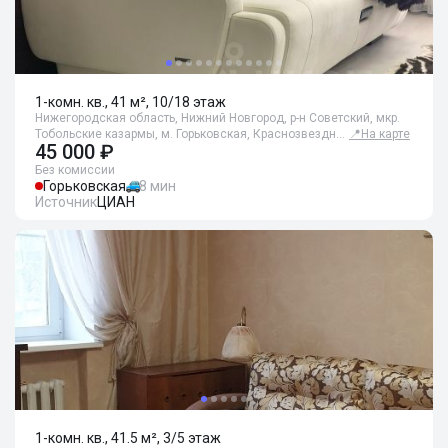
1-комн. кв., 41 м², 10/18 этаж
Нижегородская область, Нижний Новгород, р-н Советский, мкр.
Тобольские казармы, м. Горьковская, Краснозвездн…
📍
На карте
45 000 ₽
Без комиссии
Горьковская
8 мин
Источник
ЦИАН
1-комн. кв., 41.5 м², 3/5 этаж