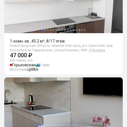
1-комн. кв., 45.2 м², 8/17 этаж
Нижегородская область, Нижний Новгород, р-н Советский, мкр.
Высоково, м. Горьковская, улица Ванеева, 40А
📍
На карте
47 000 ₽
Без комиссии
Горьковская
6 мин
Источник
ЦИАН