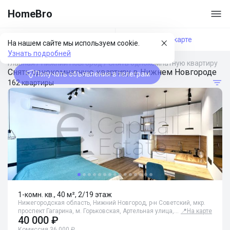
HomeBro
Фильтры
На карте
На нашем сайте мы используем cookie.
Узнать подробней
Главная
/
Нижний Новгород
/
Снять однокомнатную квартиру
Снять однокомнатную квартиру в Нижнем Новгороде
Получать объявления в телеграм
162 квартиры
1-комн. кв., 40 м², 2/19 этаж
Нижегородская область, Нижний Новгород, р-н Советский, мкр.
проспект Гагарина, м. Горьковская, Артельная улица,…
📍
На карте
40 000 ₽
Комиссия 36 000 ₽