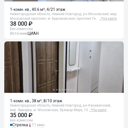
1-комн. кв., 40.6 м², 4/21 этаж
Нижегородская область, Нижний Новгород, р-н Московский, мкр.
Московский проспект, м. Бурнаковская, проспект Ге…
📍
На карте
38 000 ₽
Без комиссии
Источник
ЦИАН
1-комн. кв., 38 м², 8/10 этаж
Нижегородская область, Нижний Новгород, р-н Канавинский,
мкр. Ярмарка, м. Московская, бульвар Мира, 10
📍
На карте
35 000 ₽
Без комиссии
Стрелка
11 мин