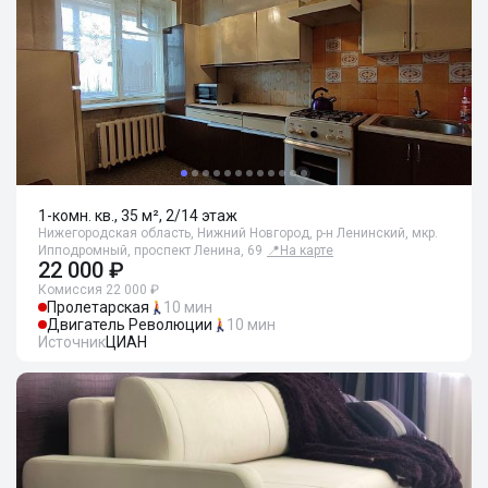
1-комн. кв., 35 м², 2/14 этаж
Нижегородская область, Нижний Новгород, р-н Ленинский, мкр.
Ипподромный, проспект Ленина, 69
📍
На карте
22 000 ₽
Комиссия 22 000 ₽
Пролетарская
10 мин
Двигатель Революции
10 мин
Источник
ЦИАН