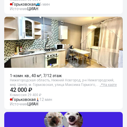
Горьковская
6 мин
Источник
ЦИАН
1-комн. кв., 40 м², 7/12 этаж
Нижегородская область, Нижний Новгород, р-н Нижегородский,
мкр. Центр, м. Горьковская, улица Максима Горького,…
📍
На карте
42 000 ₽
Комиссия 29 400 ₽
Горьковская
12 мин
Источник
ЦИАН