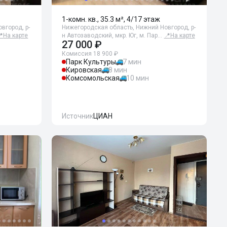
1-комн. кв., 35.3 м², 4/17 этаж
вгород, р-
Нижегородская область, Нижний Новгород, р-
📍
На карте
н Автозаводский, мкр. Юг, м. Пар…
📍
На карте
27 000 ₽
Комиссия 18 900 ₽
Парк Культуры
7 мин
Кировская
8 мин
Комсомольская
10 мин
Источник
ЦИАН