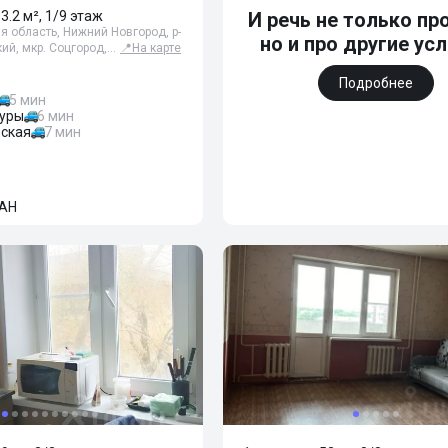
33.2 м², 1/9 этаж
И речь не только про
 область, Нижний Новгород, р-
но и про другие ус
ий, мкр. Соцгород,…
📍
На карте
Подробнее
5 мин
туры
6 мин
ская
7 мин
АН