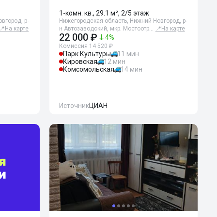
1-комн. кв., 29.1 м², 2/5 этаж
вгород, р-
Нижегородская область, Нижний Новгород, р-
📍
На карте
н Автозаводский, мкр. Мостоотр…
📍
На карте
22 000 ₽
4
%
Комиссия 14 520 ₽
Парк Культуры
11 мин
Кировская
12 мин
Комсомольская
14 мин
Источник
ЦИАН