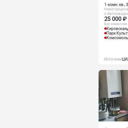
1-комн. кв., 
Нижегородская
н Автозаводск
25 000 ₽
Без комиссии
Кировская
Парк Куль
Комсомоль
Источник
ЦИ