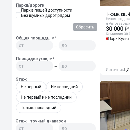
Парки/дороги
Парк в пешей доступности
1-комн. кв., 
Без шумных дорог рядом
Нижегородская
н Автозаводск
Сбросить
30 000 ₽
Комиссия 30 
Общая площадь, м²
Парк Куль
—
Площадь кухни, м²
—
Источник
ЦИ
Этаж
Не первый
Не последний
Не первый и не последний
Только последний
Этаж - точный диапазон
—