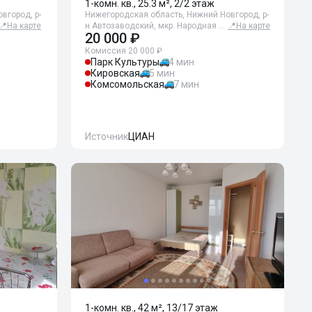
1-комн. кв., 25.3 м², 2/2 этаж
вгород, р-
Нижегородская область, Нижний Новгород, р-
📍
На карте
н Автозаводский, мкр. Народная …
📍
На карте
20 000 ₽
Комиссия 20 000 ₽
Парк Культуры
4 мин
Кировская
5 мин
Комсомольская
7 мин
Источник
ЦИАН
1-комн. кв., 42 м², 13/17 этаж