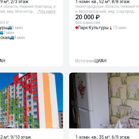
29 м², 2/3 этаж
1-комн. кв., 52 м², 8/8 этаж
 область, Нижний Новгород, р-
Нижегородская область, Нижний Но
ий, мкр. Мончегор…
📍
На карте
н Автозаводский, мкр. Соцгород,…
20 000 ₽
800 ₽
Без комиссии
туры
5 мин
Парк Культуры
13 мин
7 мин
ская
9 мин
АН
Источник
ЦИАН
32 м², 9/10 этаж
1-комн. кв., 35 м², 6/9 этаж