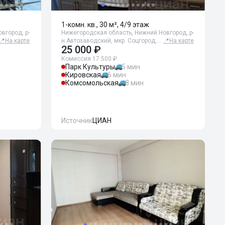
1-комн. кв., 30 м², 4/9 этаж
вгород, р-
Нижегородская область, Нижний Новгород, р-
📍
На карте
н Автозаводский, мкр. Соцгород,…
📍
На карте
25 000 ₽
Комиссия 17 500 ₽
Парк Культуры
5 мин
Кировская
6 мин
Комсомольская
8 мин
Источник
ЦИАН