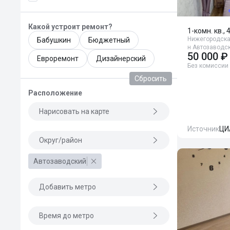
Какой устроит ремонт?
1-комн. кв., 
Нижегородская
Бабушкин
Бюджетный
н Автозаводск
50 000 ₽
Евроремонт
Дизайнерский
Без комиссии
Сбросить
Расположение
Нарисовать на карте
Источник
ЦИ
Округ/район
Автозаводский
Добавить метро
Время до метро