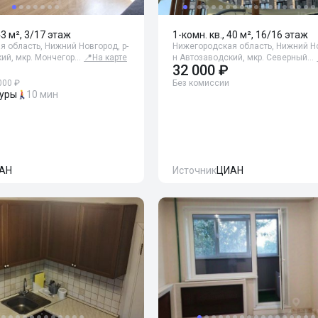
43 м², 3/17 этаж
1-комн. кв., 40 м², 16/16 этаж
 область, Нижний Новгород, р-
Нижегородская область, Нижний Но
ий, мкр. Мончегор…
📍
На карте
н Автозаводский, мкр. Северный…
32 000 ₽
000 ₽
Без комиссии
туры
10 мин
АН
Источник
ЦИАН