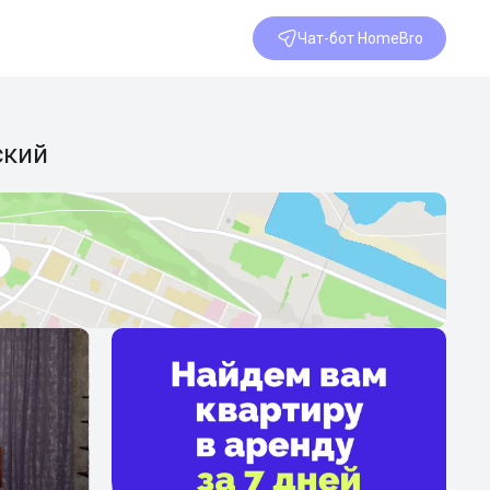
Чат-бот HomeBro
ский