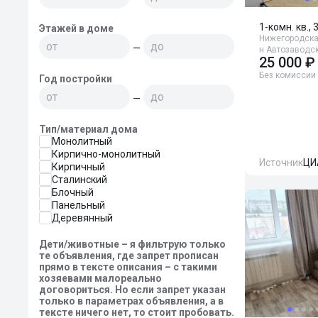
1-комн. кв., 
Этажей в доме
Нижегородская
—
н Автозаводск
25 000 ₽
Без комиссии
Год постройки
—
Тип/материал дома
Монолитный
Кирпично-монолитный
Источник
ЦИ
Кирпичный
Сталинский
Блочный
Панельный
Деревянный
Дети/животные – я фильтрую только
те объявления, где запрет прописан
прямо в тексте описания – с такими
хозяевами малореально
договориться. Но если запрет указан
только в параметрах объявления, а в
тексте ничего нет, то стоит пробовать.