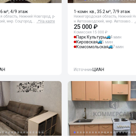
36 м², 4/9 этаж
1-комн. кв., 35.2 м², 7/9 этаж
 область, Нижний Новгород, р-
Нижегородская область, Нижний Но
ий, мкр. Соцгород,…
📍
На карте
н Автозаводский, мкр. Автозаво…
25 000 ₽
Комиссия 15 000 ₽
Парк Культуры
4 мин
Кировская
5 мин
Комсомольская
7 мин
АН
Источник
ЦИАН