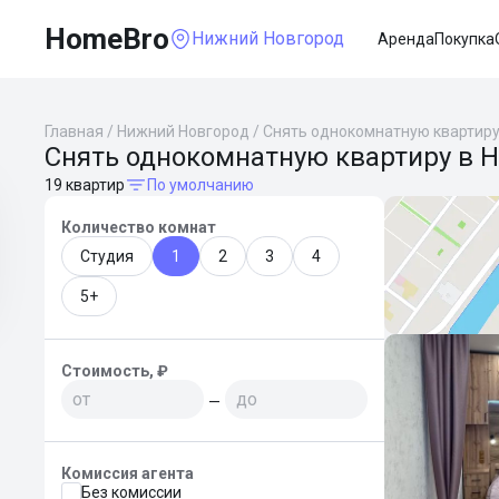
HomeBro
Нижний Новгород
Аренда
Покупка
Главная
/
Нижний Новгород
/
Снять однокомнатную квартир
Снять однокомнатную квартиру в 
19 квартир
По умолчанию
Количество комнат
Студия
1
2
3
4
5+
Стоимость, ₽
—
Комиссия агента
Без комиссии