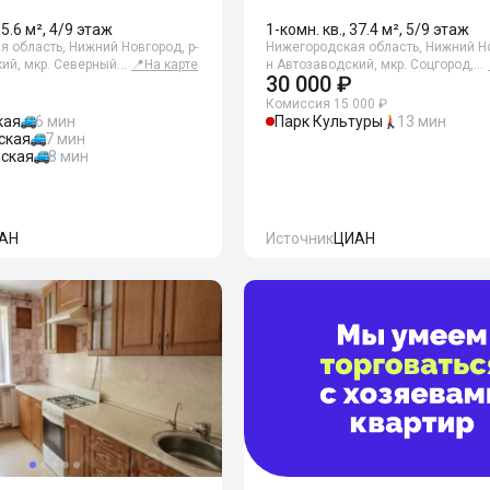
35.6 м², 4/9 этаж
1-комн. кв., 37.4 м², 5/9 этаж
 область, Нижний Новгород, р-
Нижегородская область, Нижний Но
кий, мкр. Северный…
📍
На карте
н Автозаводский, мкр. Соцгород,…
30 000 ₽
Комиссия 15 000 ₽
кая
6 мин
Парк Культуры
13 мин
ская
7 мин
ская
8 мин
АН
Источник
ЦИАН