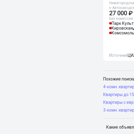
Нижегородская
н Автозаводск
27 000 ₽
Без комиссии
Парк Куль
Кировская
Комсомоль
Источник
ЦИ
Похожие поиск
4-комн. кварти
Квартиры до 1
Квартиры с ев
3-комн. кварти
Какие объявл