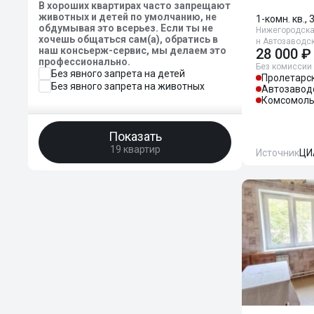
В хороших квартирах часто запрещают
животных и детей по умолчанию, не
1-комн. кв., 
обдумывая это всерьез. Если ты не
Нижегородская
хочешь общаться сам(а), обратись в
н Автозаводс
наш консьерж-сервис, мы делаем это
28 000 ₽
профессионально.
Без комиссии
Без явного запрета на детей
Пролетарс
Без явного запрета на животных
Автозавод
Комсомоль
Показать
19 квартир
Источник
ЦИ