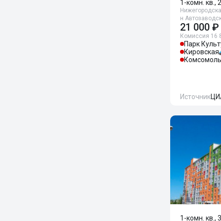
1-комн. кв., 
Нижегородская
н Автозаводск
21 000 ₽
Комиссия 16 
Парк Куль
Кировская
Комсомоль
Источник
ЦИ
1-комн. кв., 