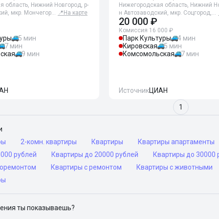
 область, Нижний Новгород, р-
Нижегородская область, Нижний Но
ий, мкр. Мончегор…
📍
На карте
н Автозаводский, мкр. Соцгород,…
20 000 ₽
Комиссия 16 000 ₽
туры
5 мин
Парк Культуры
4 мин
7 мин
Кировская
5 мин
ская
9 мин
Комсомольская
7 мин
АН
Источник
ЦИАН
1
и
ры
2-комн. квартиры
Квартиры
Квартиры апартаменты
5000 рублей
Квартиры до 20000 рублей
Квартиры до 30000 
роремонтом
Квартиры с ремонтом
Квартиры с животными
ры
ения ты показываешь?