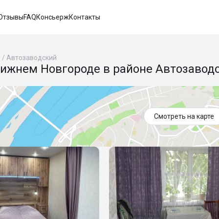
Отзывы
FAQ
Консьерж
Контакты
у
/
Автозаводский
Нижнем Новгороде в районе Автозавод
Смотреть на карте