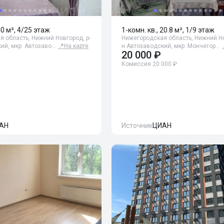
40 м², 4/25 этаж
1-комн. кв., 20.8 м², 1/9 этаж
 область, Нижний Новгород, р-
Нижегородская область, Нижний Но
ий, мкр. Автозаво…
📍
На карте
н Автозаводский, мкр. Мончегор…
20 000 ₽
Комиссия 20 000 ₽
АН
Источник
ЦИАН