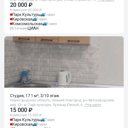
20 000 ₽
Комиссия 20 000 ₽
Парк Культуры
5 мин
Кировская
6 мин
Комсомольская
8 мин
Источник
ЦИАН
Студия, 17.1 м², 3/10 этаж
Нижегородская область, Нижний Новгород, р-н Автозаводский,
мкр. Юг, м. Парк культуры, бульвар Южный, 6
📍
На карте
15 000 ₽
Комиссия 15 000 ₽
Парк Культуры
7 мин
Кировская
8 мин