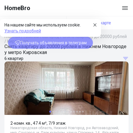
HomeBro
Фильтры
На карте
На нашем сайте мы используем cookie.
Узнать подробней
Главная
/
Нижний Новгород
/
Снять квартиру до 20000 рублей
/
Кировская
Получать объявления в телеграм
Снять квартиру до 20000 рублей в Нижнем Новгороде
у метро Кировская
6 квартир
2-комн. кв., 47.4 м², 7/9 этаж
Нижегородская область, Нижний Новгород, р-н Автозаводский,
мкр. Соцгород, м. Парк культуры, улица Строкина, 14
📍
На карте