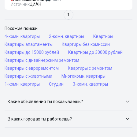
Источник
ЦИАН
1
Похожие поиски
4-комн. квартиры
2-комн. квартиры
Квартиры
Квартиры апартаменты
Квартиры без комиссии
Квартиры до 15000 рублей
Квартиры до 30000 рублей
Квартиры с дизайнерским ремонтом
Квартиры с евроремонтом
Квартиры с ремонтом
Квартиры с животными
Многокомн. квартиры
1-комн. квартиры
Студии
3-комн. квартиры
Какие объявления ты показываешь?
Я отслеживаю объявления на популярных сайтах
объявлений: ЦИАН, Домклик, Яндекс.Недвижимость,
В каких городах ты работаешь?
Авито, Самолет.Плюс.
Поиск жилья доступен в следующих городах: Москва,
Санкт-Петербург, Архангельск, Сочи, Волгоград,