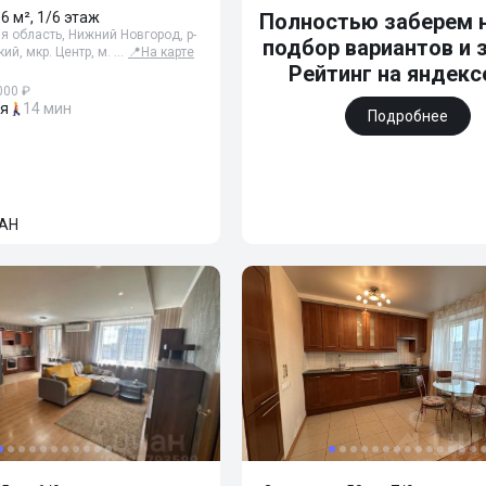
36 м², 1/6 этаж
Полностью заберем н
 область, Нижний Новгород, р-
подбор вариантов и 
ий, мкр. Центр, м. …
📍
На карте
Рейтинг на яндексе
000 ₽
ая
14 мин
Подробнее
АН