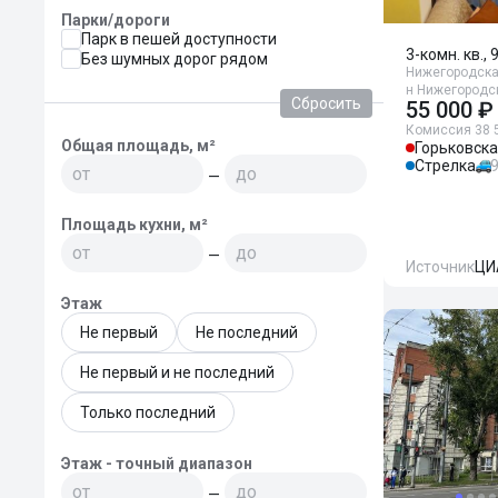
Парки/дороги
Парк в пешей доступности
3-комн. кв., 
Без шумных дорог рядом
Нижегородская
н Нижегородск
Сбросить
55 000 ₽
Комиссия 38 
Общая площадь, м²
Горьковск
Стрелка
—
Площадь кухни, м²
—
Источник
ЦИ
Этаж
Не первый
Не последний
Не первый и не последний
Только последний
Этаж - точный диапазон
—