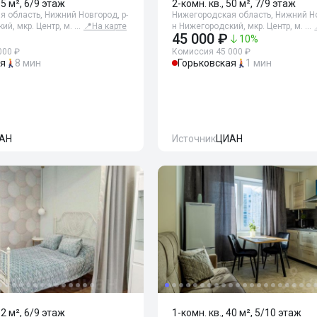
65 м², 6/9 этаж
2-комн. кв., 50 м², 7/9 этаж
 область, Нижний Новгород, р-
Нижегородская область, Нижний Но
ий, мкр. Центр, м. …
📍
На карте
н Нижегородский, мкр. Центр, м. …
45 000 ₽
10
%
000 ₽
Комиссия 45 000 ₽
ая
8 мин
Горьковская
1 мин
АН
Источник
ЦИАН
52 м², 6/9 этаж
1-комн. кв., 40 м², 5/10 этаж