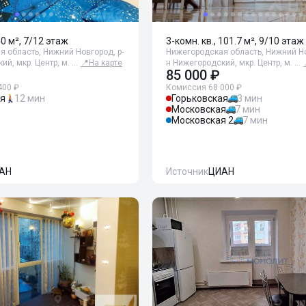
40 м², 7/12 этаж
3-комн. кв., 101.7 м², 9/10 этаж
 область, Нижний Новгород, р-
Нижегородская область, Нижний Но
ий, мкр. Центр, м. …
📍
На карте
н Нижегородский, мкр. Центр, м. …
85 000 ₽
400 ₽
Комиссия 68 000 ₽
ая
12 мин
Горьковская
3 мин
Московская
7 мин
Московская 2
7 мин
АН
Источник
ЦИАН