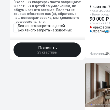
В хороших квартирах часто запрещают
животных и детей по умолчанию, не
3-комн. кв., 
обдумывая это всерьез. Если ты не
Нижегородская
хочешь общаться сам(а), обратись в
н Нижегородск
наш консьерж-сервис, мы делаем это
90 000 ₽
профессионально.
Комиссия 90 
Без явного запрета на детей
Горьковск
Без явного запрета на животных
Стрелка
Показать
23 квартиры
Источник
ЦИ