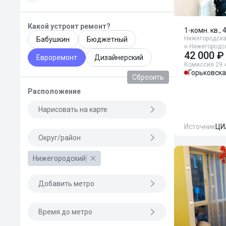
Какой устроит ремонт?
1-комн. кв., 
Нижегородская
Бабушкин
Бюджетный
н Нижегородск
42 000 ₽
Евроремонт
Дизайнерский
Комиссия 29 
Горьковск
Сбросить
Расположение
Нарисовать на карте
Источник
ЦИ
Округ/район
Нижегородский
Добавить метро
Время до метро