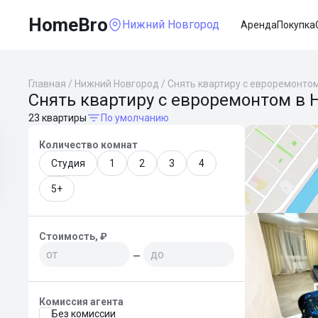
HomeBro
Нижний Новгород
Аренда
Покупка
Главная
/
Нижний Новгород
/
Снять квартиру с евроремонто
Снять квартиру с евроремонтом в
23 квартиры
По умолчанию
Количество комнат
Студия
1
2
3
4
5+
Стоимость, ₽
—
Комиссия агента
Без комиссии