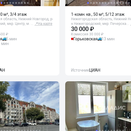
90 м², 3/4 этаж
1-комн. кв., 50 м², 5/12 этаж
 область, Нижний Новгород, р-
Нижегородская область, Нижний Но
ий, мкр. Центр, м. …
📍
На карте
н Нижегородский, мкр. Печерска…
30 000 ₽
500 ₽
Комиссия 30 000 ₽
ая
5 мин
Горьковская
13 мин
9 мин
АН
Источник
ЦИАН