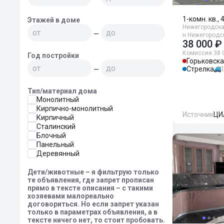
1-комн. кв., 
Этажей в доме
Нижегородская
—
н Нижегородск
38 000 ₽
Комиссия 38 
Год постройки
Горьковск
Стрелка
—
Тип/материал дома
Монолитный
Кирпично-монолитный
Источник
ЦИ
Кирпичный
Сталинский
Блочный
Панельный
Деревянный
Дети/животные – я фильтрую только
те объявления, где запрет прописан
прямо в тексте описания – с такими
хозяевами малореально
договориться. Но если запрет указан
только в параметрах объявления, а в
тексте ничего нет, то стоит пробовать.