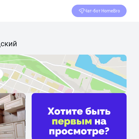
Чат-бот HomeBro
дский