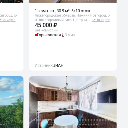
1-комн. кв., 30.9 м², 6/10 этаж
вгород, р-
Нижегородская область, Нижний Новгород, р-

На карте
н Нижегородский, мкр. Центр, м. …
📍
На карте
45 000 ₽
Без комиссии
Горьковская
3 мин
Источник
ЦИАН