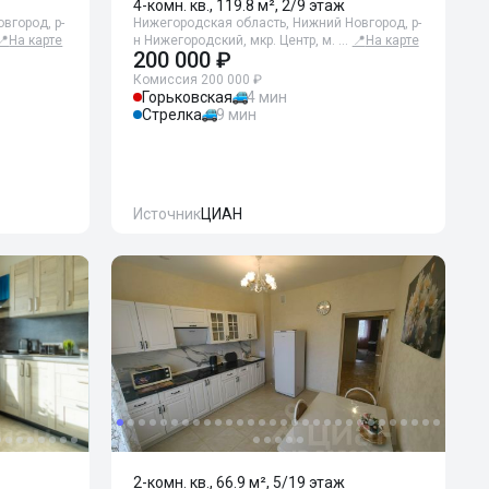
4-комн. кв., 119.8 м², 2/9 этаж
вгород, р-
Нижегородская область, Нижний Новгород, р-
📍
На карте
н Нижегородский, мкр. Центр, м. …
📍
На карте
200 000 ₽
Комиссия 200 000 ₽
Горьковская
4 мин
Стрелка
9 мин
Источник
ЦИАН
2-комн. кв., 66.9 м², 5/19 этаж