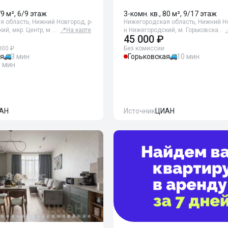
79 м², 6/9 этаж
3-комн. кв., 80 м², 9/17 этаж
 область, Нижний Новгород, р-
Нижегородская область, Нижний Но
ий, мкр. Центр, м. …
📍
На карте
н Нижегородский, м. Горьковска…
45 000 ₽
000 ₽
Без комиссии
ая
3 мин
Горьковская
10 мин
9 мин
АН
Источник
ЦИАН