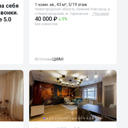
а себя
1-комн. кв., 43 м², 3/19 этаж
Нижегородская область, Нижний Новгород, р-
звонки.
н Нижегородский, м. Горьковска…
📍
На карте
40 000 ₽
 5.0
5
%
Без комиссии
Источник
ЦИАН