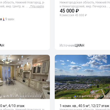
 область, Нижний Новгород, р-
Нижегородская область, Нижний Но
ий, мкр. Центр, м. …
📍
На карте
н Нижегородский, мкр. Печерска…
45 000 ₽
Комиссия 45 000 ₽
ая
9 мин
АН
Источник
ЦИАН
90 м², 4/10 этаж
1-комн. кв., 40.5 м², 12/27 этаж
 область, Нижний Новгород, р-
Нижегородская область, Нижний Но