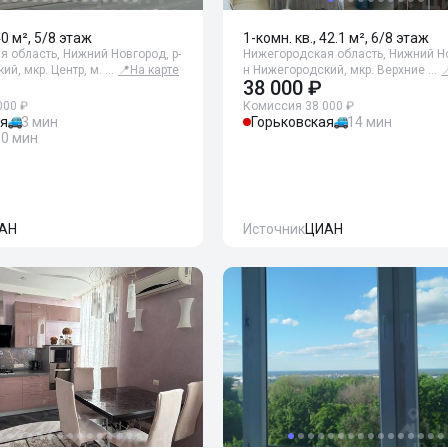
40 м², 5/8 этаж
1-комн. кв., 42.1 м², 6/8 этаж
 область, Нижний Новгород, р-
Нижегородская область, Нижний Но
ий, мкр. Центр, м. …
📍
На карте
н Нижегородский, мкр. Верхние …

38 000 ₽
000 ₽
Комиссия 38 000 ₽
ая
3 мин
Горьковская
14 мин
10 мин
АН
Источник
ЦИАН