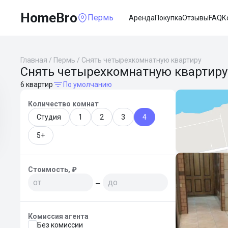
HomeBro
Пермь
Аренда
Покупка
Отзывы
FAQ
К
Главная
/
Пермь
/
Снять четырехкомнатную квартиру
Снять четырехкомнатную квартиру
6 квартир
По умолчанию
Количество комнат
Студия
1
2
3
4
5+
Стоимость, ₽
—
Комиссия агента
Без комиссии