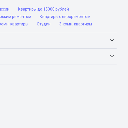
иссии
Квартиры до 15000 рублей
ерским ремонтом
Квартиры с евроремонтом
комн. квартиры
Студии
3-комн. квартиры
Яндекс.Недвижимость, Авито, Самолет.Плюс.
ьск, Сочи, Волгоград, Воронеж, Екатеринбург, Казань,
а-Дону, Самара, Уфа и Челябинск.