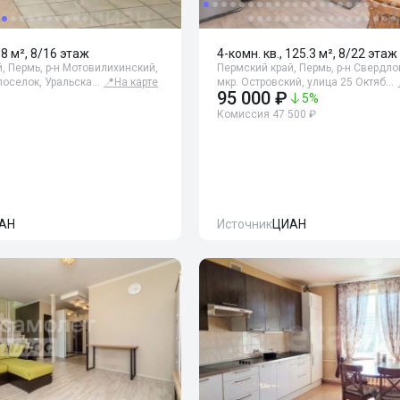
88 м², 8/16 этаж
4-комн. кв., 125.3 м², 8/22 этаж
, Пермь, р-н Мотовилихинский,
Пермский край, Пермь, р-н Свердло
поселок, Уральска…
📍
На карте
мкр. Островский, улица 25 Октяб…
95 000 ₽
5
%
Комиссия 47 500 ₽
АН
Источник
ЦИАН