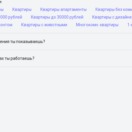
и
ры
Квартиры
Квартиры апартаменты
Квартиры без ком
0000 рублей
Квартиры до 30000 рублей
Квартиры с дизайн
монтом
Квартиры с животными
Многокомн. квартиры
1-
ения ты показываешь?
ю объявления на популярных сайтах объявлений: ЦИАН, Домклик, 
дах ты работаешь?
 доступен в следующих городах: Москва, Санкт-Петербург, Архангел
Красноярск, Нижний Новгород, Новосибирск, Омск, Пермь, Ростов-н