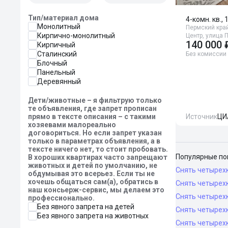
Тип/материал дома
4-комн. кв., 
Монолитный
Пермский край
Кирпично-монолитный
Центр, улица 
140 000 
Кирпичный
Сталинский
Без комиссии
Блочный
Панельный
Деревянный
Дети/животные – я фильтрую только
те объявления, где запрет прописан
прямо в тексте описания – с такими
Источник
ЦИ
хозяевами малореально
договориться. Но если запрет указан
только в параметрах объявления, а в
тексте ничего нет, то стоит пробовать.
Популярные по
В хороших квартирах часто запрещают
животных и детей по умолчанию, не
Снять четырех
обдумывая это всерьез. Если ты не
хочешь общаться сам(а), обратись в
Снять четырех
наш консьерж-сервис, мы делаем это
Снять четырех
профессионально.
Без явного запрета на детей
Снять четырех
Без явного запрета на животных
Снять четырех