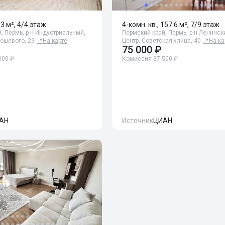
83 м², 4/4 этаж
4-комн. кв., 157.6 м², 7/9 этаж
, Пермь, р-н Индустриальный,
Пермский край, Пермь, р-н Ленински
ошевого, 29
📍
На карте
Центр, Советская улица, 40
📍
На ка
75 000 ₽
000 ₽
Комиссия 37 500 ₽
АН
Источник
ЦИАН