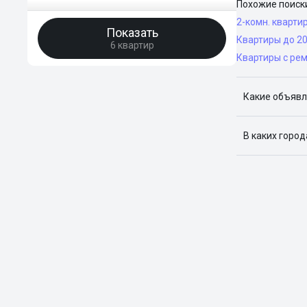
Похожие поиск
2-комн. кварти
Показать
Квартиры до 2
6 квартир
Квартиры с ре
Какие объявл
Я отслежива
В каких горо
Поиск жилья
Краснодар, 