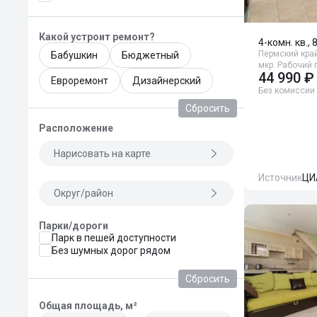
Какой устроит ремонт?
4-комн. кв., 
Пермский край
Бабушкин
Бюджетный
мкр. Рабочий 
44 990 ₽
Евроремонт
Дизайнерский
Без комиссии
Сбросить
Расположение
Нарисовать на карте
Источник
ЦИ
Округ/район
Парки/дороги
Парк в пешей доступности
Без шумных дорог рядом
Сбросить
Общая площадь, м²