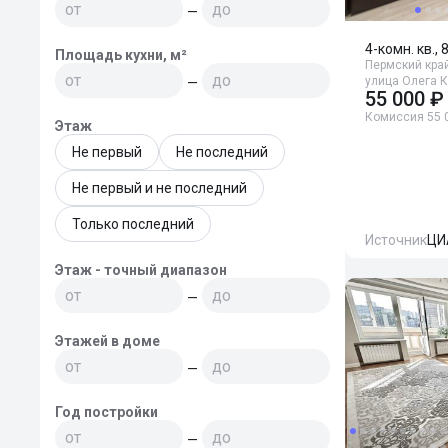
—
4-комн. кв., 
Площадь кухни, м²
Пермский край
улица Олега К
—
55 000 ₽
Комиссия 55 
Этаж
Не первый
Не последний
Не первый и не последний
Только последний
Источник
ЦИ
Этаж - точный диапазон
—
Этажей в доме
—
Год постройки
—