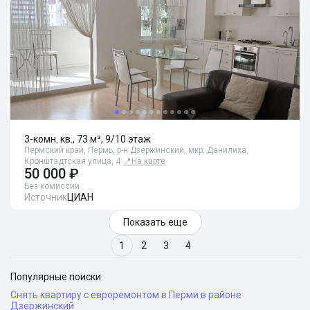
3-комн. кв., 73 м², 9/10 этаж
Пермский край, Пермь, р-н Дзержинский, мкр. Данилиха,
Кронштадтская улица, 4
📍
На карте
50 000 ₽
Без комиссии
Источник
ЦИАН
Показать еще
1
2
3
4
Популярные поиски
Снять квартиру с евроремонтом в Перми в районе
Дзержинский