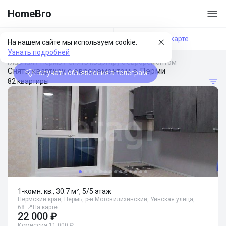
HomeBro
Фильтры
На карте
На нашем сайте мы используем cookie.
Узнать подробней
Главная
/
Пермь
/
Снять квартиру с евроремонтом
Снять квартиру с евроремонтом в Перми
Получать объявления в телеграм
82 квартиры
1-комн. кв., 30.7 м², 5/5 этаж
Пермский край, Пермь, р-н Мотовилихинский, Уинская улица,
68
📍
На карте
22 000 ₽
Комиссия 11 000 ₽