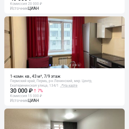
Комиссия 20 000 ₽
Источник
ЦИАН
1-комн. кв., 43 м², 7/9 этаж
Пермский край, Пермь, р-н Ленинский, мкр. Центр,
Екатерининская улица, 134/1
📍
На карте
30 000 ₽
7
%
Комиссия 15 000 ₽
Источник
ЦИАН