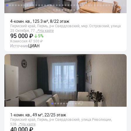
4-комн. кв., 125.3 м², 8/22 этаж
Пермский край, Пермь, р-н Свердловский, мкр. Островский, улица
25 Октября, 77
📍
На карте
95 000 ₽
5
%
Комиссия 47 500 ₽
Источник
ЦИАН
1-комн. кв., 49 м², 22/25 этаж
Пермский край, Пермь, р-н Свердловский, улица Революции,
52В
📍
На карте
40 000 ₽