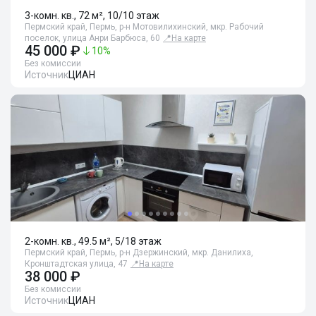
3-комн. кв., 72 м², 10/10 этаж
Пермский край, Пермь, р-н Мотовилихинский, мкр. Рабочий
поселок, улица Анри Барбюса, 60
📍
На карте
45 000 ₽
10
%
Без комиссии
Источник
ЦИАН
2-комн. кв., 49.5 м², 5/18 этаж
Пермский край, Пермь, р-н Дзержинский, мкр. Данилиха,
Кронштадтская улица, 47
📍
На карте
38 000 ₽
Без комиссии
Источник
ЦИАН