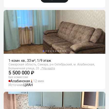
1-комн. кв., 33 м², 1/9 этаж
Самарская область, Самара, р-н Октябрьский, м. Алабинская,
Больничная улица, 20
📍
На карте
5 500 000 ₽
Без комиссии
Алабинская
12 мин
Источник
ЦИАН