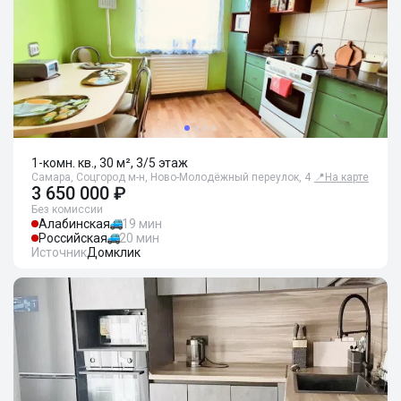
1-комн. кв., 30 м², 3/5 этаж
Самара, Соцгород м-н, Ново-Молодёжный переулок, 4
📍
На карте
3 650 000 ₽
Без комиссии
Алабинская
19 мин
Российская
20 мин
Источник
Домклик