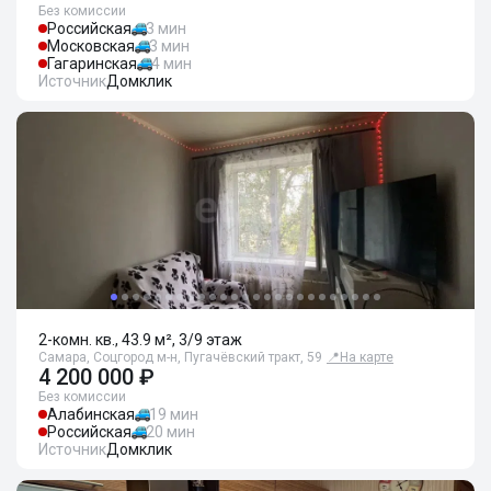
Без комиссии
Российская
3 мин
Московская
3 мин
Гагаринская
4 мин
Источник
Домклик
2-комн. кв., 43.9 м², 3/9 этаж
Самара, Соцгород м-н, Пугачёвский тракт, 59
📍
На карте
4 200 000 ₽
Без комиссии
Алабинская
19 мин
Российская
20 мин
Источник
Домклик