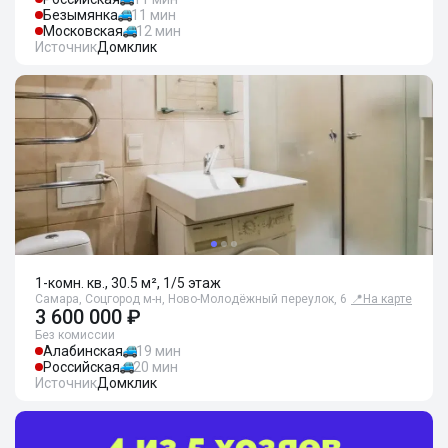
Безымянка
11 мин
Московская
12 мин
Источник
Домклик
1-комн. кв., 30.5 м², 1/5 этаж
Самара, Соцгород м-н, Ново-Молодёжный переулок, 6
📍
На карте
3 600 000 ₽
Без комиссии
Алабинская
19 мин
Российская
20 мин
Источник
Домклик