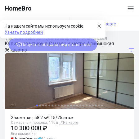
HomeBro
Фильтры
На карте
На нашем сайте мы используем cookie.
Узнать подробней
Главная
/
Самара
/
Купить квартиру
/
Алабинская
Купить квартиру в Самаре у метро Алабинская
Получать объявления в телеграм
96 квартир
2-комн. кв., 58.2 м², 15/25 этаж
Самара, 5-я просека, 110д
📍
На карте
10 300 000 ₽
Без комиссии
Российская
11 мин