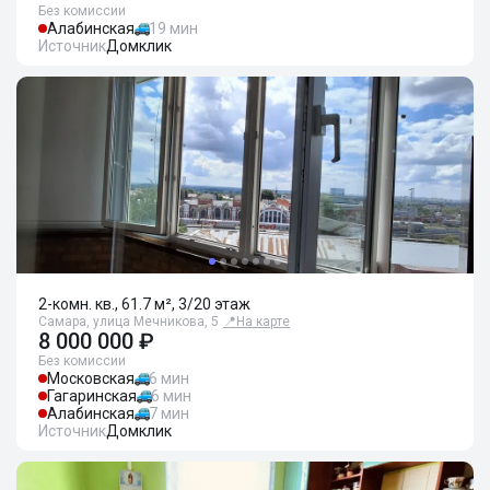
Без комиссии
Алабинская
19 мин
Источник
Домклик
2-комн. кв., 61.7 м², 3/20 этаж
Самара, улица Мечникова, 5
📍
На карте
8 000 000 ₽
Без комиссии
Московская
6 мин
Гагаринская
6 мин
Алабинская
7 мин
Источник
Домклик