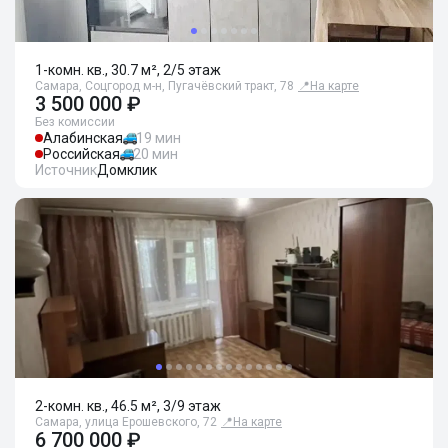
1-комн. кв., 30.7 м², 2/5 этаж
Самара, Соцгород м-н, Пугачёвский тракт, 78
📍
На карте
3 500 000 ₽
Без комиссии
Алабинская
19 мин
Российская
20 мин
Источник
Домклик
2-комн. кв., 46.5 м², 3/9 этаж
Самара, улица Ерошевского, 72
📍
На карте
6 700 000 ₽