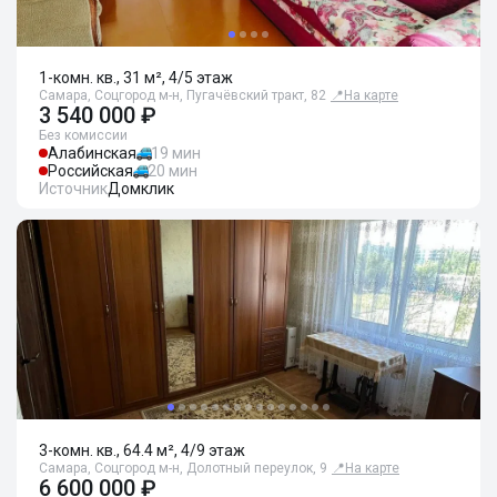
1-комн. кв., 31 м², 4/5 этаж
Самара, Соцгород м-н, Пугачёвский тракт, 82
📍
На карте
3 540 000 ₽
Без комиссии
Алабинская
19 мин
Российская
20 мин
Источник
Домклик
3-комн. кв., 64.4 м², 4/9 этаж
Самара, Соцгород м-н, Долотный переулок, 9
📍
На карте
6 600 000 ₽