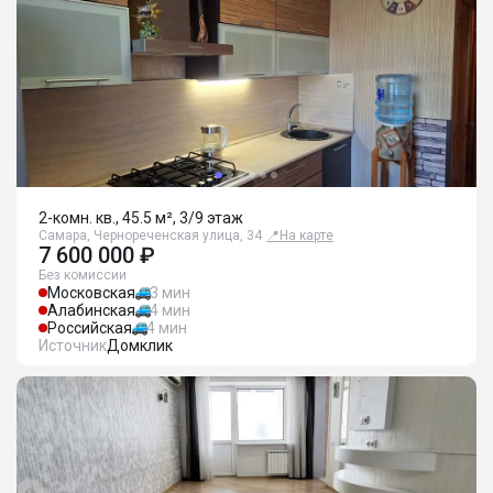
2-комн. кв., 45.5 м², 3/9 этаж
Самара, Чернореченская улица, 34
📍
На карте
7 600 000 ₽
Без комиссии
Московская
3 мин
Алабинская
4 мин
Российская
4 мин
Источник
Домклик