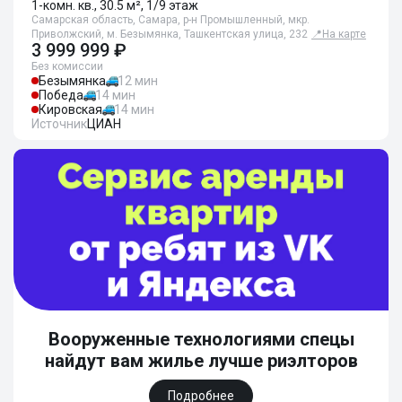
1-комн. кв., 30.5 м², 1/9 этаж
Самарская область, Самара, р-н Промышленный, мкр.
Приволжский, м. Безымянка, Ташкентская улица, 232
📍
На карте
3 999 999 ₽
Без комиссии
Безымянка
12 мин
Победа
14 мин
Кировская
14 мин
Источник
ЦИАН
Вооруженные технологиями спецы
найдут вам жилье лучше риэлторов
Подробнее