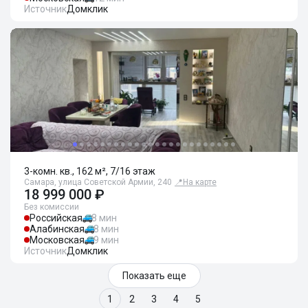
Источник
Домклик
3-комн. кв., 162 м², 7/16 этаж
Самара, улица Советской Армии, 240
📍
На карте
18 999 000 ₽
Без комиссии
Российская
8 мин
Алабинская
8 мин
Московская
9 мин
Источник
Домклик
Показать еще
1
2
3
4
5