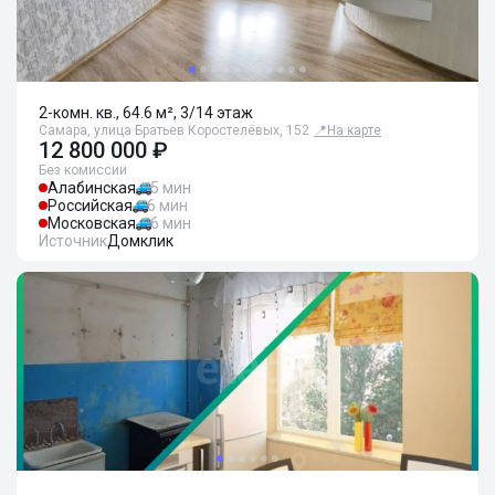
2-комн. кв., 64.6 м², 3/14 этаж
Самара, улица Братьев Коростелёвых, 152
📍
На карте
12 800 000 ₽
Без комиссии
Алабинская
5 мин
Российская
6 мин
Московская
6 мин
Источник
Домклик