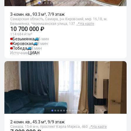
3-комн. кв., 93.3 м², 7/9 этаж
Самарская область, Самара, р-н Кировский, мкр. 16,18, м.
Безымянка, Черемшанская улица, 137
📍
На карте
10 700 000 ₽
114 684 ₽/м²
Безымянка
6 мин
Кировская
8 мин
Победа
8 мин
Источник
ЦИАН
2-комн. кв., 45.3 м², 9/9 этаж
Самара, 15-й м-н, проспект Карла Маркса, 460
📍
На карте