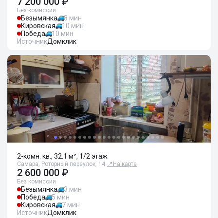
7 200 000 ₽
Без комиссии
Безымянка
8 мин
Кировская
10 мин
Победа
10 мин
Источник
Домклик
2-комн. кв., 32.1 м², 1/2 этаж
Самара, Роторный переулок, 14
📍
На карте
2 600 000 ₽
Без комиссии
Безымянка
3 мин
Победа
5 мин
Кировская
7 мин
Источник
Домклик