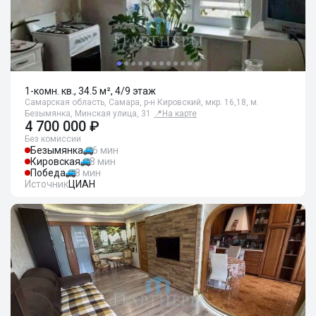
1-комн. кв., 34.5 м², 4/9 этаж
Самарская область, Самара, р-н Кировский, мкр. 16,18, м.
Безымянка, Минская улица, 31
📍
На карте
4 700 000 ₽
Без комиссии
Безымянка
6 мин
Кировская
8 мин
Победа
8 мин
Источник
ЦИАН