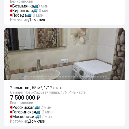
Без комиссии
Безымянка
9 мин
Кировская
10 мин
Победа
10 мин
Источник
Домклик
2-комн. кв., 58 м², 1/12 этаж
Самара, Ново-Садовая улица, 176
📍
На карте
7 500 000 ₽
Без комиссии
Российская
12 мин
Гагаринская
12 мин
Московская
12 мин
Источник
Домклик