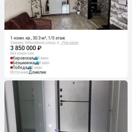
1-комн. кв., 30.3 м², 1/5 этаж
Самара, Юбилейная улица, 6
📍
На карте
3 850 000 ₽
Без комиссии
Кировская
4 мин
Безымянка
4 мин
Победа
5 мин
Источник
Домклик