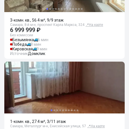
3-комн. кв., 56.4 м², 9/9 этаж
Самара, 8-й м-н, проспект Карла Маркса, 324
📍
На карте
6 999 999 ₽
Без комиссии
Безымянка
6 мин
Победа
8 мин
Кировская
9 мин
Источник
Домклик
1-комн. кв., 27.4 м², 3/11 этаж
Самара, Металлург м-н, Енисейская улица, 57
📍
На карте