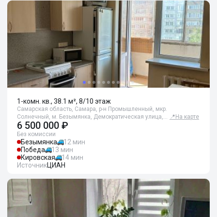
1-комн. кв., 38.1 м², 8/10 этаж
Самарская область, Самара, р-н Промышленный, мкр.
Солнечный, м. Безымянка, Демократическая улица,…
📍
На карте
6 500 000 ₽
Без комиссии
Безымянка
12 мин
Победа
13 мин
Кировская
14 мин
Источник
ЦИАН