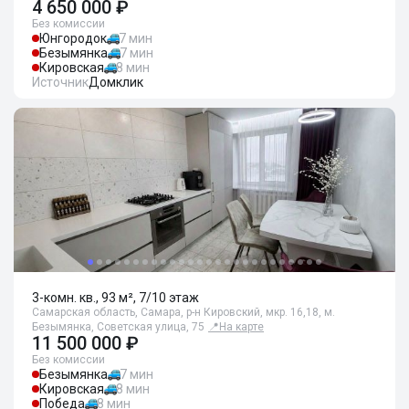
4 650 000 ₽
Без комиссии
Юнгородок
7 мин
Безымянка
7 мин
Кировская
8 мин
Источник
Домклик
3-комн. кв., 93 м², 7/10 этаж
Самарская область, Самара, р-н Кировский, мкр. 16,18, м.
Безымянка, Советская улица, 75
📍
На карте
11 500 000 ₽
Без комиссии
Безымянка
7 мин
Кировская
8 мин
Победа
8 мин