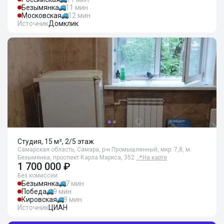
Безымянка
11 мин
Московская
12 мин
Источник
Домклик
Студия, 15 м², 2/5 этаж
Самарская область, Самара, р-н Промышленный, мкр. 7,8, м.
Безымянка, проспект Карла Маркса, 352
📍
На карте
1 700 000 ₽
Без комиссии
Безымянка
7 мин
Победа
9 мин
Кировская
9 мин
Источник
ЦИАН