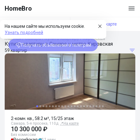
HomeBro
Фильтры
На карте
На нашем сайте мы используем cookie.
Узнать подробней
Главная
/
Самара
/
Купить квартиру
/
Кировская
Купить квартиру в Самаре у метро Кировская
Получать объявления в телеграм
59 квартир
2-комн. кв., 58.2 м², 15/25 этаж
Самара, 5-я просека, 110д
📍
На карте
10 300 000 ₽
Без комиссии
Российская
11 мин