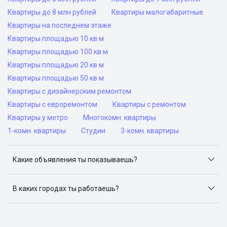
Квартиры до 8 млн рублей
Квартиры малогабаритные
Квартиры на последнем этаже
Квартиры площадью 10 кв м
Квартиры площадью 100 кв м
Квартиры площадью 20 кв м
Квартиры площадью 50 кв м
Квартиры с дизайнерским ремонтом
Квартиры с евроремонтом
Квартиры с ремонтом
Квартиры у метро
Многокомн. квартиры
1-комн. квартиры
Студии
3-комн. квартиры
Какие объявления ты показываешь?
Я отслеживаю объявления на популярных сайтах
объявлений: ЦИАН, Домклик, Яндекс.Недвижимость,
В каких городах ты работаешь?
Авито, Самолет.Плюс.
Поиск жилья доступен в следующих городах: Москва,
Санкт-Петербург, Архангельск, Сочи, Волгоград,
Воронеж, Екатеринбург, Казань, Краснодар, Красноярск,