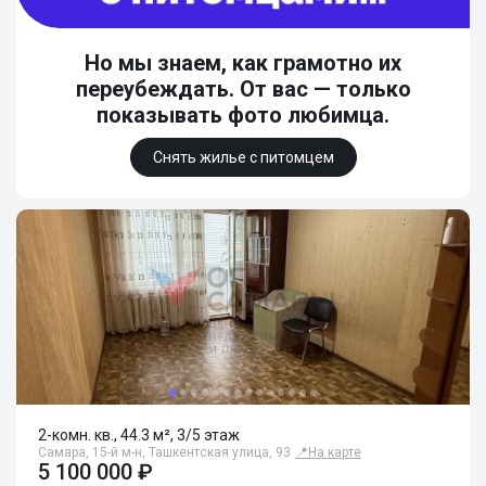
Но мы знаем, как грамотно их
переубеждать. От вас — только
показывать фото любимца.
Снять жилье с питомцем
2-комн. кв., 44.3 м², 3/5 этаж
Самара, 15-й м-н, Ташкентская улица, 93
📍
На карте
5 100 000 ₽