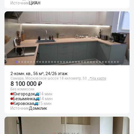
Источник
ЦИАН
2-комн. кв., 56 м², 24/26 этаж
Самара, Московское шоссе 18 километр, 53
📍
На карте
8 100 000 ₽
Без комиссии
Юнгородок
14 мин
Безымянка
14 мин
Кировская
15 мин
Источник
Домклик