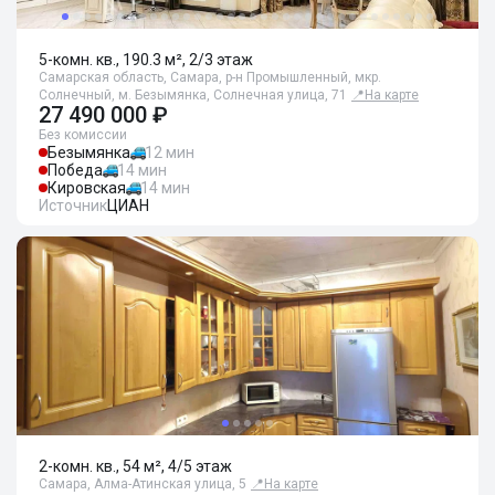
5-комн. кв., 190.3 м², 2/3 этаж
Самарская область, Самара, р-н Промышленный, мкр.
Солнечный, м. Безымянка, Солнечная улица, 71
📍
На карте
27 490 000 ₽
Без комиссии
Безымянка
12 мин
Победа
14 мин
Кировская
14 мин
Источник
ЦИАН
2-комн. кв., 54 м², 4/5 этаж
Самара, Алма-Атинская улица, 5
📍
На карте