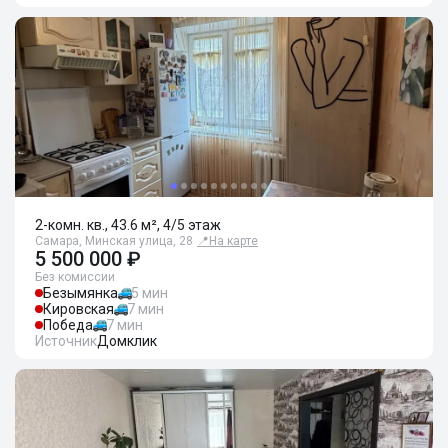
2-комн. кв., 43.6 м², 4/5 этаж
Самара, Минская улица, 28
📍
На карте
5 500 000 ₽
Без комиссии
Безымянка
5 мин
Кировская
7 мин
Победа
7 мин
Источник
Домклик