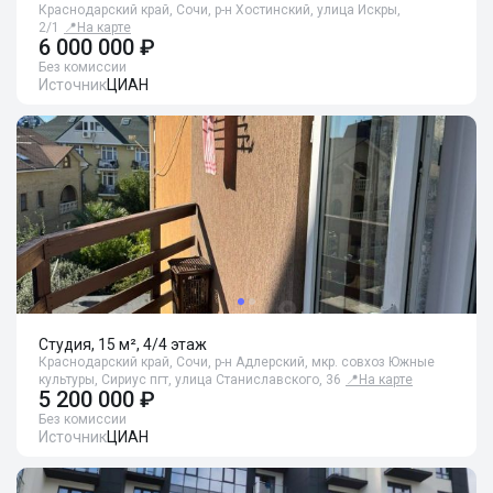
Краснодарский край, Сочи, р-н Хостинский, улица Искры,
2/1
📍
На карте
6 000 000 ₽
Без комиссии
Источник
ЦИАН
Студия, 15 м², 4/4 этаж
Краснодарский край, Сочи, р-н Адлерский, мкр. совхоз Южные
культуры, Сириус пгт, улица Станиславского, 36
📍
На карте
5 200 000 ₽
Без комиссии
Источник
ЦИАН