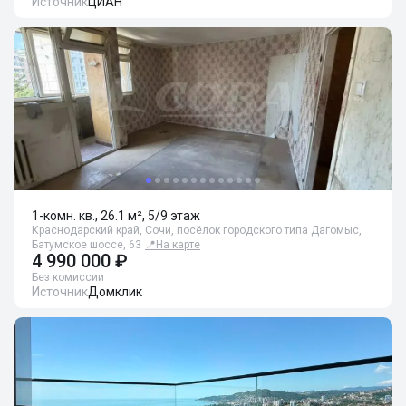
Источник
ЦИАН
1-комн. кв., 26.1 м², 5/9 этаж
Краснодарский край, Сочи, посёлок городского типа Дагомыс,
Батумское шоссе, 63
📍
На карте
4 990 000 ₽
Без комиссии
Источник
Домклик