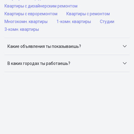
Квартиры с дизайнерским ремонтом
Квартиры с евроремонтом
Квартиры с ремонтом
Многокомн. квартиры
1-комн. квартиры
Студии
3-комн. квартиры
Какие объявления ты показываешь?
Я отслеживаю объявления на популярных сайтах
объявлений: ЦИАН, Домклик, Яндекс.Недвижимость,
В каких городах ты работаешь?
Авито, Самолет.Плюс.
Поиск жилья доступен в следующих городах: Москва,
Санкт-Петербург, Архангельск, Сочи, Волгоград,
Воронеж, Екатеринбург, Казань, Краснодар, Красноярск,
Нижний Новгород, Новосибирск, Омск, Пермь, Ростов-
на-Дону, Самара, Уфа и Челябинск.