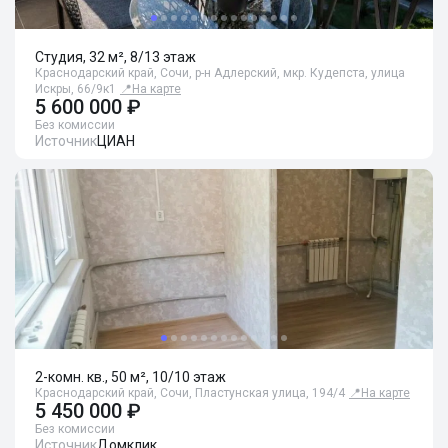
Студия, 32 м², 8/13 этаж
Краснодарский край, Сочи, р-н Адлерский, мкр. Кудепста, улица
Искры, 66/9к1
📍
На карте
5 600 000 ₽
Без комиссии
Источник
ЦИАН
2-комн. кв., 50 м², 10/10 этаж
Краснодарский край, Сочи, Пластунская улица, 194/4
📍
На карте
5 450 000 ₽
Без комиссии
Источник
Домклик