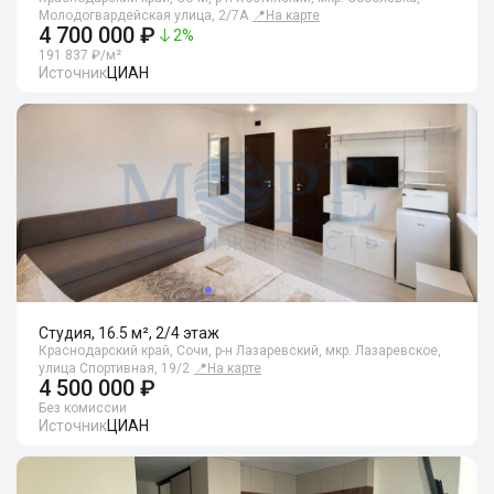
Молодогвардейская улица, 2/7А
📍
На карте
4 700 000 ₽
2
%
191 837 ₽/м²
Источник
ЦИАН
Студия, 16.5 м², 2/4 этаж
Краснодарский край, Сочи, р-н Лазаревский, мкр. Лазаревское,
улица Спортивная, 19/2
📍
На карте
4 500 000 ₽
Без комиссии
Источник
ЦИАН