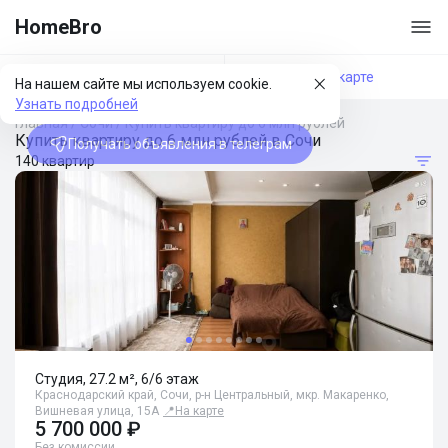
HomeBro
Фильтры
На карте
На нашем сайте мы используем cookie.
Узнать подробней
Главная
/
Сочи
/
Купить квартиру до 6 млн рублей
Купить квартиру до 6 млн рублей в Сочи
Получать объявления в телеграм
140 квартир
Студия, 27.2 м², 6/6 этаж
Краснодарский край, Сочи, р-н Центральный, мкр. Макаренко,
Вишневая улица, 15А
📍
На карте
5 700 000 ₽
Без комиссии