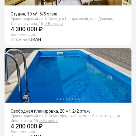
Студия, 19 м², 5/5 этаж
Краснодарский край, Сочи, р-н Центральный, мкр. Донская,
Донская улица, 15
📍
На карте
4 300 000 ₽
Без комиссии
Источник
ЦИАН
Свободная планировка, 20 м², 2/2 этаж
Краснодарский край, Сочи городской округ, с. Высокое, улица
Ивановская, 90
📍
На карте
4 200 000 ₽
Без комиссии