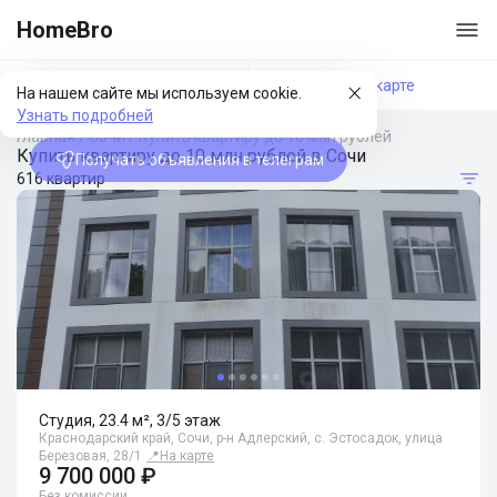
HomeBro
Фильтры
На карте
На нашем сайте мы используем cookie.
Узнать подробней
Главная
/
Сочи
/
Купить квартиру до 10 млн рублей
Купить квартиру до 10 млн рублей в Сочи
Получать объявления в телеграм
616 квартир
Студия, 23.4 м², 3/5 этаж
Краснодарский край, Сочи, р-н Адлерский, с. Эстосадок, улица
Березовая, 28/1
📍
На карте
9 700 000 ₽
Без комиссии