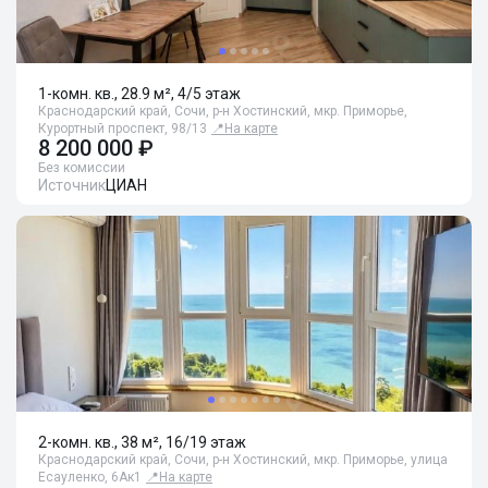
1-комн. кв., 28.9 м², 4/5 этаж
Краснодарский край, Сочи, р-н Хостинский, мкр. Приморье,
Курортный проспект, 98/13
📍
На карте
8 200 000 ₽
Без комиссии
Источник
ЦИАН
2-комн. кв., 38 м², 16/19 этаж
Краснодарский край, Сочи, р-н Хостинский, мкр. Приморье, улица
Есауленко, 6Ак1
📍
На карте