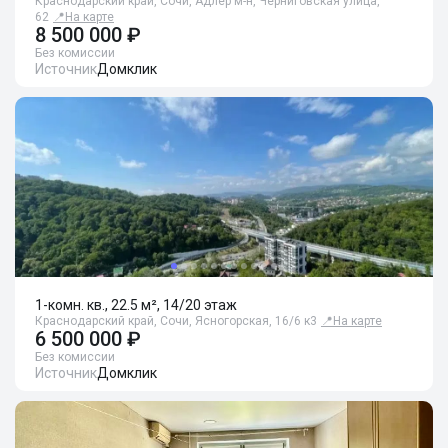
Краснодарский край, Сочи, Адлер м-н, Черниговская улица,
62
📍
На карте
8 500 000 ₽
Без комиссии
Источник
Домклик
1-комн. кв., 22.5 м², 14/20 этаж
Краснодарский край, Сочи, Ясногорская, 16/6 к3
📍
На карте
6 500 000 ₽
Без комиссии
Источник
Домклик