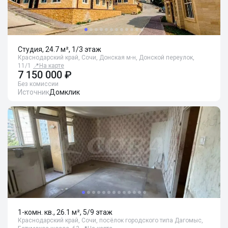
Студия, 24.7 м², 1/3 этаж
Краснодарский край, Сочи, Донская м-н, Донской переулок,
11/1
📍
На карте
7 150 000 ₽
Без комиссии
Источник
Домклик
1-комн. кв., 26.1 м², 5/9 этаж
Краснодарский край, Сочи, посёлок городского типа Дагомыс,