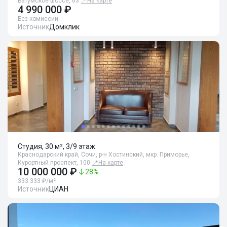
Батумское шоссе, 63
📍
На карте
4 990 000 ₽
Без комиссии
Источник
Домклик
Студия, 30 м², 3/9 этаж
Краснодарский край, Сочи, р-н Хостинский, мкр. Приморье,
Курортный проспект, 100
📍
На карте
10 000 000 ₽
28
%
333 333 ₽/м²
Источник
ЦИАН