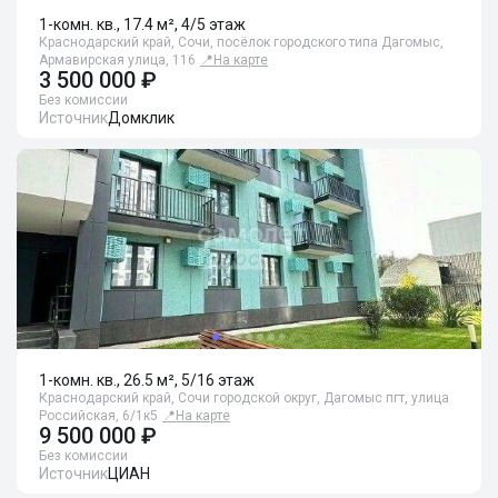
1-комн. кв., 17.4 м², 4/5 этаж
Краснодарский край, Сочи, посёлок городского типа Дагомыс,
Армавирская улица, 116
📍
На карте
3 500 000 ₽
Без комиссии
Источник
Домклик
1-комн. кв., 26.5 м², 5/16 этаж
Краснодарский край, Сочи городской округ, Дагомыс пгт, улица
Российская, 6/1к5
📍
На карте
9 500 000 ₽
Без комиссии
Источник
ЦИАН