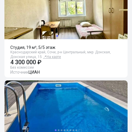
Студия, 19 м², 5/5 этаж
Краснодарский край, Сочи, р-н Центральный, мкр. Донская,
Донская улица, 15
📍
На карте
4 300 000 ₽
Без комиссии
Источник
ЦИАН