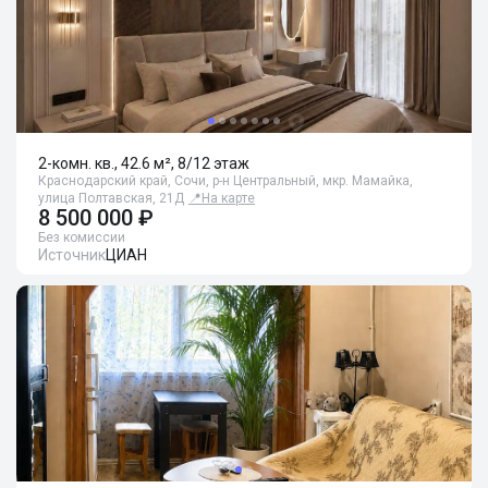
2-комн. кв., 42.6 м², 8/12 этаж
Краснодарский край, Сочи, р-н Центральный, мкр. Мамайка,
улица Полтавская, 21Д
📍
На карте
8 500 000 ₽
Без комиссии
Источник
ЦИАН