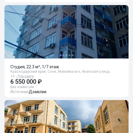
Студия, 22.3 м², 1/7 этаж
Краснодарский край, Сочи, Мамайка м-н, Анапская улица,
19
📍
На карте
6 550 000 ₽
Без комиссии
Источник
Домклик