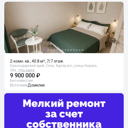
2-комн. кв., 40.8 м², 7/7 этаж
Краснодарский край, Сочи, Адлер м-н, улица Кирова,
28а
📍
На карте
9 900 000 ₽
Без комиссии
Источник
Домклик