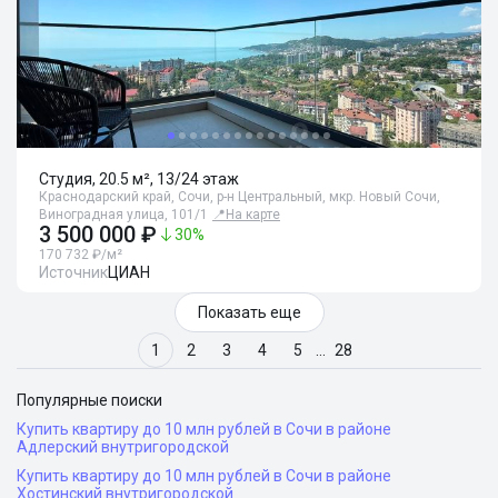
Студия, 20.5 м², 13/24 этаж
Краснодарский край, Сочи, р-н Центральный, мкр. Новый Сочи,
Виноградная улица, 101/1
📍
На карте
3 500 000 ₽
30
%
170 732 ₽/м²
Источник
ЦИАН
Показать еще
1
2
3
4
5
…
28
Популярные поиски
Купить квартиру до 10 млн рублей в Сочи в районе
Адлерский внутригородской
Купить квартиру до 10 млн рублей в Сочи в районе
Хостинский внутригородской