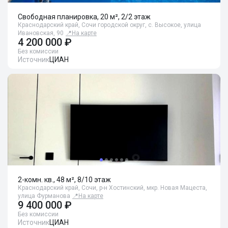
Свободная планировка, 20 м², 2/2 этаж
Краснодарский край, Сочи городской округ, с. Высокое, улица
Ивановская, 90
📍
На карте
4 200 000 ₽
Без комиссии
Источник
ЦИАН
2-комн. кв., 48 м², 8/10 этаж
Краснодарский край, Сочи, р-н Хостинский, мкр. Новая Мацеста,
улица Фурманова
📍
На карте
9 400 000 ₽
Без комиссии
Источник
ЦИАН