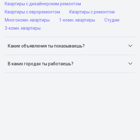
Квартиры с дизайнерским ремонтом
Квартиры с евроремонтом
Квартиры с ремонтом
Многокомн. квартиры
1-комн. квартиры
Студии
3-комн. квартиры
Какие объявления ты показываешь?
Я отслеживаю объявления на популярных сайтах
объявлений: ЦИАН, Домклик, Яндекс.Недвижимость,
В каких городах ты работаешь?
Авито, Самолет.Плюс.
Поиск жилья доступен в следующих городах: Москва,
Санкт-Петербург, Архангельск, Сочи, Волгоград,
Воронеж, Екатеринбург, Казань, Краснодар, Красноярск,
Нижний Новгород, Новосибирск, Омск, Пермь, Ростов-
на-Дону, Самара, Уфа и Челябинск.