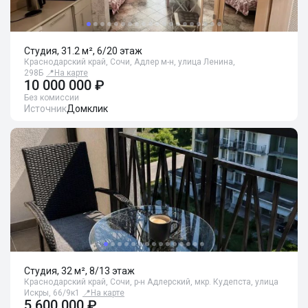
Студия, 31.2 м², 6/20 этаж
Краснодарский край, Сочи, Адлер м-н, улица Ленина,
298Б
📍
На карте
10 000 000 ₽
Без комиссии
Источник
Домклик
Студия, 32 м², 8/13 этаж
Краснодарский край, Сочи, р-н Адлерский, мкр. Кудепста, улица
Искры, 66/9к1
📍
На карте
5 600 000 ₽