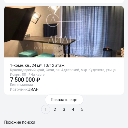
1-комн. кв., 24 м², 10/12 этаж
Краснодарский край, Сочи, р-н Адлерский, мкр. Кудепста, улица
Искры, 88
📍
На карте
7 500 000 ₽
Без комиссии
Источник
ЦИАН
Показать еще
1
2
3
4
5
Похожие поиски