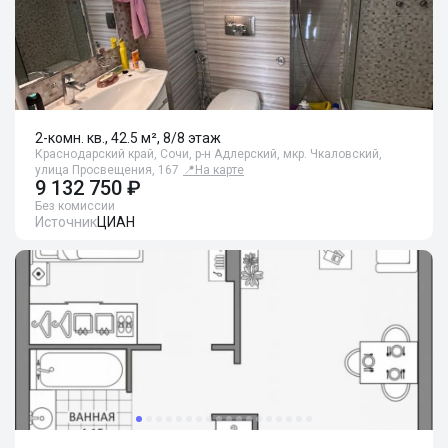
2-комн. кв., 42.5 м², 8/8 этаж
Краснодарский край, Сочи, р-н Адлерский, мкр. Чкаловский,
улица Просвещения, 167
📍
На карте
9 132 750 ₽
Без комиссии
Источник
ЦИАН