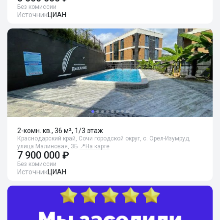
Без комиссии
Источник
ЦИАН
2-комн. кв., 36 м², 1/3 этаж
Краснодарский край, Сочи городской округ, с. Орел-Изумруд,
улица Малиновая, 3Б
📍
На карте
7 900 000 ₽
Без комиссии
Источник
ЦИАН