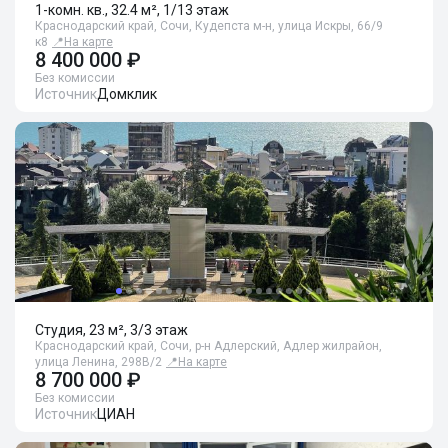
1-комн. кв., 32.4 м², 1/13 этаж
Краснодарский край, Сочи, Кудепста м-н, улица Искры, 66/9
к8
📍
На карте
8 400 000 ₽
Без комиссии
Источник
Домклик
Студия, 23 м², 3/3 этаж
Краснодарский край, Сочи, р-н Адлерский, Адлер жилрайон,
улица Ленина, 298В/2
📍
На карте
8 700 000 ₽
Без комиссии
Источник
ЦИАН