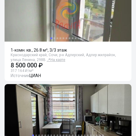
1-комн. кв., 26.8 м², 3/3 этаж
Краснодарский край, Сочи, р-н Адлерский, Адлер жилрайон,
улица Ленина, 298В
📍
На карте
8 500 000 ₽
317 164 ₽/м²
Источник
ЦИАН