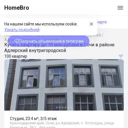
HomeBro
Фильтры
На карте
На нашем сайте мы используем cookie.
Узнать подробней
Главная
/
Сочи
/
Купить квартиру до 10 млн рублей
/
Адлерский внутригородской
Получать объявления в телеграм
Купить квартиру до 10 млн рублей в Сочи в районе
Адлерский внутригородской
100 квартир
Студия, 23.4 м², 3/5 этаж
Краснодарский край, Сочи, р-н Адлерский, с. Эстосадок, улица
Березовая, 28/1
📍
На карте