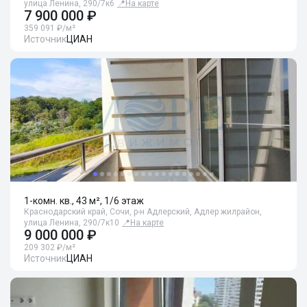
улица Ленина, 290/7к6
📍
На карте
7 900 000 ₽
359 091 ₽/м²
Источник
ЦИАН
1-комн. кв., 43 м², 1/6 этаж
Краснодарский край, Сочи, р-н Адлерский, Адлер жилрайон,
улица Ленина, 290/7к10
📍
На карте
9 000 000 ₽
209 302 ₽/м²
Источник
ЦИАН