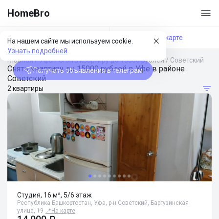
HomeBro
Фильтры
На карте
На нашем сайте мы используем cookie.
Узнать подробней
Главная
/
Уфа
/
Снять квартиру до 15000 рублей
/
Советский
Снять квартиру до 15000 рублей в Уфе в районе
Получать объявления в телеграм
Советский
2 квартиры
Студия, 16 м², 5/6 этаж
Республика Башкортостан, Уфа, р-н Советский, Баргузинская
улица, 19
📍
На карте