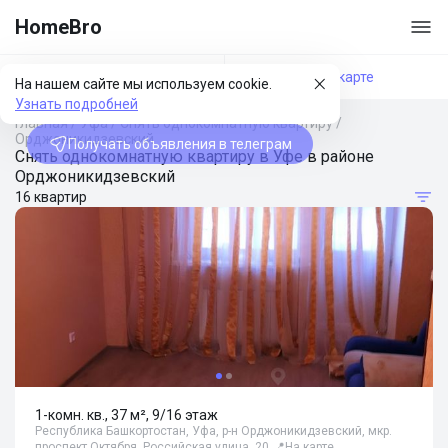
HomeBro
Фильтры
На карте
На нашем сайте мы используем cookie.
Узнать подробней
Главная
/
Уфа
/
Снять однокомнатную квартиру
/
Орджоникидзевский
Получать объявления в телеграм
Снять однокомнатную квартиру в Уфе в районе
Орджоникидзевский
16 квартир
1-комн. кв., 37 м², 9/16 этаж
Республика Башкортостан, Уфа, р-н Орджоникидзевский, мкр.
проспект Октября, Российская улица, 20
📍
На карте