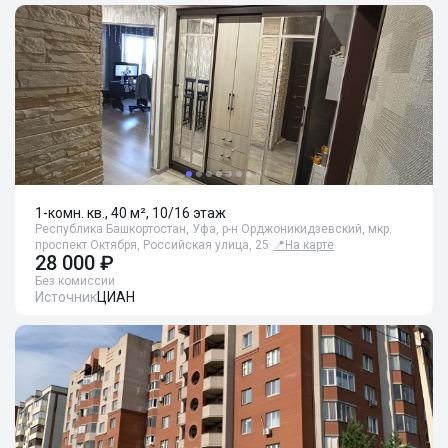
1-комн. кв., 40 м², 10/16 этаж
Республика Башкортостан, Уфа, р-н Орджоникидзевский, мкр.
проспект Октября, Российская улица, 25
📍
На карте
28 000 ₽
Без комиссии
Источник
ЦИАН