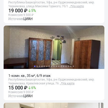
Республика Башкортостан, Уфа, р-н Орджоникидзевский, мкр.
Черниковка, улица Максима Горького, 70/1
📍
На карте
19 000 ₽
5
%
Комиссия 9 500 ₽
Источник
ЦИАН
1-комн. кв., 35 м², 6/9 этаж
Республика Башкортостан, Уфа, р-н Орджоникидзевский, мкр.
Черниковка, Кремлевская улица, 76
📍
На карте
15 000 ₽
6
%
Комиссия 9 000 ₽
Источник
ЦИАН