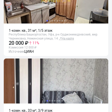
1-комн. кв., 31 м², 1/5 этаж
Республика Башкортостан, Уфа, р-н Орджоникидзевский, мкр.
Черниковка, Нежинская улица, 14
📍
На карте
20 000 ₽
11
%
Комиссия 12 000 ₽
Источник
ЦИАН
1-комн. кв., 33 м², 3/9 этаж