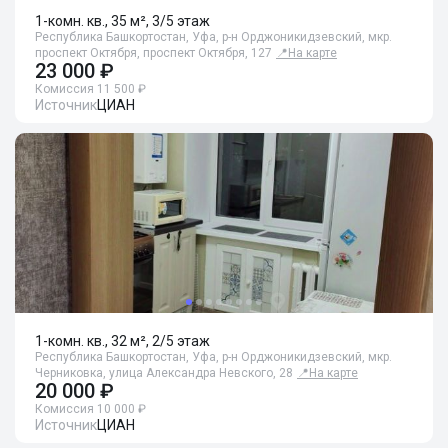
1-комн. кв., 35 м², 3/5 этаж
Республика Башкортостан, Уфа, р-н Орджоникидзевский, мкр.
проспект Октября, проспект Октября, 127
📍
На карте
23 000 ₽
Комиссия 11 500 ₽
Источник
ЦИАН
1-комн. кв., 32 м², 2/5 этаж
Республика Башкортостан, Уфа, р-н Орджоникидзевский, мкр.
Черниковка, улица Александра Невского, 28
📍
На карте
20 000 ₽
Комиссия 10 000 ₽
Источник
ЦИАН