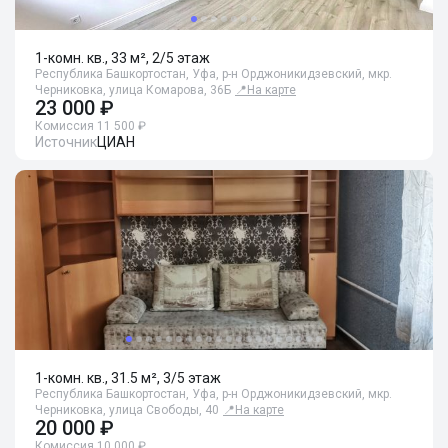
1-комн. кв., 33 м², 2/5 этаж
Республика Башкортостан, Уфа, р-н Орджоникидзевский, мкр.
Черниковка, улица Комарова, 36Б
📍
На карте
23 000 ₽
Комиссия 11 500 ₽
Источник
ЦИАН
1-комн. кв., 31.5 м², 3/5 этаж
Республика Башкортостан, Уфа, р-н Орджоникидзевский, мкр.
Черниковка, улица Свободы, 40
📍
На карте
20 000 ₽
Комиссия 10 000 ₽