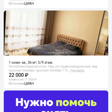
Источник
ЦИАН
1-комн. кв., 36 м², 5/9 этаж
Республика Башкортостан, Уфа, р-н Орджоникидзевский, мкр.
проспект Октября, проспект Октября, 176
📍
На карте
22 000 ₽
Комиссия 11 000 ₽
Источник
ЦИАН