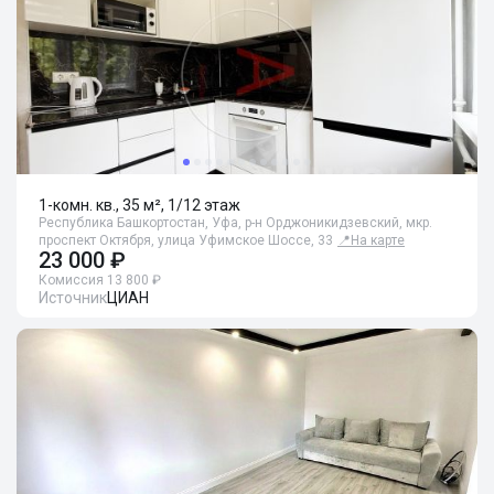
1-комн. кв., 35 м², 1/12 этаж
Республика Башкортостан, Уфа, р-н Орджоникидзевский, мкр.
проспект Октября, улица Уфимское Шоссе, 33
📍
На карте
23 000 ₽
Комиссия 13 800 ₽
Источник
ЦИАН