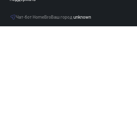
Чат-бот HomeBro
Ваш город 
unknown