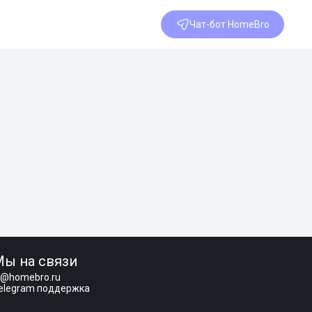
Чат-бот HomeBro
Мы на связи
i@homebro.ru
elegram поддержка