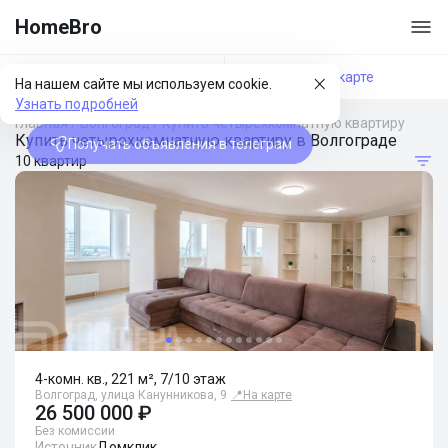
HomeBro
Фильтры
На карте
На нашем сайте мы используем cookie.
Узнать подробней
Главная
/
Волгоград
/
Купить четырехкомнатную квартиру
Купить четырехкомнатную квартиру в Волгограде
Получать объявления в телеграм
10 квартир
4-комн. кв., 221 м², 7/10 этаж
Волгоград, улица Канунникова, 9
📍
На карте
26 500 000 ₽
Без комиссии
Источник
Домклик