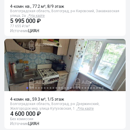
4-комн. кв., 77.2 м², 8/9 этаж
Волгоградская область, Волгоград, р-н Кировский, Закавказская
улица, 2а
📍
На карте
5 995 000 ₽
77 655 ₽/м²
Источник
ЦИАН
4-комн. кв., 59.3 м², 1/5 этаж
Волгоградская область, Волгоград, р-н Дзержинский,
Жилгородок мкр, улица Кутузовская, 1
📍
На карте
4 600 000 ₽
Без комиссии
Источник
ЦИАН