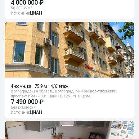
4 000 000 ₽
58 309 ₽/м²
Источник
ЦИАН
4-комн. кв., 75.9 м², 4/6 этаж
Волгоградская область, Волгоград, р-н Краснооктябрьский,
проспект Имени В.И. Ленина, 125
📍
На карте
7 490 000 ₽
Без комиссии
Источник
ЦИАН