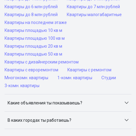
Квартиры до 6 млн рублей
Квартиры до 7 млн рублей
Квартиры до 8 млн рублей
Квартиры малогабаритные
Квартиры на последнем этаже
Квартиры площадью 10 кв м
Квартиры площадью 100 кв м
Квартиры площадью 20 кв м
Квартиры площадью 50 кв м
Квартиры с дизайнерским ремонтом
Квартиры с евроремонтом
Квартиры с ремонтом
Многокомн. квартиры
1-комн. квартиры
Студии
3-комн. квартиры
Какие объявления ты показываешь?
Я отслеживаю объявления на популярных сайтах
объявлений: ЦИАН, Домклик, Яндекс.Недвижимость,
В каких городах ты работаешь?
Авито, Самолет.Плюс.
Поиск жилья доступен в следующих городах: Москва,