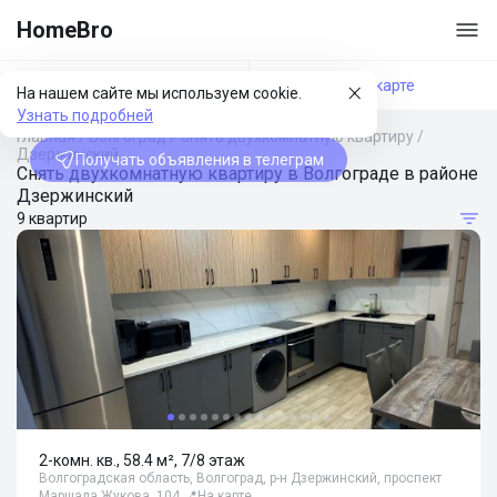
HomeBro
Фильтры
На карте
На нашем сайте мы используем cookie.
Узнать подробней
Главная
/
Волгоград
/
Снять двухкомнатную квартиру
/
Дзержинский
Получать объявления в телеграм
Снять двухкомнатную квартиру в Волгограде в районе
Дзержинский
9 квартир
2-комн. кв., 58.4 м², 7/8 этаж
Волгоградская область, Волгоград, р-н Дзержинский, проспект
Маршала Жукова, 104
📍
На карте