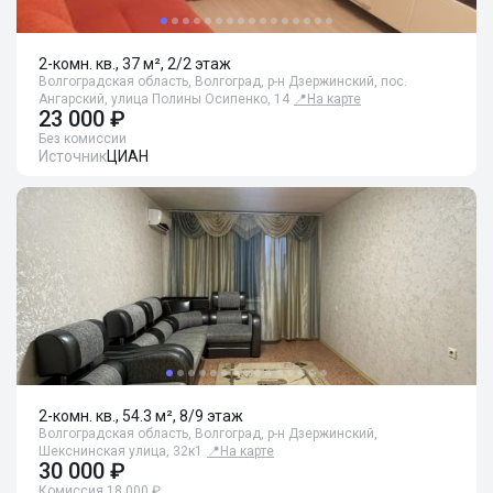
2-комн. кв., 37 м², 2/2 этаж
Волгоградская область, Волгоград, р-н Дзержинский, пос.
Ангарский, улица Полины Осипенко, 14
📍
На карте
23 000 ₽
Без комиссии
Источник
ЦИАН
2-комн. кв., 54.3 м², 8/9 этаж
Волгоградская область, Волгоград, р-н Дзержинский,
Шекснинская улица, 32к1
📍
На карте
30 000 ₽
Комиссия 18 000 ₽