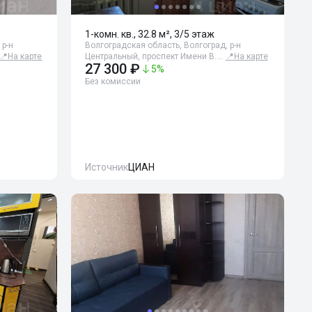
1-комн. кв., 32.8 м², 3/5 этаж
 р-н
Волгоградская область, Волгоград, р-н
📍
На карте
Центральный, проспект Имени В.…
📍
На карте
27 300 ₽
5
%
Без комиссии
Источник
ЦИАН