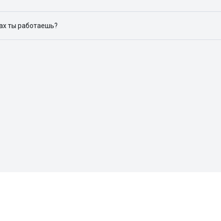
ю объявления на популярных сайтах объявлений: ЦИАН, Домклик, 
дах ты работаешь?
 доступен в следующих городах: Москва, Санкт-Петербург, Архангел
Красноярск, Нижний Новгород, Новосибирск, Омск, Пермь, Ростов-н