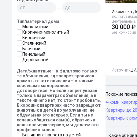
—
2-комн. кв., 
Волгоградская
Тип/материал дома
Центральный, 
30 000 ₽
Монолитный
Кирпично-монолитный
Без комиссии
Кирпичный
Сталинский
Блочный
Панельный
Деревянный
Источник
ЦИ
Дети/животные – я фильтрую только
те объявления, где запрет прописан
прямо в тексте описания – с такими
хозяевами малореально
договориться. Но если запрет указан
Похожие поиск
только в параметрах объявления, а в
тексте ничего нет, то стоит пробовать.
4-комн. кварти
В хороших квартирах часто запрещают
животных и детей по умолчанию, не
Квартиры до 2
обдумывая это всерьез. Если ты не
Квартиры с ре
хочешь общаться сам(а), обратись в
наш консьерж-сервис, мы делаем это
профессионально.
Без явного запрета на детей
Какие объявл