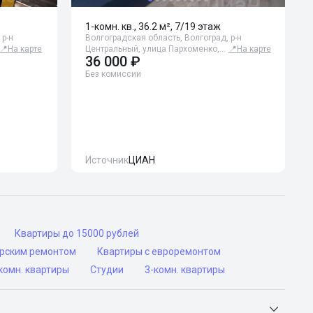
1-комн. кв., 36.2 м², 7/19 этаж
 р-н
Волгоградская область, Волгоград, р-н
📍
На карте
Центральный, улица Пархоменко,…
📍
На карте
36 000 ₽
Без комиссии
Источник
ЦИАН
Квартиры до 15000 рублей
ерским ремонтом
Квартиры с евроремонтом
комн. квартиры
Студии
3-комн. квартиры