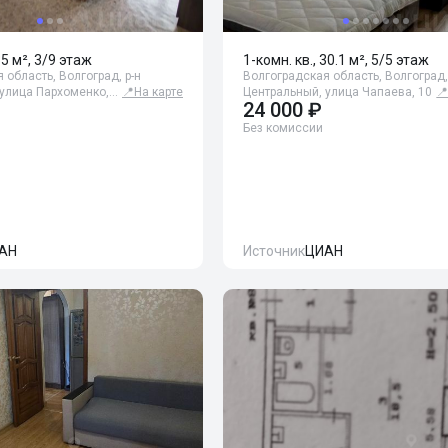
35 м², 3/9 этаж
1-комн. кв., 30.1 м², 5/5 этаж
 область, Волгоград, р-н
Волгоградская область, Волгоград,
 улица Пархоменко,…
📍
На карте
Центральный, улица Чапаева, 10

24 000 ₽
Без комиссии
АН
Источник
ЦИАН