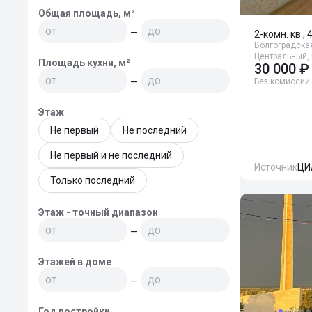
Общая площадь, м²
—
2-комн. кв., 
Волгоградская
Центральный,
Площадь кухни, м²
30 000 ₽
—
Без комиссии
Этаж
Не первый
Не последний
Не первый и не последний
Источник
ЦИ
Только последний
Этаж - точный диапазон
—
Этажей в доме
—
Год постройки