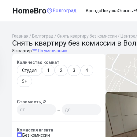
HomeBro
Волгоград
Аренда
Покупка
Отзывы
F
Главная
/
Волгоград
/
Снять квартиру без комиссии
/
Центра
Снять квартиру без комиссии в Во
8 квартир
По умолчанию
Количество комнат
Студия
1
2
3
4
5+
Стоимость, ₽
—
Комиссия агента
Без комиссии