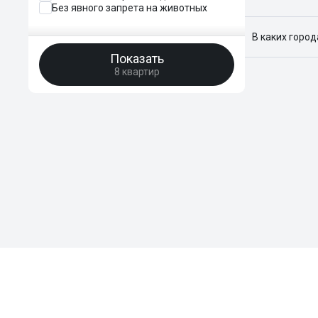
Без явного запрета на животных
Я отслежива
В каких горо
Показать
Поиск жилья
8 квартир
Краснодар, 