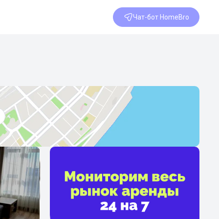
Чат-бот HomeBro