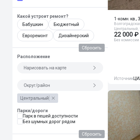
Какой устроит ремонт?
1-комн. кв., 
Волгоградская
Бабушкин
Бюджетный
Центральный,
22 000 ₽
Евроремонт
Дизайнерский
Без комиссии
Сбросить
Расположение
Нарисовать на карте
Источник
ЦИ
Округ/район
Центральный
Парки/дороги
Парк в пешей доступности
Без шумных дорог рядом
Сбросить