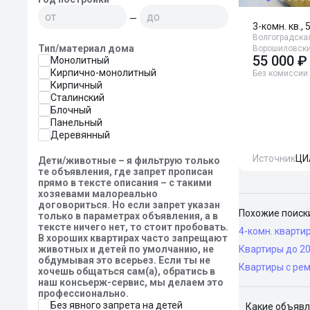
—
3-комн. кв., 
Волгоградская
Тип/материал дома
Ворошиловски
55 000 ₽
Монолитный
Кирпично-монолитный
Без комиссии
Кирпичный
Сталинский
Блочный
Панельный
Деревянный
Источник
ЦИ
Дети/животные – я фильтрую только
те объявления, где запрет прописан
прямо в тексте описания – с такими
хозяевами малореально
договориться. Но если запрет указан
Похожие поиск
только в параметрах объявления, а в
тексте ничего нет, то стоит пробовать.
4-комн. кварти
В хороших квартирах часто запрещают
животных и детей по умолчанию, не
Квартиры до 2
обдумывая это всерьез. Если ты не
Квартиры с ре
хочешь общаться сам(а), обратись в
наш консьерж-сервис, мы делаем это
профессионально.
Без явного запрета на детей
Какие объявл