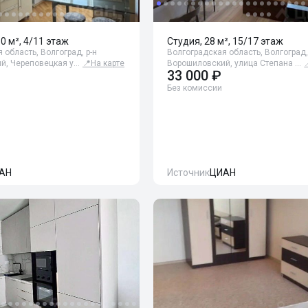
60 м², 4/11 этаж
Студия, 28 м², 15/17 этаж
 область, Волгоград, р-н
Волгоградская область, Волгоград,
й, Череповецкая у…
📍
На карте
Ворошиловский, улица Степана …
33 000 ₽
Без комиссии
АН
Источник
ЦИАН