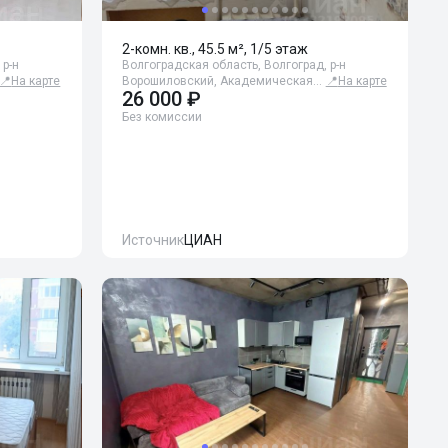
2-комн. кв., 45.5 м², 1/5 этаж
 р-н
Волгоградская область, Волгоград, р-н
📍
На карте
Ворошиловский, Академическая…
📍
На карте
26 000 ₽
Без комиссии
Источник
ЦИАН