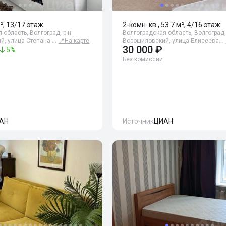
², 13/17 этаж
2-комн. кв., 53.7 м², 4/16 этаж
 область, Волгоград, р-н
Волгоградская область, Волгоград,
й, улица Степана …
📍
На карте
Ворошиловский, улица Елисеева…
30 000 ₽
5
%
Без комиссии
АН
Источник
ЦИАН