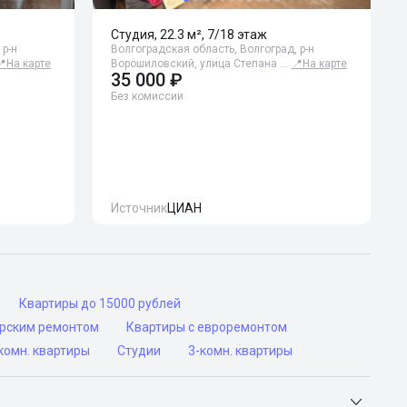
Студия, 22.3 м², 7/18 этаж
 р-н
Волгоградская область, Волгоград, р-н
📍
На карте
Ворошиловский, улица Степана …
📍
На карте
35 000 ₽
Без комиссии
Источник
ЦИАН
Квартиры до 15000 рублей
ерским ремонтом
Квартиры с евроремонтом
комн. квартиры
Студии
3-комн. квартиры