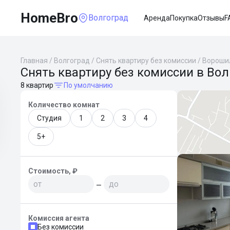
HomeBro
Волгоград
Аренда
Покупка
Отзывы
F
Главная
/
Волгоград
/
Снять квартиру без комиссии
/
Вороши
Снять квартиру без комиссии в Во
8 квартир
По умолчанию
Количество комнат
Студия
1
2
3
4
5+
Стоимость, ₽
—
Комиссия агента
Без комиссии