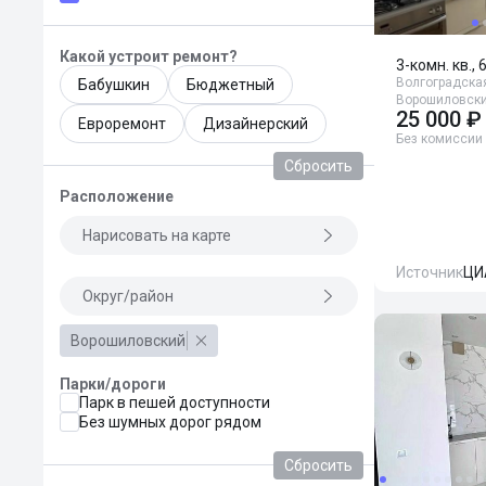
Какой устроит ремонт?
3-комн. кв., 
Волгоградская
Бабушкин
Бюджетный
Ворошиловски
25 000 ₽
Евроремонт
Дизайнерский
Без комиссии
Сбросить
Расположение
Нарисовать на карте
Источник
ЦИ
Округ/район
Ворошиловский
Парки/дороги
Парк в пешей доступности
Без шумных дорог рядом
Сбросить