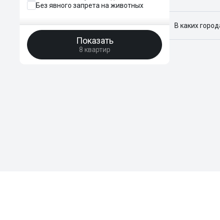
Без явного запрета на животных
Я отслежива
В каких горо
Показать
Поиск жилья
8 квартир
Краснодар, 