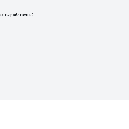
ю объявления на популярных сайтах объявлений: ЦИАН, Домклик, 
дах ты работаешь?
 доступен в следующих городах: Москва, Санкт-Петербург, Архангел
Красноярск, Нижний Новгород, Новосибирск, Омск, Пермь, Ростов-н