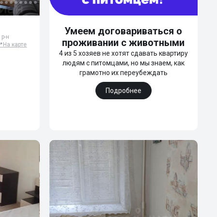
Умеем договариваться о
 р-н
проживании с животными
📍
На карте
4 из 5 хозяев не хотят сдавать квартиру
людям с питомцами, но мы знаем, как
грамотно их переубеждать
Подробнее