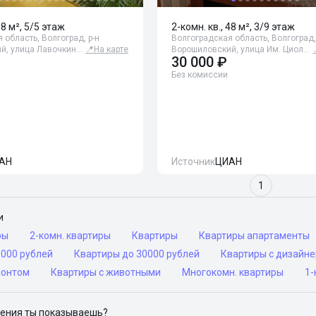
58 м², 5/5 этаж
2-комн. кв., 48 м², 3/9 этаж
 область, Волгоград, р-н
Волгоградская область, Волгоград,
й, улица Лавочкин…
📍
На карте
Ворошиловский, улица Им. Циол…
30 000 ₽
Без комиссии
АН
Источник
ЦИАН
1
и
ры
2-комн. квартиры
Квартиры
Квартиры апартаменты
0000 рублей
Квартиры до 30000 рублей
Квартиры с дизайн
монтом
Квартиры с животными
Многокомн. квартиры
1-
ения ты показываешь?