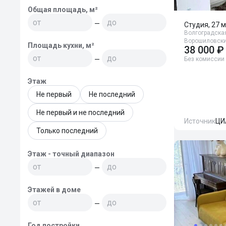
Общая площадь, м²
—
Студия, 27 м
Волгоградская
Ворошиловски
Площадь кухни, м²
38 000 ₽
—
Без комиссии
Этаж
Не первый
Не последний
Не первый и не последний
Источник
ЦИ
Только последний
Этаж - точный диапазон
—
Этажей в доме
—
Год постройки