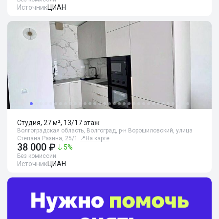
Источник
ЦИАН
Студия, 27 м², 13/17 этаж
Волгоградская область, Волгоград, р-н Ворошиловский, улица
Степана Разина, 25/1
📍
На карте
38 000 ₽
5
%
Без комиссии
Источник
ЦИАН