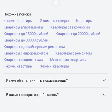
1
Похожие поиски
4-комн. квартиры
2-комн. квартиры
Квартиры
Квартиры апартаменты
Квартиры без комиссии
Квартиры до 15000 рублей
Квартиры до 20000 рублей
Квартиры до 30000 рублей
Квартиры с дизайнерским ремонтом
Квартиры с евроремонтом
Квартиры с ремонтом
Квартиры с животными
Многокомн. квартиры
1-комн. квартиры
3-комн. квартиры
Какие объявления ты показываешь?
Я отслеживаю объявления на популярных сайтах
объявлений: ЦИАН, Домклик, Яндекс.Недвижимость,
В каких городах ты работаешь?
Авито, Самолет.Плюс.
Поиск жилья доступен в следующих городах: Москва,
Санкт-Петербург, Архангельск, Сочи, Волгоград,
Воронеж, Екатеринбург, Казань, Краснодар, Красноярск,