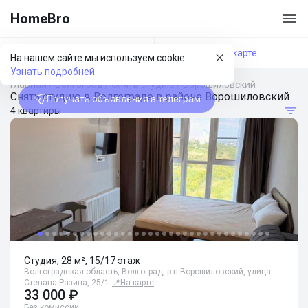
HomeBro
Фильтры
На карте
На нашем сайте мы используем cookie.
Узнать подробней
Главная
/
Волгоград
/
Снять студию
/
Ворошиловский
Снять студию в Волгограде в районе Ворошиловский
Получать объявления в телеграм
4 квартиры
Студия, 28 м², 15/17 этаж
Волгоградская область, Волгоград, р-н Ворошиловский, улица
Степана Разина, 25/1
📍
На карте
33 000 ₽
Без комиссии