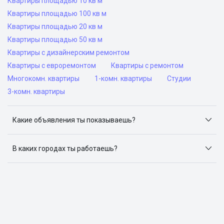
Квартиры площадью 10 кв м
Квартиры площадью 100 кв м
Квартиры площадью 20 кв м
Квартиры площадью 50 кв м
Квартиры с дизайнерским ремонтом
Квартиры с евроремонтом
Квартиры с ремонтом
Многокомн. квартиры
1-комн. квартиры
Студии
3-комн. квартиры
Какие объявления ты показываешь?
Я отслеживаю объявления на популярных сайтах
объявлений: ЦИАН, Домклик, Яндекс.Недвижимость,
В каких городах ты работаешь?
Авито, Самолет.Плюс.
Поиск жилья доступен в следующих городах: Москва,
Санкт-Петербург, Архангельск, Сочи, Волгоград,
Воронеж, Екатеринбург, Казань, Краснодар, Красноярск,
Нижний Новгород, Новосибирск, Омск, Пермь, Ростов-
на-Дону, Самара, Уфа и Челябинск.