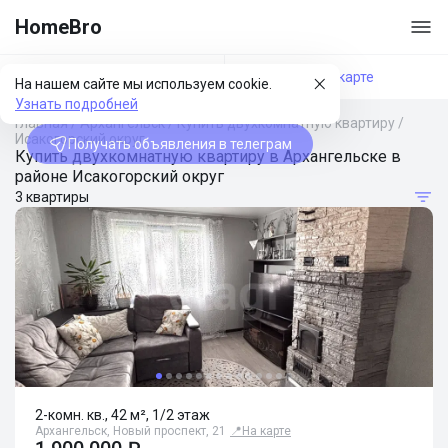
HomeBro
Фильтры
На карте
На нашем сайте мы используем cookie.
Узнать подробней
Главная
/
Архангельск
/
Купить двухкомнатную квартиру
/
Исакогорский округ
Получать объявления в телеграм
Купить двухкомнатную квартиру в Архангельске в
районе Исакогорский округ
3 квартиры
2-комн. кв., 42 м², 1/2 этаж
Архангельск, Новый проспект, 21
📍
На карте