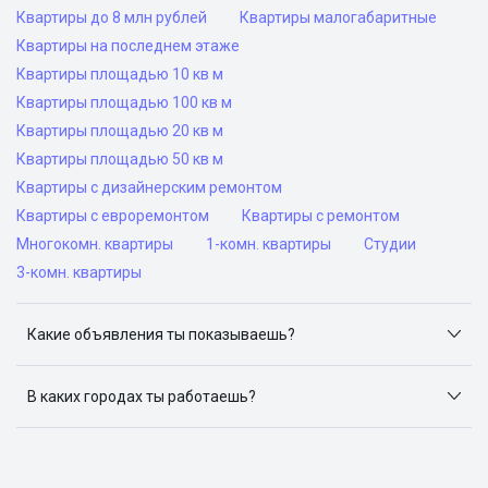
Квартиры до 8 млн рублей
Квартиры малогабаритные
Квартиры на последнем этаже
Квартиры площадью 10 кв м
Квартиры площадью 100 кв м
Квартиры площадью 20 кв м
Квартиры площадью 50 кв м
Квартиры с дизайнерским ремонтом
Квартиры с евроремонтом
Квартиры с ремонтом
Многокомн. квартиры
1-комн. квартиры
Студии
3-комн. квартиры
Какие объявления ты показываешь?
Я отслеживаю объявления на популярных сайтах
объявлений: ЦИАН, Домклик, Яндекс.Недвижимость,
В каких городах ты работаешь?
Авито, Самолет.Плюс.
Поиск жилья доступен в следующих городах: Москва,
Санкт-Петербург, Архангельск, Сочи, Волгоград,
Воронеж, Екатеринбург, Казань, Краснодар, Красноярск,