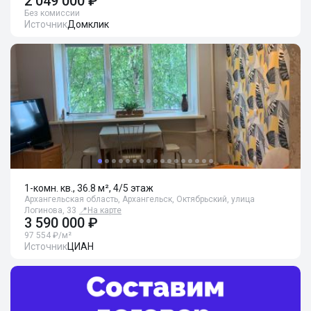
2 049 000 ₽
Без комиссии
Источник
Домклик
1-комн. кв., 36.8 м², 4/5 этаж
Архангельская область, Архангельск, Октябрьский, улица
Логинова, 33
📍
На карте
3 590 000 ₽
97 554 ₽/м²
Источник
ЦИАН