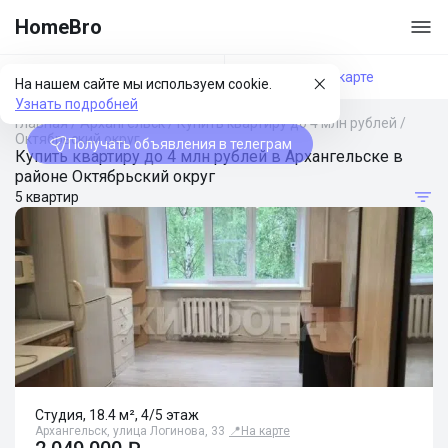
HomeBro
Фильтры
На карте
На нашем сайте мы используем cookie.
Узнать подробней
Главная
/
Архангельск
/
Купить квартиру до 4 млн рублей
/
Октябрьский округ
Получать объявления в телеграм
Купить квартиру до 4 млн рублей в Архангельске в
районе Октябрьский округ
5 квартир
Студия, 18.4 м², 4/5 этаж
Архангельск, улица Логинова, 33
📍
На карте