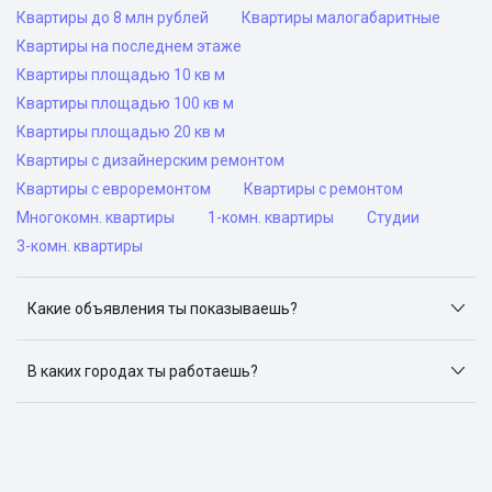
Квартиры до 8 млн рублей
Квартиры малогабаритные
Квартиры на последнем этаже
Квартиры площадью 10 кв м
Квартиры площадью 100 кв м
Квартиры площадью 20 кв м
Квартиры с дизайнерским ремонтом
Квартиры с евроремонтом
Квартиры с ремонтом
Многокомн. квартиры
1-комн. квартиры
Студии
3-комн. квартиры
Какие объявления ты показываешь?
Я отслеживаю объявления на популярных сайтах
объявлений: ЦИАН, Домклик, Яндекс.Недвижимость,
В каких городах ты работаешь?
Авито, Самолет.Плюс.
Поиск жилья доступен в следующих городах: Москва,
Санкт-Петербург, Архангельск, Сочи, Волгоград,
Воронеж, Екатеринбург, Казань, Краснодар, Красноярск,
Нижний Новгород, Новосибирск, Омск, Пермь, Ростов-
на-Дону, Самара, Уфа и Челябинск.