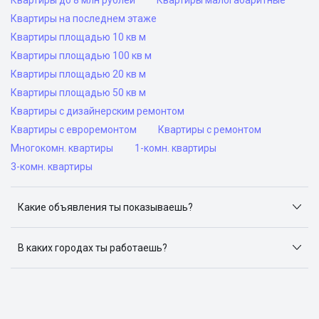
Квартиры до 8 млн рублей
Квартиры малогабаритные
Квартиры на последнем этаже
Квартиры площадью 10 кв м
Квартиры площадью 100 кв м
Квартиры площадью 20 кв м
Квартиры площадью 50 кв м
Квартиры с дизайнерским ремонтом
Квартиры с евроремонтом
Квартиры с ремонтом
Многокомн. квартиры
1-комн. квартиры
3-комн. квартиры
Какие объявления ты показываешь?
Я отслеживаю объявления на популярных сайтах
объявлений: ЦИАН, Домклик, Яндекс.Недвижимость,
В каких городах ты работаешь?
Авито, Самолет.Плюс.
Поиск жилья доступен в следующих городах: Москва,
Санкт-Петербург, Архангельск, Сочи, Волгоград,
Воронеж, Екатеринбург, Казань, Краснодар, Красноярск,
Нижний Новгород, Новосибирск, Омск, Пермь, Ростов-