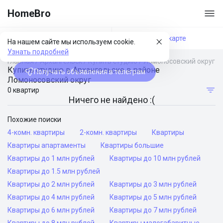
HomeBro
Фильтры
На карте
На нашем сайте мы используем cookie.
Узнать подробней
Главная
/
Архангельск
/
Купить студию
/
Ломоносовский округ
Купить студию в Архангельске в районе
Получать объявления в телеграм
Ломоносовский округ
0 квартир
Ничего не найдено :(
Похожие поиски
4-комн. квартиры
2-комн. квартиры
Квартиры
Квартиры апартаменты
Квартиры большие
Квартиры до 1 млн рублей
Квартиры до 10 млн рублей
Квартиры до 1.5 млн рублей
Квартиры до 2 млн рублей
Квартиры до 3 млн рублей
Квартиры до 4 млн рублей
Квартиры до 5 млн рублей
Квартиры до 6 млн рублей
Квартиры до 7 млн рублей