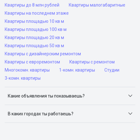
Квартиры до 8 млн рублей
Квартиры малогабаритные
Квартиры на последнем этаже
Квартиры площадью 10 кв м
Квартиры площадью 100 кв м
Квартиры площадью 20 кв м
Квартиры площадью 50 кв м
Квартиры с дизайнерским ремонтом
Квартиры с евроремонтом
Квартиры с ремонтом
Многокомн. квартиры
1-комн. квартиры
Студии
3-комн. квартиры
Какие объявления ты показываешь?
Я отслеживаю объявления на популярных сайтах
объявлений: ЦИАН, Домклик, Яндекс.Недвижимость,
В каких городах ты работаешь?
Авито, Самолет.Плюс.
Поиск жилья доступен в следующих городах: Москва,
Санкт-Петербург, Архангельск, Сочи, Волгоград,
Воронеж, Екатеринбург, Казань, Краснодар, Красноярск,