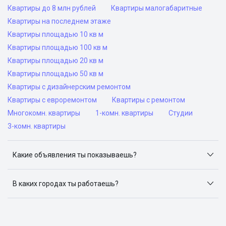
Квартиры до 8 млн рублей
Квартиры малогабаритные
Квартиры на последнем этаже
Квартиры площадью 10 кв м
Квартиры площадью 100 кв м
Квартиры площадью 20 кв м
Квартиры площадью 50 кв м
Квартиры с дизайнерским ремонтом
Квартиры с евроремонтом
Квартиры с ремонтом
Многокомн. квартиры
1-комн. квартиры
Студии
3-комн. квартиры
Какие объявления ты показываешь?
Я отслеживаю объявления на популярных сайтах
объявлений: ЦИАН, Домклик, Яндекс.Недвижимость,
В каких городах ты работаешь?
Авито, Самолет.Плюс.
Поиск жилья доступен в следующих городах: Москва,
Санкт-Петербург, Архангельск, Сочи, Волгоград,
Воронеж, Екатеринбург, Казань, Краснодар, Красноярск,