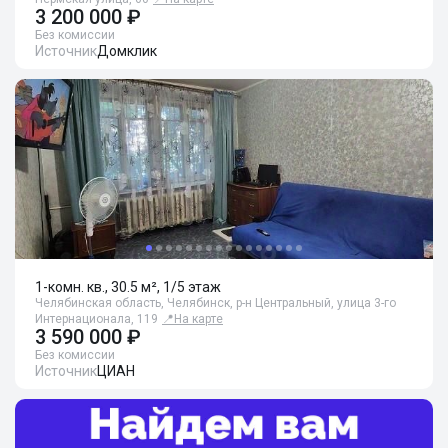
3 200 000 ₽
Без комиссии
Источник
Домклик
1-комн. кв., 30.5 м², 1/5 этаж
Челябинская область, Челябинск, р-н Центральный, улица 3-го
Интернационала, 119
📍
На карте
3 590 000 ₽
Без комиссии
Источник
ЦИАН