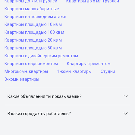
Квартиры до 7 млн рублей
Квартиры до 8 млн рублей
Квартиры малогабаритные
Квартиры на последнем этаже
Квартиры площадью 10 кв м
Квартиры площадью 100 кв м
Квартиры площадью 20 кв м
Квартиры площадью 50 кв м
Квартиры с дизайнерским ремонтом
Квартиры с евроремонтом
Квартиры с ремонтом
Многокомн. квартиры
1-комн. квартиры
Студии
3-комн. квартиры
Какие объявления ты показываешь?
Я отслеживаю объявления на популярных сайтах
объявлений: ЦИАН, Домклик, Яндекс.Недвижимость,
В каких городах ты работаешь?
Авито, Самолет.Плюс.
Поиск жилья доступен в следующих городах: Москва,
Санкт-Петербург, Архангельск, Сочи, Волгоград,
Воронеж, Екатеринбург, Казань, Краснодар, Красноярск,