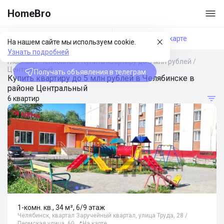
HomeBro
Фильтры
На карте
На нашем сайте мы используем cookie.
Узнать подробней
Главная
/
Челябинск
/
Купить квартиру до 5 млн рублей
/
Центральный
Получать объявления в телеграм
Купить квартиру до 5 млн рублей в Челябинске в
районе Центральный
6 квартир
1-комн. кв., 34 м², 6/9 этаж
Челябинск, квартал Заручейный квартал, улица Труда, 28 /
Пермская улица, 60
📍
На карте