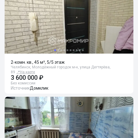
2-комн. кв., 45 м², 5/5 этаж
Челябинск, Молодёжный городок м-н, улица Дегтярёва,
89
📍
На карте
3 600 000 ₽
Без комиссии
Источник
Домклик