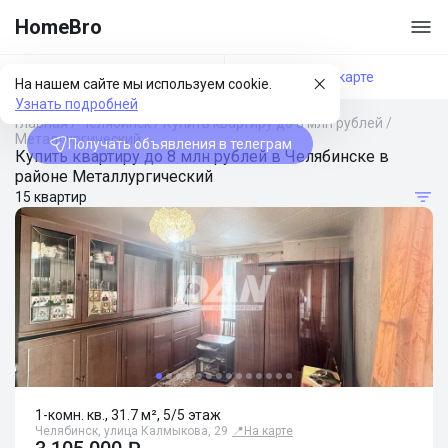
HomeBro
Фильтры
На карте
На нашем сайте мы используем cookie.
Узнать подробней
Главная
/
Челябинск
/
Купить квартиру до 8 млн рублей
/
Металлургический
Получать объявления в телеграм
Купить квартиру до 8 млн рублей в Челябинске в
районе Металлургический
15 квартир
1-комн. кв., 31.7 м², 5/5 этаж
Челябинск, улица Калмыкова, 29
📍
На карте