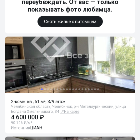
переубеждать. От вас — только
показывать фото любимца.
Снять жилье с питомцем
2-комн. кв., 51 м², 3/9 этаж
Челябинская область, Челябинск, р-н Металлургический, улица
Богдана Хмельницкого, 34
📍
На карте
4 600 000 ₽
90 196 ₽/м²
Источник
ЦИАН