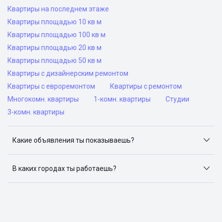
Квартиры на последнем этаже
Квартиры площадью 10 кв м
Квартиры площадью 100 кв м
Квартиры площадью 20 кв м
Квартиры площадью 50 кв м
Квартиры с дизайнерским ремонтом
Квартиры с евроремонтом
Квартиры с ремонтом
Многокомн. квартиры
1-комн. квартиры
Студии
3-комн. квартиры
Какие объявления ты показываешь?
Я отслеживаю объявления на популярных сайтах
объявлений: ЦИАН, Домклик, Яндекс.Недвижимость,
В каких городах ты работаешь?
Авито, Самолет.Плюс.
Поиск жилья доступен в следующих городах: Москва,
Санкт-Петербург, Архангельск, Сочи, Волгоград,
Воронеж, Екатеринбург, Казань, Краснодар, Красноярск,
Нижний Новгород, Новосибирск, Омск, Пермь, Ростов-
на-Дону, Самара, Уфа и Челябинск.