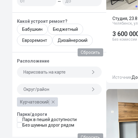
—
Студия, 23.8
Какой устроит ремонт?
Челябинск, ул
Бабушкин
Бюджетный
3 600 00
Без комиссии
Евроремонт
Дизайнерский
Сбросить
Расположение
Нарисовать на карте
Источник
До
Округ/район
Курчатовский
Парки/дороги
Парк в пешей доступности
Без шумных дорог рядом
Сбросить