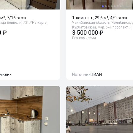
 м², 7/16 этаж
1-комн. кв., 29.6 м², 4/9 этаж
ица Бейвеля, 72
📍
На карте
Челябинская область, Челябинск, р
Курчатовский, мкр. 6-й, проспект …
0 ₽
3 500 000 ₽
Без комиссии
мклик
Источник
ЦИАН