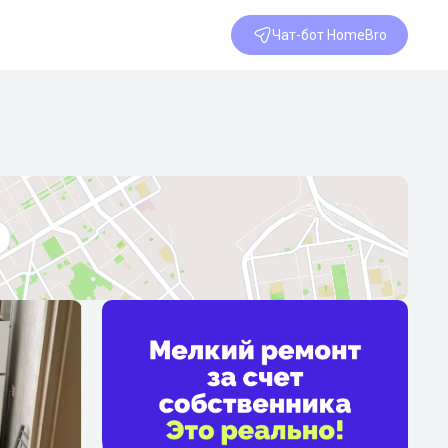
Чат-бот HomeBro