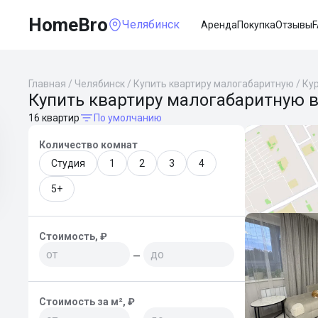
HomeBro
Челябинск
Аренда
Покупка
Отзывы
Главная
/
Челябинск
/
Купить квартиру малогабаритную
/
Ку
Купить квартиру малогабаритную в
16 квартир
По умолчанию
Количество комнат
Студия
1
2
3
4
5+
Стоимость, ₽
—
Стоимость за м², ₽