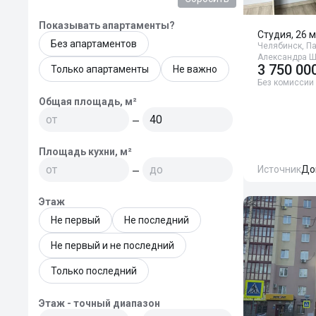
Показывать апартаменты?
Студия, 26 м
Без апартаментов
Челябинск, П
Александра Ш
3 750 00
Только апартаменты
Не важно
Без комиссии
Общая площадь, м²
—
Площадь кухни, м²
Источник
До
—
Этаж
Не первый
Не последний
Не первый и не последний
Только последний
Этаж - точный диапазон