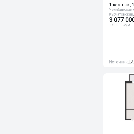
1-комн. кв., 
Челябинская о
Курчатовский,
3 077 00
170 000 ₽/м²
Источник
ЦИ