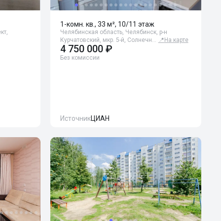
1-комн. кв., 33 м², 10/11 этаж
кт,
Челябинская область, Челябинск, р-н
Курчатовский, мкр. 5-й, Солнечн…
📍
На карте
4 750 000 ₽
Без комиссии
Источник
ЦИАН