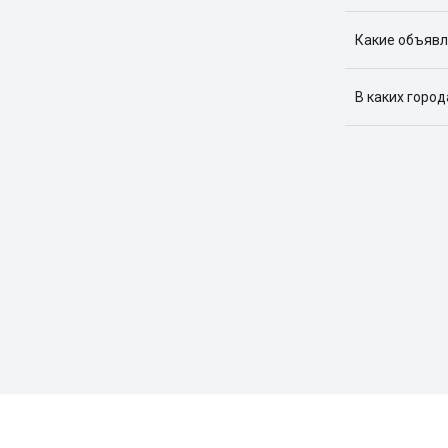
Какие объявл
Я отслежива
В каких горо
Поиск жилья
Краснодар, 