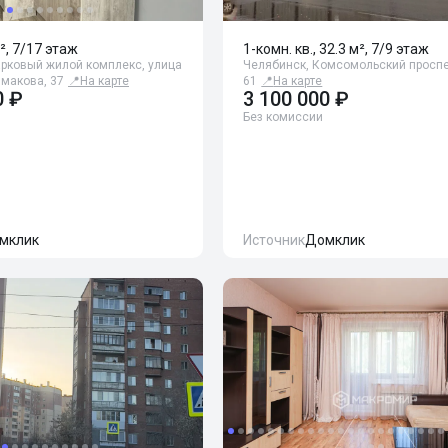
², 7/17 этаж
1-комн. кв., 32.3 м², 7/9 этаж
арковый жилой комплекс, улица
Челябинск, Комсомольский проспе
макова, 37
📍
На карте
61
📍
На карте
0 ₽
3 100 000 ₽
Без комиссии
мклик
Источник
Домклик