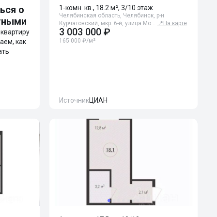
ься о
1-комн. кв., 18.2 м², 3/10 этаж
Челябинская область, Челябинск, р-н
тными
Курчатовский, мкр. 6-й, улица Мо…
📍
На карте
3 003 000 ₽
ь квартиру
165 000 ₽/м²
аем, как
ать
Источник
ЦИАН