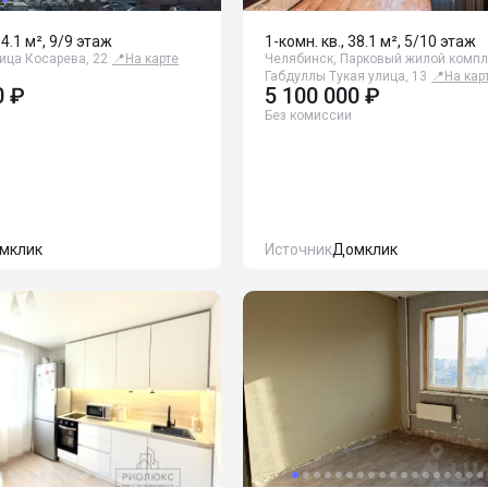
34.1 м², 9/9 этаж
1-комн. кв., 38.1 м², 5/10 этаж
ица Косарева, 22
📍
На карте
Челябинск, Парковый жилой компл
Габдуллы Тукая улица, 13
📍
На кар
0 ₽
5 100 000 ₽
Без комиссии
мклик
Источник
Домклик