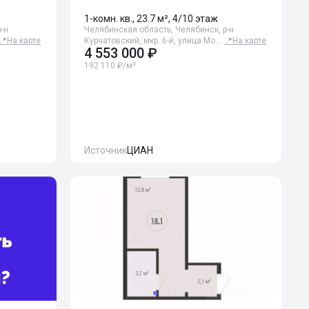
1-комн. кв., 23.7 м², 4/10 этаж
-н
Челябинская область, Челябинск, р-н
📍
На карте
Курчатовский, мкр. 6-й, улица Мо…
📍
На карте
4 553 000 ₽
192 110 ₽/м²
Источник
ЦИАН