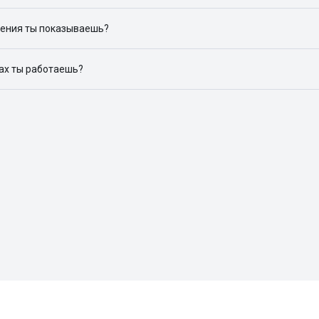
ения ты показываешь?
ю объявления на популярных сайтах объявлений: ЦИАН, Домклик, 
дах ты работаешь?
 доступен в следующих городах: Москва, Санкт-Петербург, Архангел
Красноярск, Нижний Новгород, Новосибирск, Омск, Пермь, Ростов-н