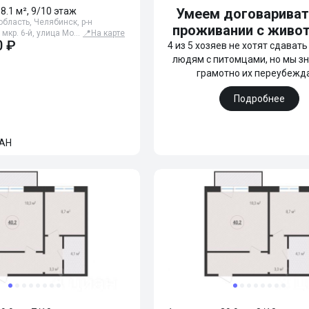
18.1 м², 9/10 этаж
Умеем договариват
бласть, Челябинск, р-н
проживании с живо
 мкр. 6-й, улица Мо…
📍
На карте
0 ₽
4 из 5 хозяев не хотят сдават
людям с питомцами, но мы зн
грамотно их переубежд
Подробнее
АН