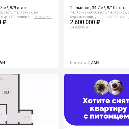
33 м², 8/9 этаж
1-комн. кв., 34.7 м², 8/10 этаж
бласть, Челябинск, р-н
Челябинская область, Челябинск, р
 мкр. 11-й, улица Ч…
📍
На карте
Курчатовский, улица Чайковског…
0 ₽
2 600 000 ₽
74 928 ₽/м²
АН
Источник
ЦИАН