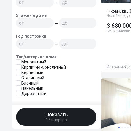
—
1-комн. кв., 
Этажей в доме
Челябинск, ул
—
3 680 00
Без комиссии
Год постройки
—
Тип/материал дома
Монолитный
Источник
До
Кирпично-монолитный
Кирпичный
Сталинский
Блочный
Панельный
Деревянный
Показать
16 квартир