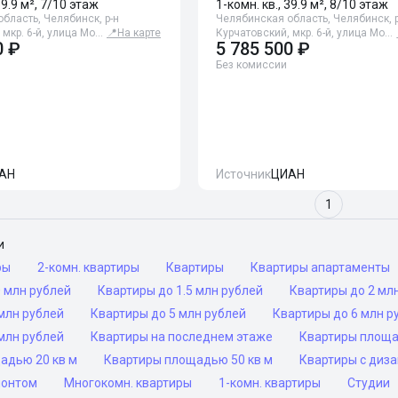
39.9 м², 7/10 этаж
1-комн. кв., 39.9 м², 8/10 этаж
бласть, Челябинск, р-н
Челябинская область, Челябинск, р
 мкр. 6-й, улица Мо…
📍
На карте
Курчатовский, мкр. 6-й, улица Мо…
0 ₽
5 785 500 ₽
Без комиссии
АН
Источник
ЦИАН
1
и
ры
2-комн. квартиры
Квартиры
Квартиры апартаменты
 млн рублей
Квартиры до 1.5 млн рублей
Квартиры до 2 мл
млн рублей
Квартиры до 5 млн рублей
Квартиры до 6 млн р
млн рублей
Квартиры на последнем этаже
Квартиры площа
адью 20 кв м
Квартиры площадью 50 кв м
Квартиры с диз
монтом
Многокомн. квартиры
1-комн. квартиры
Студии