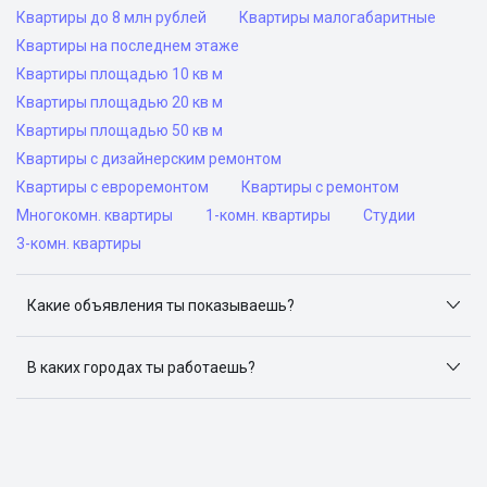
Квартиры до 8 млн рублей
Квартиры малогабаритные
Квартиры на последнем этаже
Квартиры площадью 10 кв м
Квартиры площадью 20 кв м
Квартиры площадью 50 кв м
Квартиры с дизайнерским ремонтом
Квартиры с евроремонтом
Квартиры с ремонтом
Многокомн. квартиры
1-комн. квартиры
Студии
3-комн. квартиры
Какие объявления ты показываешь?
Я отслеживаю объявления на популярных сайтах
объявлений: ЦИАН, Домклик, Яндекс.Недвижимость,
В каких городах ты работаешь?
Авито, Самолет.Плюс.
Поиск жилья доступен в следующих городах: Москва,
Санкт-Петербург, Архангельск, Сочи, Волгоград,
Воронеж, Екатеринбург, Казань, Краснодар, Красноярск,
Нижний Новгород, Новосибирск, Омск, Пермь, Ростов-
на-Дону, Самара, Уфа и Челябинск.