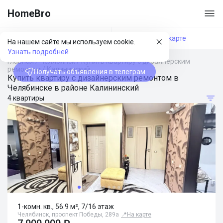
HomeBro
Фильтры
На карте
На нашем сайте мы используем cookie.
Узнать подробней
Главная
/
Челябинск
/
Купить квартиру с дизайнерским
ремонтом
/
Калининский
Получать объявления в телеграм
Купить квартиру с дизайнерским ремонтом в
Челябинске в районе Калининский
4 квартиры
1-комн. кв., 56.9 м², 7/16 этаж
Челябинск, проспект Победы, 289а
📍
На карте