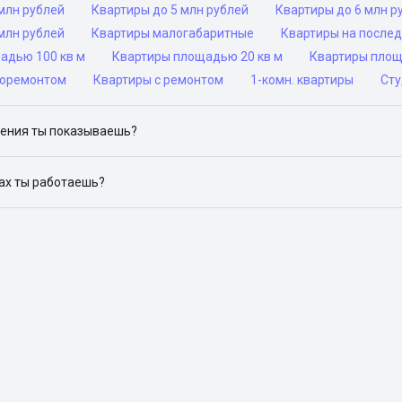
млн рублей
Квартиры до 5 млн рублей
Квартиры до 6 млн р
млн рублей
Квартиры малогабаритные
Квартиры на после
адью 100 кв м
Квартиры площадью 20 кв м
Квартиры площ
роремонтом
Квартиры с ремонтом
1-комн. квартиры
Сту
ения ты показываешь?
ю объявления на популярных сайтах объявлений: ЦИАН, Домклик, 
дах ты работаешь?
 доступен в следующих городах: Москва, Санкт-Петербург, Архангел
Красноярск, Нижний Новгород, Новосибирск, Омск, Пермь, Ростов-н