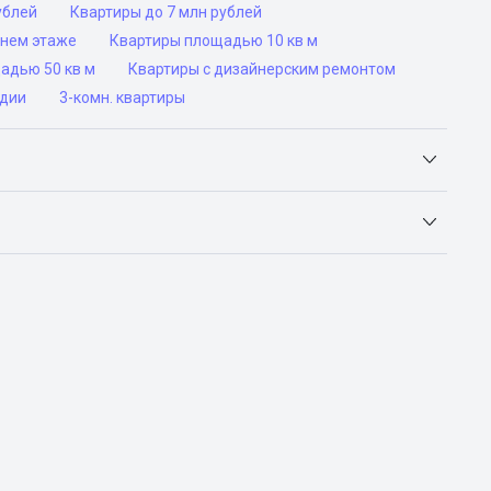
ублей
Квартиры до 7 млн рублей
днем этаже
Квартиры площадью 10 кв м
адью 50 кв м
Квартиры с дизайнерским ремонтом
дии
3-комн. квартиры
Яндекс.Недвижимость, Авито, Самолет.Плюс.
ьск, Сочи, Волгоград, Воронеж, Екатеринбург, Казань,
а-Дону, Самара, Уфа и Челябинск.