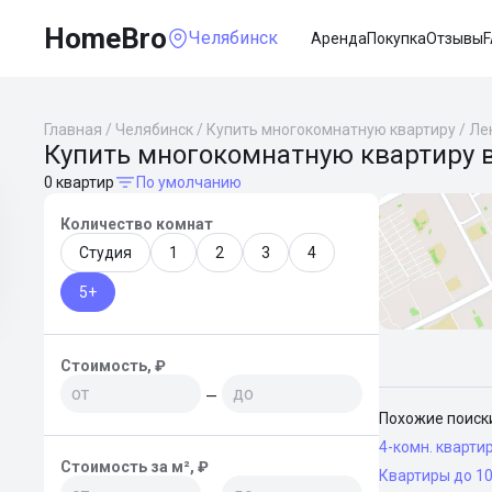
HomeBro
Челябинск
Аренда
Покупка
Отзывы
Главная
/
Челябинск
/
Купить многокомнатную квартиру
/
Ле
Купить многокомнатную квартиру 
0 квартир
По умолчанию
Количество комнат
Студия
1
2
3
4
5+
Стоимость, ₽
—
Похожие поиск
4-комн. кварти
Стоимость за м², ₽
Квартиры до 10