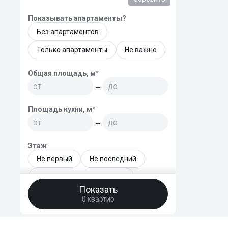
Показывать апартаменты?
Без апартаментов
Только апартаменты
Не важно
Общая площадь, м²
—
Площадь кухни, м²
—
Этаж
Не первый
Не последний
Не первый и не последний
Показать
Только последний
0 квартир
Этаж - точный диапазон