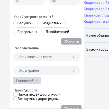
—
Квартиры до 4 
Квартиры до 8 
Квартиры площ
Какой устроит ремонт?
Квартиры с ев
Бабушкин
Бюджетный
Евроремонт
Дизайнерский
Какие объявл
Сбросить
Я отслежива
Расположение
В каких горо
Нарисовать на карте
Поиск жилья
Краснодар, 
Округ/район
Ленинский
Парки/дороги
Парк в пешей доступности
Без шумных дорог рядом
Сбросить